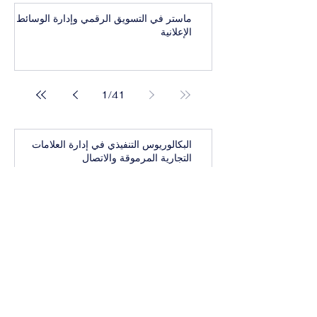
ماستر في التسويق الرقمي وإدارة الوسائط
الإعلانية
1
/
41
البكالوريوس التنفيذي في إدارة العلامات
التجارية المرموقة والاتصال
بكالوريوس تنفيذي في أعمال واستراتيجيات
الرفاهية العالمية
البكالوريوس التنفيذي في الإدارة التنفيذية
للفخامة