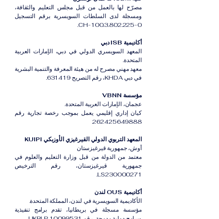
مصرّح لها بالعمل من قبل مجلس التعليم والثقافة،
ومسجلة لدى السلطات السويسرية برقم التسجيل
CH-100.3.802.225-0.
أكاديمية ISB دبي
المعهد السويسري الدولي في دبي، الإمارات العربية
المتحدة.
معهد مهني مصرح له من هيئة المعرفة والتنمية البشرية
في دبي KHDA، رقم التصريح 631419.
مؤسسة VBNN
عجمان، الإمارات العربية المتحدة.
كيان إداري إقليمي يعمل بموجب رخصة تجارية رقم
262425649888.
المعهد التربوي الدولي القيرغيزي الأوزبكي KUIPI
أوش، جمهورية قيرغيزستان
معتمد من الدولة من قبل وزارة التعليم والعلوم في
جمهورية قيرغيزستان، رقم الترخيص
LS230000271.
أكاديمية OUS لندن
الأكاديمية السويسرية في لندن، المملكة المتحدة.
مؤسسة مسجلة في بريطانيا، تقدم برامج تنفيذية
وبرامج دولية مدمجة، رقم UKRLP 10099531.