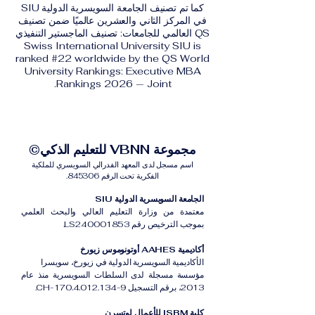
كما تم تصنيف الجامعة السويسرية الدولية SIU
في المركز الثاني والعشرين عالميًا ضمن تصنيف
QS العالمي للجامعات: تصنيف الماجستير التنفيذي
Swiss International University SIU is
ranked #22 worldwide by the QS World
University Rankings: Executive MBA
Rankings 2026 — Joint.
مجموعة VBNN للتعليم الذكي©
اسم مسجل لدى المعهد الفدرالي السويسري للملكية
الفكرية تحت الرقم 845306.
الجامعة السويسرية الدولية SIU
معتمدة من وزارة التعليم العالي والبحث العلمي
بموجب الترخيص رقم LS240001853.
أكاديمية AAHES أوتونوموس زيورخ
الأكاديمية السويسرية الدولية في زيورخ، سويسرا
مؤسسة مسجلة لدى السلطات السويسرية منذ عام
2013، برقم التسجيل CH-170.4.012.134-9.
كلية ISBM للأعمال لوتسرن