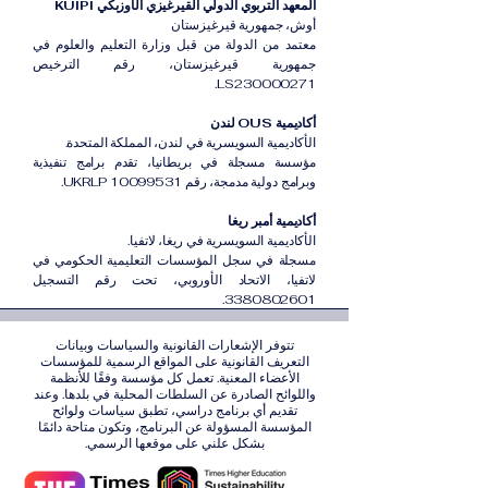
المعهد التربوي الدولي القيرغيزي الأوزبكي KUIPI
أوش، جمهورية قيرغيزستان
معتمد من الدولة من قبل وزارة التعليم والعلوم في
جمهورية قيرغيزستان، رقم الترخيص
LS230000271.
أكاديمية OUS لندن
الأكاديمية السويسرية في لندن، المملكة المتحدة.
مؤسسة مسجلة في بريطانيا، تقدم برامج تنفيذية
وبرامج دولية مدمجة، رقم UKRLP 10099531.
أكاديمية أمبر ريغا
الأكاديمية السويسرية في ريغا، لاتفيا.
مسجلة في سجل المؤسسات التعليمية الحكومي في
لاتفيا، الاتحاد الأوروبي، تحت رقم التسجيل
3380802601.
تتوفر الإشعارات القانونية والسياسات وبيانات
التعريف القانونية على المواقع الرسمية للمؤسسات
الأعضاء المعنية. تعمل كل مؤسسة وفقًا للأنظمة
واللوائح الصادرة عن السلطات المحلية في بلدها. وعند
تقديم أي برنامج دراسي، تطبق سياسات ولوائح
المؤسسة المسؤولة عن البرنامج، وتكون متاحة دائمًا
بشكل علني على موقعها الرسمي.