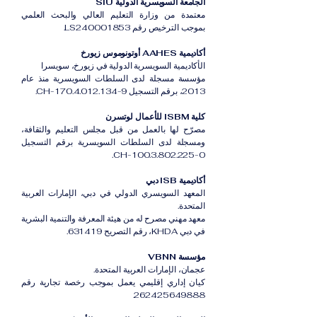
الجامعة السويسرية الدولية SIU
معتمدة من وزارة التعليم العالي والبحث العلمي
بموجب الترخيص رقم LS240001853.
أكاديمية AAHES أوتونوموس زيورخ
الأكاديمية السويسرية الدولية في زيورخ، سويسرا
مؤسسة مسجلة لدى السلطات السويسرية منذ عام
2013، برقم التسجيل CH-170.4.012.134-9.
كلية ISBM للأعمال لوتسرن
مصرّح لها بالعمل من قبل مجلس التعليم والثقافة،
ومسجلة لدى السلطات السويسرية برقم التسجيل
CH-100.3.802.225-0.
أكاديمية ISB دبي
المعهد السويسري الدولي في دبي، الإمارات العربية
المتحدة.
معهد مهني مصرح له من هيئة المعرفة والتنمية البشرية
في دبي KHDA، رقم التصريح 631419.
مؤسسة VBNN
عجمان، الإمارات العربية المتحدة.
كيان إداري إقليمي يعمل بموجب رخصة تجارية رقم
262425649888.