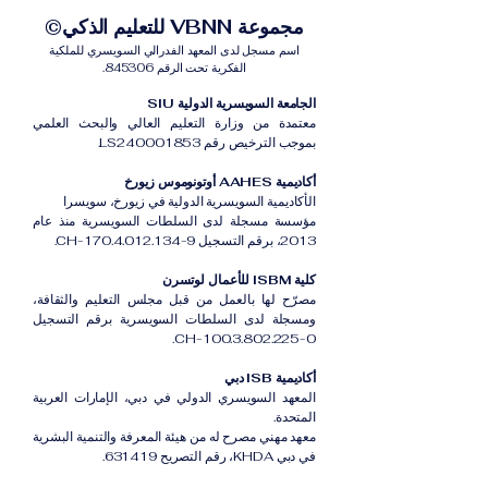
مجموعة VBNN للتعليم الذكي©
اسم مسجل لدى المعهد الفدرالي السويسري للملكية
الفكرية تحت الرقم 845306.
الجامعة السويسرية الدولية SIU
معتمدة من وزارة التعليم العالي والبحث العلمي
بموجب الترخيص رقم LS240001853.
أكاديمية AAHES أوتونوموس زيورخ
الأكاديمية السويسرية الدولية في زيورخ، سويسرا
مؤسسة مسجلة لدى السلطات السويسرية منذ عام
2013، برقم التسجيل CH-170.4.012.134-9.
كلية ISBM للأعمال لوتسرن
مصرّح لها بالعمل من قبل مجلس التعليم والثقافة،
ومسجلة لدى السلطات السويسرية برقم التسجيل
CH-100.3.802.225-0.
أكاديمية ISB دبي
المعهد السويسري الدولي في دبي، الإمارات العربية
المتحدة.
معهد مهني مصرح له من هيئة المعرفة والتنمية البشرية
في دبي KHDA، رقم التصريح 631419.