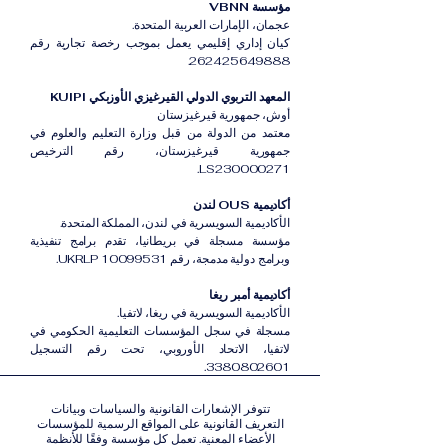
مؤسسة VBNN
عجمان، الإمارات العربية المتحدة.
كيان إداري إقليمي يعمل بموجب رخصة تجارية رقم
262425649888.
المعهد التربوي الدولي القيرغيزي الأوزبكي KUIPI
أوش، جمهورية قيرغيزستان
معتمد من الدولة من قبل وزارة التعليم والعلوم في
جمهورية قيرغيزستان، رقم الترخيص
LS230000271.
أكاديمية OUS لندن
الأكاديمية السويسرية في لندن، المملكة المتحدة.
مؤسسة مسجلة في بريطانيا، تقدم برامج تنفيذية
وبرامج دولية مدمجة، رقم UKRLP 10099531.
أكاديمية أمبر ريغا
الأكاديمية السويسرية في ريغا، لاتفيا.
مسجلة في سجل المؤسسات التعليمية الحكومي في
لاتفيا، الاتحاد الأوروبي، تحت رقم التسجيل
3380802601.
تتوفر الإشعارات القانونية والسياسات وبيانات
التعريف القانونية على المواقع الرسمية للمؤسسات
الأعضاء المعنية. تعمل كل مؤسسة وفقًا للأنظمة