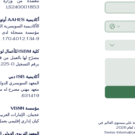
معتمدة من وزارة ا
LS240001853.
أكاديمية AAHES أوتونوموس زيورخ
الأكاديمية السويسرية ا
170.4.012.134-9.
كلية ISBM للأعمال لوتسرن
مصرّح لها بالعمل من ق
برقم التسجيل CH-100.3.802.225-0.
أكاديمية ISB دبي
المعهد السويسري الدولي
631419.
مؤسسة VBNN
عجمان، الإمارات العربية
كيان إداري إقليمي يعمل بموج
رية الدولية (SIU) مُصنفة ضمن أفضل 401–600 جامعة على مستوى العالم. في
Swiss Internati
المعهد التربوي الدولي القي