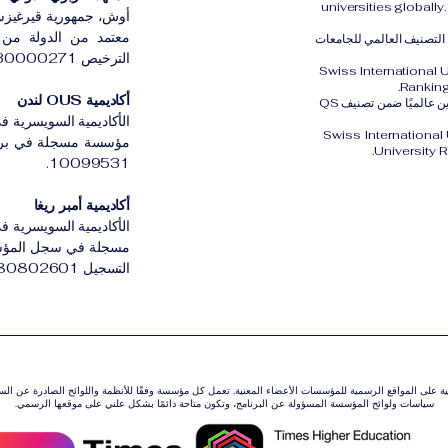
universities globall
أوش، جمهورية قيرغيزس
معتمد من الدولة من ق
الثالث عالميًا ضمن التصنيف العالمي للجامعات
الترخيص LS230000271.
Swiss International 
Ranking
أكاديمية OUS لندن
كما تم تصنيف الجامعة السويسرية الدولية SIU في المركز الثاني والعشرين عالميًا ضمن تصنيف QS
الأكاديمية السويسرية في
Swiss International
University 
10099531.
أكاديمية أمبر ريغا
الأكاديمية السويسرية في 
مسجلة في سجل المؤسسات
التسجيل 3380802601.
ونية على المواقع الرسمية للمؤسسات الأعضاء المعنية. تعمل كل مؤسسة وفقًا للأنظمة واللوائح الصادرة عن ال
سياسات ولوائح المؤسسة المسؤولة عن البرنامج، وتكون متاحة دائمًا بشكل علني على موقعها الرسمي.