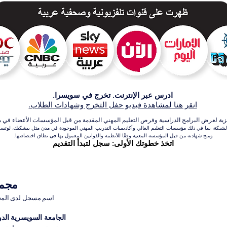
ادرس عبر الإنترنت. تخرج في سويسرا.
انقر هنا لمشاهدة فيديو حفل التخرج وشهادات الطلاب.
عرض البرامج الدراسية وفرص التعليم المهني المقدمة من قبل المؤسسات الأعضاء في مجموعة VBNN للتعلي
بكة، بما في ذلك مؤسسات التعليم العالي وأكاديميات التدريب المهني الموجودة في مدن مثل بيشكيك، لوتسرن،
ومنح شهادته من قبل المؤسسة المعنية وفقًا للأنظمة والقوانين المعمول بها في نطاق اختصاصها.
اتخذ خطوتك الأولى: سجل لتبدأ التقديم
مجموعة VBNN 
اسم مسجل لدى المعهد ا
الجامعة السويسرية الدولية