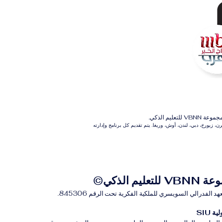
م الذكي.
 زيورخ، دبي، لندن، أوش، وريغا. يتم تقديم كل برنامج وإدارته
للتعليم الذكي©
لفدرالي السويسري للملكية الفكرية تحت الرقم 845306.
 SIU