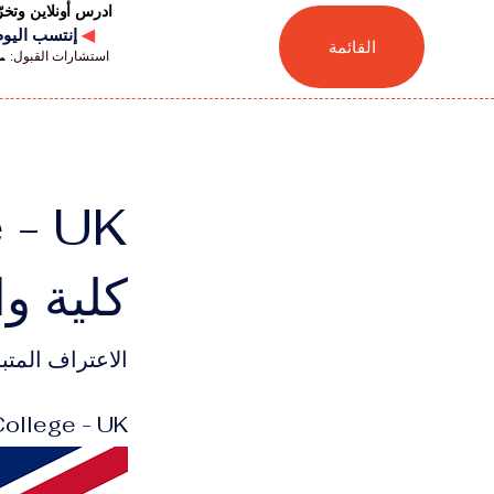
ادرس أونلاين وتخ
◀
إنتسب اليوم للجامعة
القائمة
استشارات القبول: 📞 41446880041
 - UK
كلية وا
الاعتراف المتبا
Warnborough College - UK 