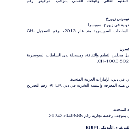
لتعليم العالي والبحث العلمي بموجب الترخيص رقم
لدولية في زيورخ، سويسرا
مؤسسة مسجلة لدى السلطات السويسرية منذ عام 2013، برقم التسجيل CH-
بل مجلس التعليم والثقافة، ومسجلة لدى السلطات السويسرية
 في دبي، الإمارات العربية المتحدة.
معهد مهني مصرح له من هيئة المعرفة والتنمية البشرية في دبي KHDA، رقم التصريح
 المتحدة.
ب رخصة تجارية رقم 262425649888.
رغيزي الأوزبكي KUIPI