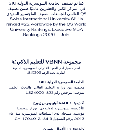
كما تم تصنيف الجامعة السويسرية الدولية SIU
في المركز الثاني والعشرين عالميًا ضمن تصنيف
QS العالمي للجامعات: تصنيف الماجستير التنفيذي
Swiss International University SIU is
ranked #22 worldwide by the QS World
University Rankings: Executive MBA
Rankings 2026 — Joint.
مجموعة VBNN للتعليم الذكي©
اسم مسجل لدى المعهد الفدرالي السويسري للملكية
الفكرية تحت الرقم 845306.
الجامعة السويسرية الدولية SIU
معتمدة من وزارة التعليم العالي والبحث العلمي
بموجب الترخيص رقم LS240001853.
أكاديمية AAHES أوتونوموس زيورخ
الأكاديمية السويسرية الدولية في زيورخ، سويسرا
مؤسسة مسجلة لدى السلطات السويسرية منذ عام
2013، برقم التسجيل CH-170.4.012.134-9.
كلية ISBM للأعمال لوتسرن