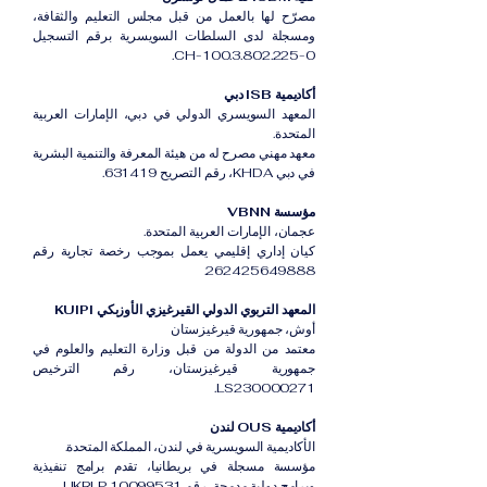
مصرّح لها بالعمل من قبل مجلس التعليم والثقافة،
ومسجلة لدى السلطات السويسرية برقم التسجيل
CH-100.3.802.225-0.
أكاديمية ISB دبي
المعهد السويسري الدولي في دبي، الإمارات العربية
المتحدة.
معهد مهني مصرح له من هيئة المعرفة والتنمية البشرية
في دبي KHDA، رقم التصريح 631419.
مؤسسة VBNN
عجمان، الإمارات العربية المتحدة.
كيان إداري إقليمي يعمل بموجب رخصة تجارية رقم
262425649888.
المعهد التربوي الدولي القيرغيزي الأوزبكي KUIPI
أوش، جمهورية قيرغيزستان
معتمد من الدولة من قبل وزارة التعليم والعلوم في
جمهورية قيرغيزستان، رقم الترخيص
LS230000271.
أكاديمية OUS لندن
الأكاديمية السويسرية في لندن، المملكة المتحدة.
مؤسسة مسجلة في بريطانيا، تقدم برامج تنفيذية
وبرامج دولية مدمجة، رقم UKRLP 10099531.