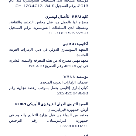
مؤسسة مسجلة لدى السلطات السويسرية منذ عام
2013، برقم التسجيل CH-170.4.012.134-9.
كلية ISBM للأعمال لوتسرن
مصرّح لها بالعمل من قبل مجلس التعليم والثقافة،
ومسجلة لدى السلطات السويسرية برقم التسجيل
CH-100.3.802.225-0.
أكاديمية ISB دبي
المعهد السويسري الدولي في دبي، الإمارات العربية
المتحدة.
معهد مهني مصرح له من هيئة المعرفة والتنمية البشرية
في دبي KHDA، رقم التصريح 631419.
مؤسسة VBNN
عجمان، الإمارات العربية المتحدة.
كيان إداري إقليمي يعمل بموجب رخصة تجارية رقم
262425649888.
المعهد التربوي الدولي القيرغيزي الأوزبكي KUIPI
أوش، جمهورية قيرغيزستان
معتمد من الدولة من قبل وزارة التعليم والعلوم في
جمهورية قيرغيزستان، رقم الترخيص
LS230000271.