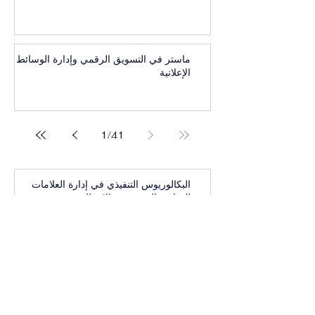
ماستر في التسويق الرقمي وإدارة الوسائط
الإعلانية
1
/
41
البكالوريوس التنفيذي في إدارة العلامات
التجارية المرموقة والاتصال
بكالوريوس تنفيذي في أعمال واستراتيجيات
الرفاهية العالمية