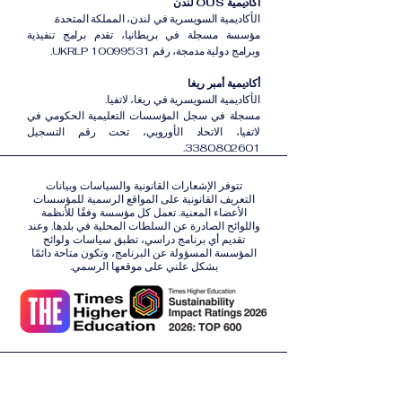
أكاديمية OUS لندن
الأكاديمية السويسرية في لندن، المملكة المتحدة.
مؤسسة مسجلة في بريطانيا، تقدم برامج تنفيذية
وبرامج دولية مدمجة، رقم UKRLP 10099531.
أكاديمية أمبر ريغا
الأكاديمية السويسرية في ريغا، لاتفيا.
مسجلة في سجل المؤسسات التعليمية الحكومي في
لاتفيا، الاتحاد الأوروبي، تحت رقم التسجيل
3380802601.
تتوفر الإشعارات القانونية والسياسات وبيانات
التعريف القانونية على المواقع الرسمية للمؤسسات
الأعضاء المعنية. تعمل كل مؤسسة وفقًا للأنظمة
واللوائح الصادرة عن السلطات المحلية في بلدها. وعند
تقديم أي برنامج دراسي، تطبق سياسات ولوائح
المؤسسة المسؤولة عن البرنامج، وتكون متاحة دائمًا
بشكل علني على موقعها الرسمي.