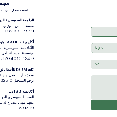
مجموعة VBNN 
اسم مسجل لدى المعهد ا
الجامعة السويسرية الدولية
معتمدة من وزارة ا
LS240001853.
أكاديمية AAHES أوتونوموس زيورخ
الأكاديمية السويسرية ا
170.4.012.134-9.
كلية ISBM للأعمال لوتسرن
مصرّح لها بالعمل من ق
برقم التسجيل CH-100.3.802.225-0.
أكاديمية ISB دبي
المعهد السويسري الدولي
631419.