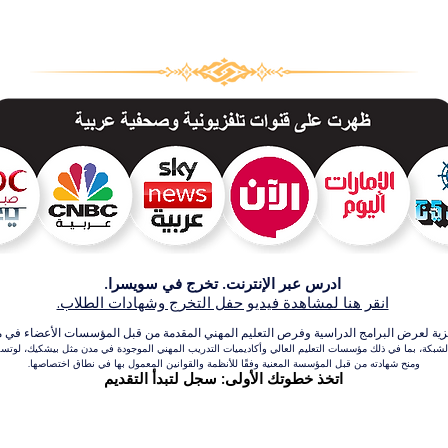
ادرس عبر الإنترنت. تخرج في سويسرا.
انقر هنا لمشاهدة فيديو حفل التخرج وشهادات الطلاب.
عرض البرامج الدراسية وفرص التعليم المهني المقدمة من قبل المؤسسات الأعضاء في مجموعة VBNN للتعلي
بكة، بما في ذلك مؤسسات التعليم العالي وأكاديميات التدريب المهني الموجودة في مدن مثل بيشكيك، لوتسرن،
ومنح شهادته من قبل المؤسسة المعنية وفقًا للأنظمة والقوانين المعمول بها في نطاق اختصاصها.
اتخذ خطوتك الأولى: سجل لتبدأ التقديم