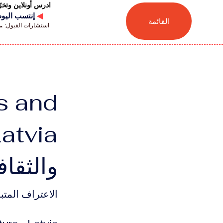
ادرس أونلاين وتخ
◀
إنتسب اليوم للجامعة
القائمة
استشارات القبول: 📞 41446880041
s and
والثقافة
الاعتراف المتبا