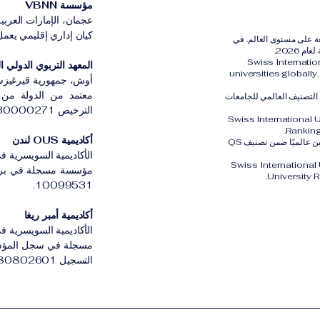
مؤسسة VBNN
عجمان، الإمارات العربية
كيان إداري إقليمي يعمل بموج
رية الدولية (SIU) مُصنفة ضمن أفضل 401–600 جامعة على مستوى العالم. في
Swiss Internati
المعهد التربوي الدولي القي
universities globall
أوش، جمهورية قيرغيزس
معتمد من الدولة من ق
الثالث عالميًا ضمن التصنيف العالمي للجامعات
الترخيص LS230000271.
Swiss International 
Ranking
أكاديمية OUS لندن
كما تم تصنيف الجامعة السويسرية الدولية SIU في المركز الثاني والعشرين عالميًا ضمن تصنيف QS
الأكاديمية السويسرية في
Swiss International
University 
10099531.
أكاديمية أمبر ريغا
الأكاديمية السويسرية في 
مسجلة في سجل المؤسسات
التسجيل 3380802601.