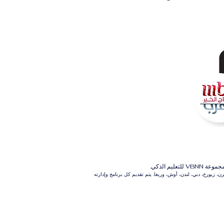
م الذكي.
 زيورخ، دبي، لندن، أوش، وريغا. يتم تقديم كل برنامج وإدارته