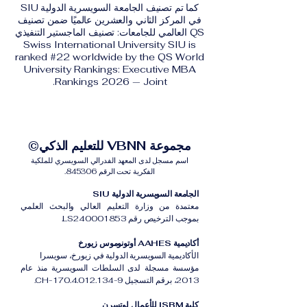
كما تم تصنيف الجامعة السويسرية الدولية SIU
في المركز الثاني والعشرين عالميًا ضمن تصنيف
QS العالمي للجامعات: تصنيف الماجستير التنفيذي
Swiss International University SIU is
ranked #22 worldwide by the QS World
University Rankings: Executive MBA
Rankings 2026 — Joint.
مجموعة VBNN للتعليم الذكي©
اسم مسجل لدى المعهد الفدرالي السويسري للملكية
الفكرية تحت الرقم 845306.
الجامعة السويسرية الدولية SIU
معتمدة من وزارة التعليم العالي والبحث العلمي
بموجب الترخيص رقم LS240001853.
أكاديمية AAHES أوتونوموس زيورخ
الأكاديمية السويسرية الدولية في زيورخ، سويسرا
مؤسسة مسجلة لدى السلطات السويسرية منذ عام
2013، برقم التسجيل CH-170.4.012.134-9.
كلية ISBM للأعمال لوتسرن