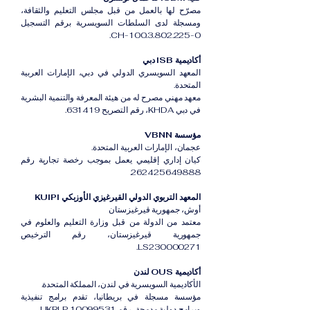
مصرّح لها بالعمل من قبل مجلس التعليم والثقافة،
ومسجلة لدى السلطات السويسرية برقم التسجيل
CH-100.3.802.225-0.
أكاديمية ISB دبي
المعهد السويسري الدولي في دبي، الإمارات العربية
المتحدة.
معهد مهني مصرح له من هيئة المعرفة والتنمية البشرية
في دبي KHDA، رقم التصريح 631419.
مؤسسة VBNN
عجمان، الإمارات العربية المتحدة.
كيان إداري إقليمي يعمل بموجب رخصة تجارية رقم
262425649888.
المعهد التربوي الدولي القيرغيزي الأوزبكي KUIPI
أوش، جمهورية قيرغيزستان
معتمد من الدولة من قبل وزارة التعليم والعلوم في
جمهورية قيرغيزستان، رقم الترخيص
LS230000271.
أكاديمية OUS لندن
الأكاديمية السويسرية في لندن، المملكة المتحدة.
مؤسسة مسجلة في بريطانيا، تقدم برامج تنفيذية
وبرامج دولية مدمجة، رقم UKRLP 10099531.