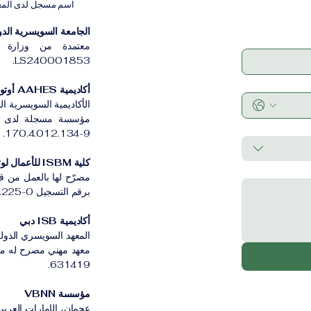
اسم مسجل لدى المعهد ا
الجامعة السويسرية الدولية
معتمدة من وزارة ا
LS240001853.
أكاديمية AAHES أوتونوموس زيورخ
الأكاديمية السويسرية ا
170.4.012.134-9.
كلية ISBM للأعمال لوتسرن
مصرّح لها بالعمل من ق
برقم التسجيل CH-100.3.802.225-0.
أكاديمية ISB دبي
المعهد السويسري الدولي
631419.
مؤسسة VBNN
عجمان، الإمارات العربية