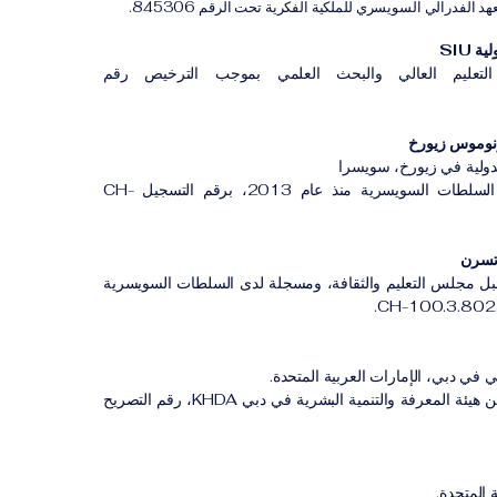
لفدرالي السويسري للملكية الفكرية تحت الرقم 845306.
 SIU
لتعليم العالي والبحث العلمي بموجب الترخيص رقم
لدولية في زيورخ، سويسرا
مؤسسة مسجلة لدى السلطات السويسرية منذ عام 2013، برقم التسجيل CH-
بل مجلس التعليم والثقافة، ومسجلة لدى السلطات السويسرية
 في دبي، الإمارات العربية المتحدة.
معهد مهني مصرح له من هيئة المعرفة والتنمية البشرية في دبي KHDA، رقم التصريح
 المتحدة.