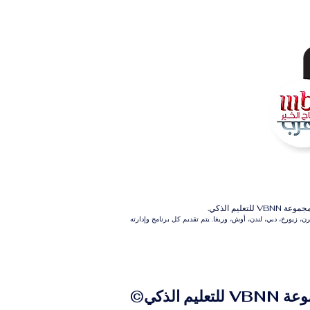
م الذكي.
 زيورخ، دبي، لندن، أوش، وريغا. يتم تقديم كل برنامج وإدارته
للتعليم الذكي©