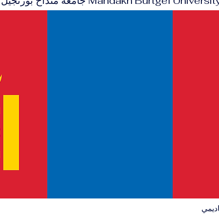
Mandakh Burtgel  جامعة منداخ بورتجيل – منغوليا
اديمي