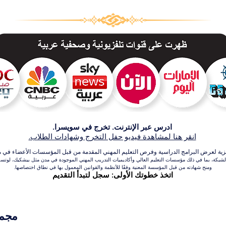
ادرس عبر الإنترنت. تخرج في سويسرا.
انقر هنا لمشاهدة فيديو حفل التخرج وشهادات الطلاب.
عرض البرامج الدراسية وفرص التعليم المهني المقدمة من قبل المؤسسات الأعضاء في مجموعة VBNN للتعلي
بكة، بما في ذلك مؤسسات التعليم العالي وأكاديميات التدريب المهني الموجودة في مدن مثل بيشكيك، لوتسرن،
ومنح شهادته من قبل المؤسسة المعنية وفقًا للأنظمة والقوانين المعمول بها في نطاق اختصاصها.
اتخذ خطوتك الأولى: سجل لتبدأ التقديم
مجموعة VBNN 