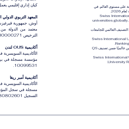
كيان إداري إقليمي يعمل بموج
رية الدولية (SIU) مُصنفة ضمن أفضل 401–600 جامعة على مستوى العالم. في
Swiss Internati
المعهد التربوي الدولي القي
universities globall
أوش، جمهورية قيرغيزس
معتمد من الدولة من ق
الثالث عالميًا ضمن التصنيف العالمي للجامعات
الترخيص LS230000271.
Swiss International 
Ranking
أكاديمية OUS لندن
كما تم تصنيف الجامعة السويسرية الدولية SIU في المركز الثاني والعشرين عالميًا ضمن تصنيف QS
الأكاديمية السويسرية في
Swiss International
University 
10099531.
أكاديمية أمبر ريغا
الأكاديمية السويسرية في 
مسجلة في سجل المؤسسات
التسجيل 3380802601.