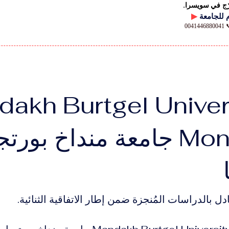
رّج في سويسرا.
▶
00
akh Burtgel Univers
Mongolia جامعة منداخ بور
دل بالدراسات المُنجزة ضمن إطار الاتفاقية الثنائية.