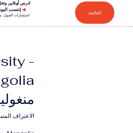
ادرس أونلاين وتخ
◀
إنتسب اليوم للجامعة
القائمة
استشارات القبول: 📞 41446880041
ity -
منغوليا
الاعتراف المتبا