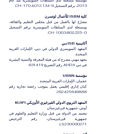
مؤسسة مسجلة لدى السلطات السويسرية منذ عام
2013، برقم التسجيل CH-170.4.012.134-9.
كلية ISBM للأعمال لوتسرن
مصرّح لها بالعمل من قبل مجلس التعليم والثقافة،
ومسجلة لدى السلطات السويسرية برقم التسجيل
CH-100.3.802.225-0.
أكاديمية ISB دبي
المعهد السويسري الدولي في دبي، الإمارات العربية
المتحدة.
معهد مهني مصرح له من هيئة المعرفة والتنمية البشرية
في دبي KHDA، رقم التصريح 631419.
مؤسسة VBNN
عجمان، الإمارات العربية المتحدة.
كيان إداري إقليمي يعمل بموجب رخصة تجارية رقم
262425649888.
المعهد التربوي الدولي القيرغيزي الأوزبكي KUIPI
أوش، جمهورية قيرغيزستان
معتمد من الدولة من قبل وزارة التعليم والعلوم في
جمهورية قيرغيزستان، رقم الترخيص
LS230000271.