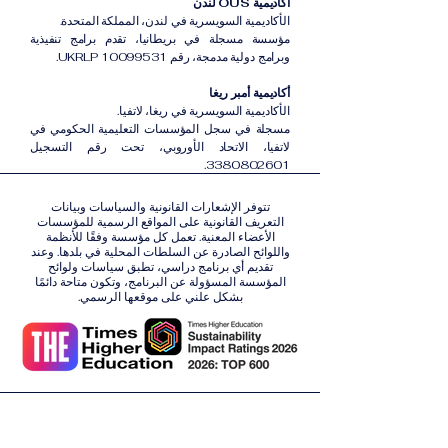
أكاديمية OUS لندن
الأكاديمية السويسرية في لندن، المملكة المتحدة.
مؤسسة مسجلة في بريطانيا، تقدم برامج تنفيذية
وبرامج دولية مدمجة، رقم UKRLP 10099531.
أكاديمية أمبر ريغا
الأكاديمية السويسرية في ريغا، لاتفيا.
مسجلة في سجل المؤسسات التعليمية الحكومي في
لاتفيا، الاتحاد الأوروبي، تحت رقم التسجيل
3380802601.
تتوفر الإشعارات القانونية والسياسات وبيانات
التعريف القانونية على المواقع الرسمية للمؤسسات
الأعضاء المعنية. تعمل كل مؤسسة وفقًا للأنظمة
واللوائح الصادرة عن السلطات المحلية في بلدها. وعند
تقديم أي برنامج دراسي، تطبق سياسات ولوائح
المؤسسة المسؤولة عن البرنامج، وتكون متاحة دائمًا
بشكل علني على موقعها الرسمي.