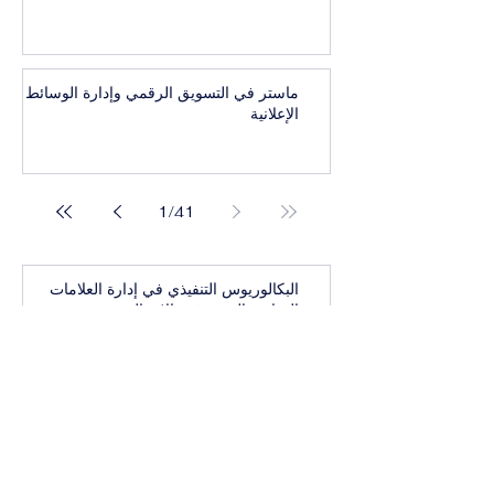
ماستر في التسويق الرقمي وإدارة الوسائط
الإعلانية
1
/
41
البكالوريوس التنفيذي في إدارة العلامات
التجارية المرموقة والاتصال
بكالوريوس تنفيذي في أعمال واستراتيجيات
الرفاهية العالمية