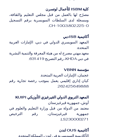
كلية ISBM للأعمال لوتسرن
مصرّح لها بالعمل من قبل مجلس التعليم والثقافة،
ومسجلة لدى السلطات السويسرية برقم التسجيل
CH-100.3.802.225-0.
أكاديمية ISB دبي
المعهد السويسري الدولي في دبي، الإمارات العربية
المتحدة.
معهد مهني مصرح له من هيئة المعرفة والتنمية البشرية
في دبي KHDA، رقم التصريح 631419.
مؤسسة VBNN
عجمان، الإمارات العربية المتحدة.
كيان إداري إقليمي يعمل بموجب رخصة تجارية رقم
262425649888.
المعهد التربوي الدولي القيرغيزي الأوزبكي KUIPI
أوش، جمهورية قيرغيزستان
معتمد من الدولة من قبل وزارة التعليم والعلوم في
جمهورية قيرغيزستان، رقم الترخيص
LS230000271.
أكاديمية OUS لندن
الأكاديمية السويسرية في لندن، المملكة المتحدة.