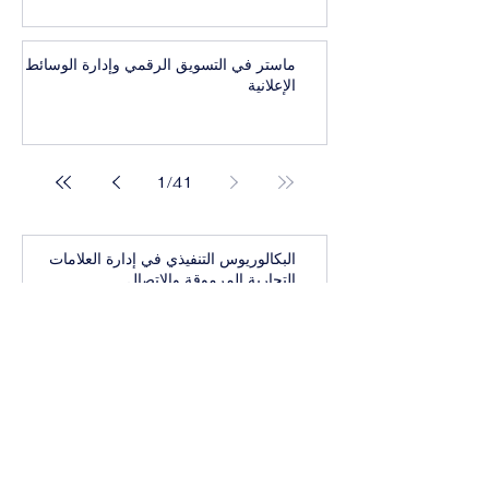
ماستر في التسويق الرقمي وإدارة الوسائط
الإعلانية
1
/
41
البكالوريوس التنفيذي في إدارة العلامات
التجارية المرموقة والاتصال
بكالوريوس تنفيذي في أعمال واستراتيجيات
الرفاهية العالمية