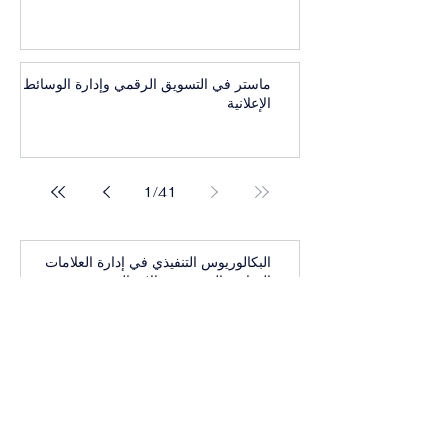
ماستر في التسويق الرقمي وإدارة الوسائط
الإعلانية
1
/
41
البكالوريوس التنفيذي في إدارة العلامات
التجارية المرموقة والاتصال
بكالوريوس تنفيذي في أعمال واستراتيجيات
الرفاهية العالمية