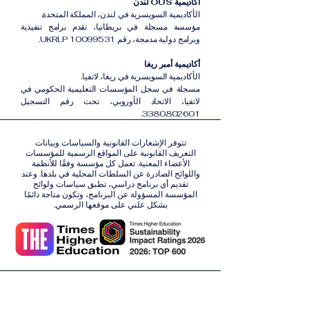
أكاديمية OUS لندن
الأكاديمية السويسرية في لندن، المملكة المتحدة.
مؤسسة مسجلة في بريطانيا، تقدم برامج تنفيذية
وبرامج دولية مدمجة، رقم UKRLP 10099531.
أكاديمية أمبر ريغا
الأكاديمية السويسرية في ريغا، لاتفيا.
مسجلة في سجل المؤسسات التعليمية الحكومي في
لاتفيا، الاتحاد الأوروبي، تحت رقم التسجيل
3380802601.
تتوفر الإشعارات القانونية والسياسات وبيانات
التعريف القانونية على المواقع الرسمية للمؤسسات
الأعضاء المعنية. تعمل كل مؤسسة وفقًا للأنظمة
واللوائح الصادرة عن السلطات المحلية في بلدها. وعند
تقديم أي برنامج دراسي، تطبق سياسات ولوائح
المؤسسة المسؤولة عن البرنامج، وتكون متاحة دائمًا
بشكل علني على موقعها الرسمي.