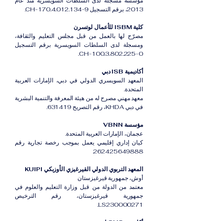
مؤسسة مسجلة لدى السلطات السويسرية منذ عام
2013، برقم التسجيل CH-170.4.012.134-9.
كلية ISBM للأعمال لوتسرن
مصرّح لها بالعمل من قبل مجلس التعليم والثقافة،
ومسجلة لدى السلطات السويسرية برقم التسجيل
CH-100.3.802.225-0.
أكاديمية ISB دبي
المعهد السويسري الدولي في دبي، الإمارات العربية
المتحدة.
معهد مهني مصرح له من هيئة المعرفة والتنمية البشرية
في دبي KHDA، رقم التصريح 631419.
مؤسسة VBNN
عجمان، الإمارات العربية المتحدة.
كيان إداري إقليمي يعمل بموجب رخصة تجارية رقم
262425649888.
المعهد التربوي الدولي القيرغيزي الأوزبكي KUIPI
أوش، جمهورية قيرغيزستان
معتمد من الدولة من قبل وزارة التعليم والعلوم في
جمهورية قيرغيزستان، رقم الترخيص
LS230000271.