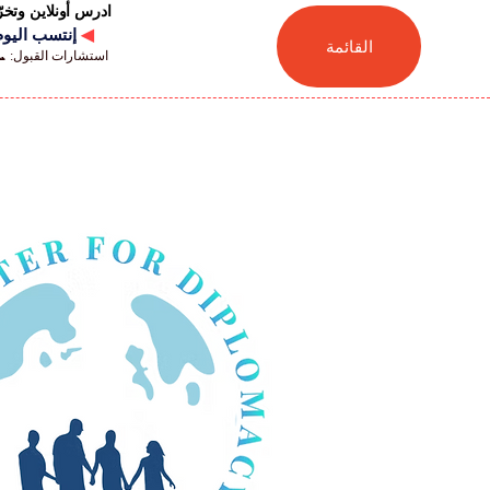
ادرس أونلاين وتخ
◀
إنتسب اليوم للجامعة
القائمة
استشارات القبول: 📞 41446880041