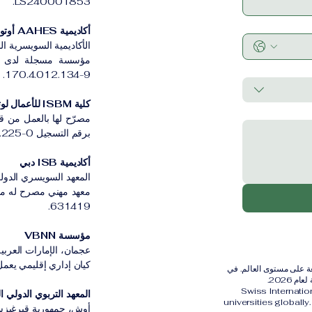
LS240001853.
أكاديمية AAHES أوتونوموس زيورخ
الأكاديمية السويسرية ا
170.4.012.134-9.
كلية ISBM للأعمال لوتسرن
مصرّح لها بالعمل من ق
برقم التسجيل CH-100.3.802.225-0.
أكاديمية ISB دبي
المعهد السويسري الدولي
631419.
مؤسسة VBNN
عجمان، الإمارات العربية
كيان إداري إقليمي يعمل بموج
رية الدولية (SIU) مُصنفة ضمن أفضل 401–600 جامعة على مستوى العالم. في
Swiss Internati
المعهد التربوي الدولي القي
universities globall
أوش، جمهورية قيرغيزس