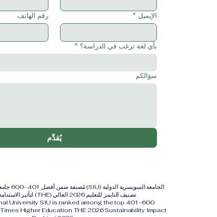
الإيميل
*
رقم الهاتف
بأي لغة ترغب في الدراسة؟
*
سؤالكم
يُقدِّم
الجامعة السويس
تصنيف التايمز للتعليم 2026 العالي (THE) لتأثير الاستدامة لعام 2026.
onal University SIU is ranked among the top 401–600
y. Times Higher Education THE 2026 Sustainability Impact