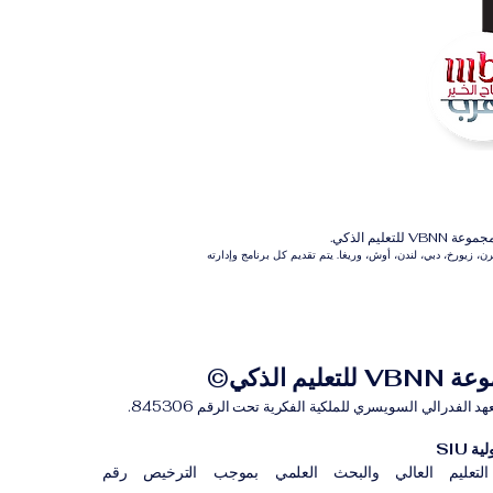
م الذكي.
 زيورخ، دبي، لندن، أوش، وريغا. يتم تقديم كل برنامج وإدارته
للتعليم الذكي©
لفدرالي السويسري للملكية الفكرية تحت الرقم 845306.
 SIU
لتعليم العالي والبحث العلمي بموجب الترخيص رقم