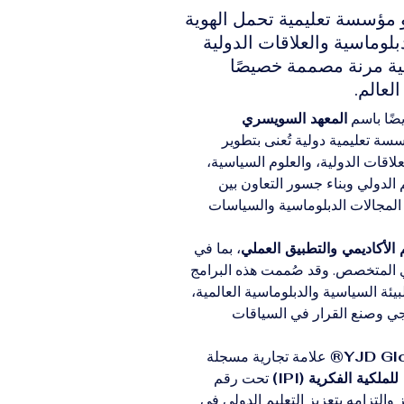
® هو مؤسسة تعليمية تحمل الهوية
وماسية والعلاقات الدولية
مية مرنة مصممة خصيصًا
لعالم.
ضًا باسم 
المعهد السويسري 
سة تعليمية دولية تُعنى بتطوير 
اقات الدولية، والعلوم السياسية، 
 الدولي وبناء جسور التعاون بين 
المجالات الدبلوماسية والسياسات 
م الأكاديمي والتطبيق العملي
، بما في 
ذي المتخصص. وقد صُممت هذه البرامج 
يئة السياسية والدبلوماسية العالمية، 
يجي وصنع القرار في السياقات 
YJD Glo
 علامة تجارية مسجلة 
لكية الفكرية (IPI)
 تحت رقم 
التزامه بتعزيز التعليم الدولي في 