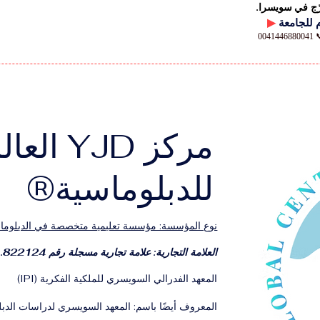
رّج في سويسرا.
▶
00
مركز YJD ا
للدبلوماسية®
نوع المؤسسة: مؤسسة تعليمية متخصصة في الدبلوماسي
العلامة التجارية: علامة تجارية مسجلة رقم 822124.
المعهد الفدرالي السويسري للملكية الفكرية (IPI)
المعروف أيضًا باسم: المعهد السويسري لدراسات الدبل