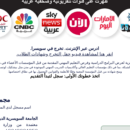
ادرس عبر الإنترنت. تخرج في سويسرا.
انقر هنا لمشاهدة فيديو حفل التخرج وشهادات الطلاب.
عرض البرامج الدراسية وفرص التعليم المهني المقدمة من قبل المؤسسات الأعضاء في مجموعة VBNN للتعلي
بكة، بما في ذلك مؤسسات التعليم العالي وأكاديميات التدريب المهني الموجودة في مدن مثل بيشكيك، لوتسرن،
ومنح شهادته من قبل المؤسسة المعنية وفقًا للأنظمة والقوانين المعمول بها في نطاق اختصاصها.
اتخذ خطوتك الأولى: سجل لتبدأ التقديم
مجموعة VBNN 
اسم مسجل لدى المعهد ا
الجامعة السويسرية الدولية
معتمدة من وزارة ا