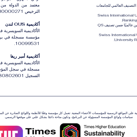
معتمد من الدولة من ق
الثالث عالميًا ضمن التصنيف العالمي للجامعات
الترخيص LS230000271.
Swiss International 
Ranking
أكاديمية OUS لندن
كما تم تصنيف الجامعة السويسرية الدولية SIU في المركز الثاني والعشرين عالميًا ضمن تصنيف QS
الأكاديمية السويسرية في
Swiss International
University 
10099531.
أكاديمية أمبر ريغا
الأكاديمية السويسرية في 
مسجلة في سجل المؤسسات
التسجيل 3380802601.
ونية على المواقع الرسمية للمؤسسات الأعضاء المعنية. تعمل كل مؤسسة وفقًا للأنظمة واللوائح الصادرة عن ال
سياسات ولوائح المؤسسة المسؤولة عن البرنامج، وتكون متاحة دائمًا بشكل علني على موقعها الرسمي.