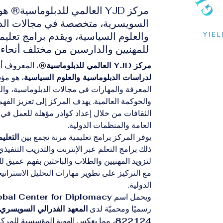
مركز YJD العالمي للدبلوماسية
السويسرية، متخصصة في مجالات الدبل
والعلوم السياسية، ويقدم برامج تعلي
للمهنيين والدارسين من مختلف أنحاء ا
مركز YJD العالمي للدبلوماسية®
، المعروف أي
لدراسات الدبلوماسية والعلوم السياسية
، هو مؤس
المعرفة والمهارات في مجالات الدبلوماسية، والعل
والحوكمة العالمية. يهدف المركز إلى تعزيز الفهم
الثقافات من خلال إعداد كوادر مؤهلة للعمل في 
العامة والمنظمات الدولية.
يوفر المركز برامج تعليمية مرنة تجمع بين 
التعلي
ذلك برامج التعلم عبر الإنترنت والتدريب التنفي
لتزويد المهنيين والطلاب والباحثين بفهم عميق للب
مع التركيز على تطوير مهارات التحليل الاسترات
الدولية.
ويحمل اسم 
bal Center for Diplomacy®
رسميًا ومحميّة لدى 
المعهد الفدرالي السويسري للم
822124
، مما يعكس الهوية المؤسسية للمركز و