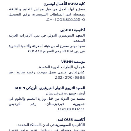
كلية ISBM للأعمال لوتسرن
مصرّح لها بالعمل من قبل مجلس التعليم والثقافة،
ومسجلة لدى السلطات السويسرية برقم التسجيل
CH-100.3.802.225-0.
أكاديمية ISB دبي
المعهد السويسري الدولي في دبي، الإمارات العربية
المتحدة.
معهد مهني مصرح له من هيئة المعرفة والتنمية البشرية
في دبي KHDA، رقم التصريح 631419.
مؤسسة VBNN
عجمان، الإمارات العربية المتحدة.
كيان إداري إقليمي يعمل بموجب رخصة تجارية رقم
262425649888.
المعهد التربوي الدولي القيرغيزي الأوزبكي KUIPI
أوش، جمهورية قيرغيزستان
معتمد من الدولة من قبل وزارة التعليم والعلوم في
جمهورية قيرغيزستان، رقم الترخيص
LS230000271.
أكاديمية OUS لندن
الأكاديمية السويسرية في لندن، المملكة المتحدة.
مؤسسة مسجلة في بريطانيا، تقدم برامج تنفيذية