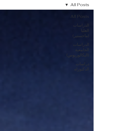
All Posts
All Posts
الدراسات
العليا
(ماجستير)
الدراسات
الجامعية
(البكالوريوس)
دراسات
الدكتوراه