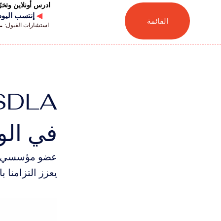
ادرس أونلاين وتخ
◀
إنتسب اليوم للجامعة
القائمة
استشارات القبول: 📞 41446880041
في الو
يعزز التزامنا ب