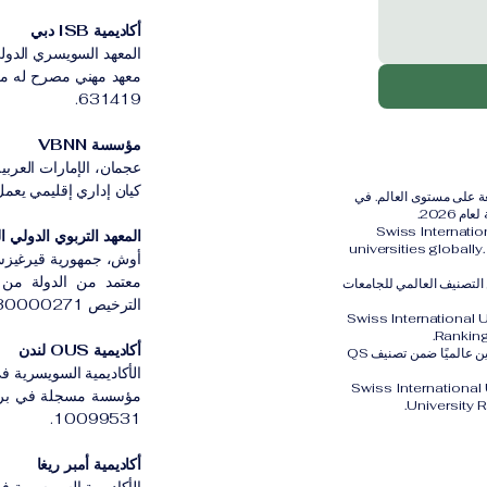
أكاديمية ISB دبي
المعهد السويسري الدولي
631419.
مؤسسة VBNN
عجمان، الإمارات العربية
كيان إداري إقليمي يعمل بموج
رية الدولية (SIU) مُصنفة ضمن أفضل 401–600 جامعة على مستوى العالم. في
Swiss Internati
المعهد التربوي الدولي القي
universities globall
أوش، جمهورية قيرغيزس
معتمد من الدولة من ق
الثالث عالميًا ضمن التصنيف العالمي للجامعات
الترخيص LS230000271.
Swiss International 
Ranking
أكاديمية OUS لندن
كما تم تصنيف الجامعة السويسرية الدولية SIU في المركز الثاني والعشرين عالميًا ضمن تصنيف QS
الأكاديمية السويسرية في
Swiss International
University 
10099531.
أكاديمية أمبر ريغا