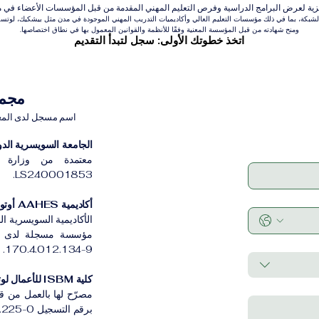
عرض البرامج الدراسية وفرص التعليم المهني المقدمة من قبل المؤسسات الأعضاء في مجموعة VBNN للتعلي
بكة، بما في ذلك مؤسسات التعليم العالي وأكاديميات التدريب المهني الموجودة في مدن مثل بيشكيك، لوتسرن،
ومنح شهادته من قبل المؤسسة المعنية وفقًا للأنظمة والقوانين المعمول بها في نطاق اختصاصها.
اتخذ خطوتك الأولى: سجل لتبدأ التقديم
مجموعة VBNN 
اسم مسجل لدى المعهد ا
الجامعة السويسرية الدولية
معتمدة من وزارة ا
LS240001853.
أكاديمية AAHES أوتونوموس زيورخ
الأكاديمية السويسرية ا
170.4.012.134-9.
كلية ISBM للأعمال لوتسرن
مصرّح لها بالعمل من ق
برقم التسجيل CH-100.3.802.225-0.