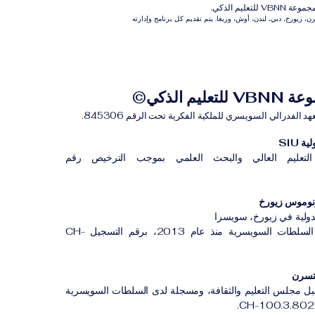
م الذكي.
 زيورخ، دبي، لندن، أوش، وريغا. يتم تقديم كل برنامج وإدارته
للتعليم الذكي©
لفدرالي السويسري للملكية الفكرية تحت الرقم 845306.
 SIU
لتعليم العالي والبحث العلمي بموجب الترخيص رقم
لدولية في زيورخ، سويسرا
مؤسسة مسجلة لدى السلطات السويسرية منذ عام 2013، برقم التسجيل CH-
بل مجلس التعليم والثقافة، ومسجلة لدى السلطات السويسرية