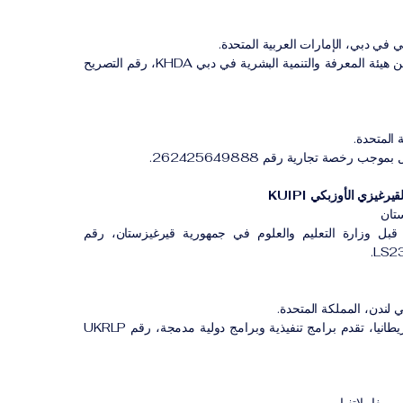
 في دبي، الإمارات العربية المتحدة.
معهد مهني مصرح له من هيئة المعرفة والتنمية البشرية في دبي KHDA، رقم التصريح
 المتحدة.
ب رخصة تجارية رقم 262425649888.
رغيزي الأوزبكي KUIPI
تان
بل وزارة التعليم والعلوم في جمهورية قيرغيزستان، رقم
 لندن، المملكة المتحدة.
مؤسسة مسجلة في بريطانيا، تقدم برامج تنفيذية وبرامج دولية مدمجة، رقم UKRLP