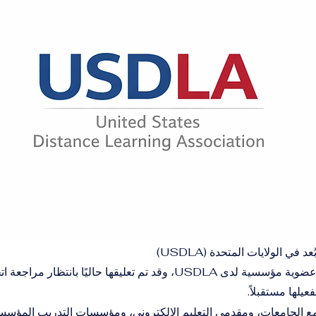
 في الولايات المتحدة (USDLA)
حصلنا سابقًا على عضوية مؤسسية لدى USDLA، وقد تم تعليقها حاليًا بانت
عيلها مستقبلاً.
عاون USDLA مع الجامعات، ومقدمي التعليم الإلكتروني، ومؤسسات التدريب المؤس