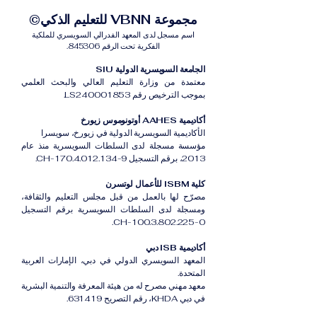
مجموعة VBNN للتعليم الذكي©
اسم مسجل لدى المعهد الفدرالي السويسري للملكية
الفكرية تحت الرقم 845306.
الجامعة السويسرية الدولية SIU
معتمدة من وزارة التعليم العالي والبحث العلمي
بموجب الترخيص رقم LS240001853.
أكاديمية AAHES أوتونوموس زيورخ
الأكاديمية السويسرية الدولية في زيورخ، سويسرا
مؤسسة مسجلة لدى السلطات السويسرية منذ عام
2013، برقم التسجيل CH-170.4.012.134-9.
كلية ISBM للأعمال لوتسرن
مصرّح لها بالعمل من قبل مجلس التعليم والثقافة،
ومسجلة لدى السلطات السويسرية برقم التسجيل
CH-100.3.802.225-0.
أكاديمية ISB دبي
المعهد السويسري الدولي في دبي، الإمارات العربية
المتحدة.
معهد مهني مصرح له من هيئة المعرفة والتنمية البشرية
في دبي KHDA، رقم التصريح 631419.