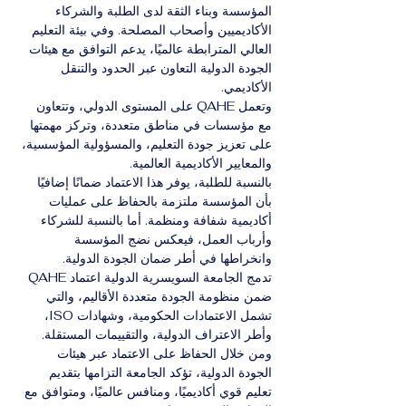
المؤسسة وبناء الثقة لدى الطلبة والشركاء 
الأكاديميين وأصحاب المصلحة. وفي بيئة التعليم 
العالي المترابطة عالميًا، يدعم التوافق مع هيئات 
الجودة الدولية التعاون عبر الحدود والتنقل 
الأكاديمي.
وتعمل QAHE على المستوى الدولي، وتتعاون 
مع مؤسسات في مناطق متعددة، وتركز مهمتها 
على تعزيز جودة التعليم، والمسؤولية المؤسسية، 
والمعايير الأكاديمية العالمية.
بالنسبة للطلبة، يوفر هذا الاعتماد ضمانًا إضافيًا 
بأن المؤسسة ملتزمة بالحفاظ على عمليات 
أكاديمية شفافة ومنظمة. أما بالنسبة للشركاء 
وأرباب العمل، فيعكس نضج المؤسسة 
وانخراطها في أطر ضمان الجودة الدولية.
تدمج الجامعة السويسرية الدولية اعتماد QAHE 
ضمن منظومة الجودة متعددة الأقاليم، والتي 
تشمل الاعتمادات الحكومية، وشهادات ISO، 
وأطر الاعتراف الدولية، والتقييمات المستقلة.
ومن خلال الحفاظ على الاعتماد عبر هيئات 
الجودة الدولية، تؤكد الجامعة التزامها بتقديم 
تعليم قوي أكاديميًا، ومنافس عالميًا، ومتوافق مع 