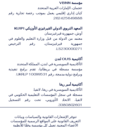
مؤسسة VBNN
عجمان، الإمارات العربية المتحدة.
كيان إداري إقليمي يعمل بموجب رخصة تجارية رقم
262425649888.
المعهد التربوي الدولي القيرغيزي الأوزبكي KUIPI
أوش، جمهورية قيرغيزستان
معتمد من الدولة من قبل وزارة التعليم والعلوم في
جمهورية قيرغيزستان، رقم الترخيص
LS230000271.
أكاديمية OUS لندن
الأكاديمية السويسرية في لندن، المملكة المتحدة.
مؤسسة مسجلة في بريطانيا، تقدم برامج تنفيذية
وبرامج دولية مدمجة، رقم UKRLP 10099531.
أكاديمية أمبر ريغا
الأكاديمية السويسرية في ريغا، لاتفيا.
مسجلة في سجل المؤسسات التعليمية الحكومي في
لاتفيا، الاتحاد الأوروبي، تحت رقم التسجيل
3380802601.
تتوفر الإشعارات القانونية والسياسات وبيانات
التعريف القانونية على المواقع الرسمية للمؤسسات
الأعضاء المعنية. تعمل كل مؤسسة وفقًا للأنظمة