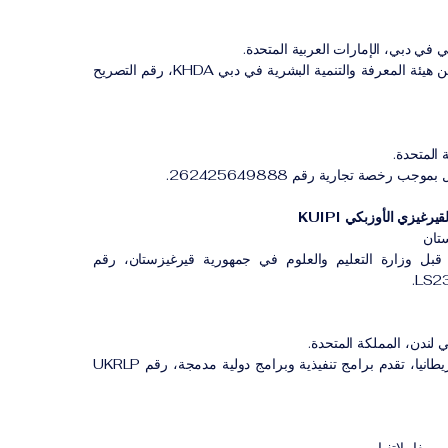
 في دبي، الإمارات العربية المتحدة.
معهد مهني مصرح له من هيئة المعرفة والتنمية البشرية في دبي KHDA، رقم التصريح
 المتحدة.
ب رخصة تجارية رقم 262425649888.
رغيزي الأوزبكي KUIPI
تان
بل وزارة التعليم والعلوم في جمهورية قيرغيزستان، رقم
 لندن، المملكة المتحدة.
مؤسسة مسجلة في بريطانيا، تقدم برامج تنفيذية وبرامج دولية مدمجة، رقم UKRLP