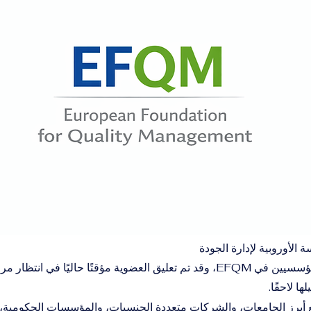
كنا سابقًا أعضاء مؤسسيين في EFQM، وقد تم تعليق العضوية مؤقتًا حاليًا في 
ها لاحقًا.
اون EFQM مع أبرز الجامعات، والشركات متعددة الجنسيات، والمؤسسات الحكومي