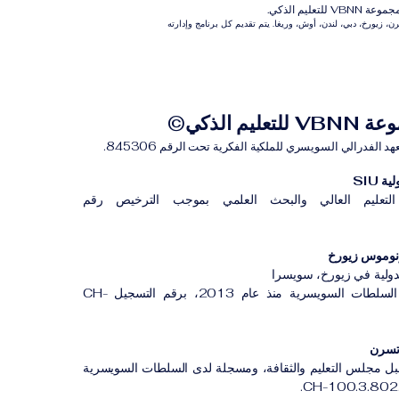
م الذكي.
 زيورخ، دبي، لندن، أوش، وريغا. يتم تقديم كل برنامج وإدارته
للتعليم الذكي©
لفدرالي السويسري للملكية الفكرية تحت الرقم 845306.
 SIU
لتعليم العالي والبحث العلمي بموجب الترخيص رقم
لدولية في زيورخ، سويسرا
مؤسسة مسجلة لدى السلطات السويسرية منذ عام 2013، برقم التسجيل CH-
بل مجلس التعليم والثقافة، ومسجلة لدى السلطات السويسرية