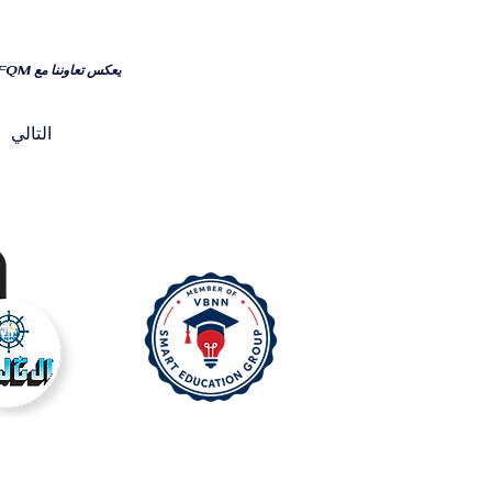
يعكس تعاوننا مع EFQM التزامنا بـ الانسجام مع أطر إدارة الجودة المعترف بها دوليًا ومعايير التميز في الأداء.
التالي