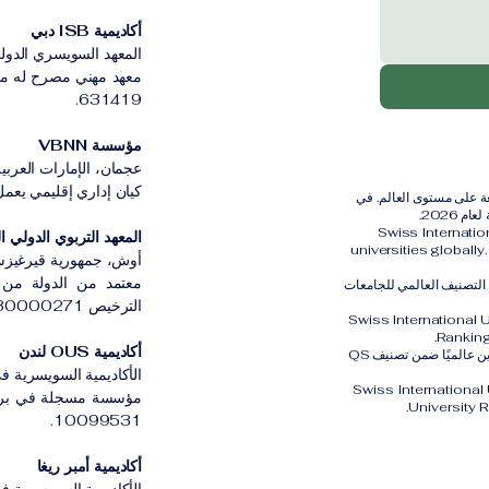
أكاديمية ISB دبي
المعهد السويسري الدولي
631419.
مؤسسة VBNN
عجمان، الإمارات العربية
كيان إداري إقليمي يعمل بموج
رية الدولية (SIU) مُصنفة ضمن أفضل 401–600 جامعة على مستوى العالم. في
Swiss Internati
المعهد التربوي الدولي القي
universities globall
أوش، جمهورية قيرغيزس
معتمد من الدولة من ق
الثالث عالميًا ضمن التصنيف العالمي للجامعات
الترخيص LS230000271.
Swiss International 
Ranking
أكاديمية OUS لندن
كما تم تصنيف الجامعة السويسرية الدولية SIU في المركز الثاني والعشرين عالميًا ضمن تصنيف QS
الأكاديمية السويسرية في
Swiss International
University 
10099531.
أكاديمية أمبر ريغا