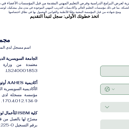
عرض البرامج الدراسية وفرص التعليم المهني المقدمة من قبل المؤسسات الأعضاء في مجموعة VBNN للتعلي
بكة، بما في ذلك مؤسسات التعليم العالي وأكاديميات التدريب المهني الموجودة في مدن مثل بيشكيك، لوتسرن،
ومنح شهادته من قبل المؤسسة المعنية وفقًا للأنظمة والقوانين المعمول بها في نطاق اختصاصها.
اتخذ خطوتك الأولى: سجل لتبدأ التقديم
مجموعة VBNN 
اسم مسجل لدى المعهد ا
الجامعة السويسرية الدولية
معتمدة من وزارة ا
LS240001853.
أكاديمية AAHES أوتونوموس زيورخ
الأكاديمية السويسرية ا
170.4.012.134-9.
كلية ISBM للأعمال لوتسرن
مصرّح لها بالعمل من ق
برقم التسجيل CH-100.3.802.225-0.