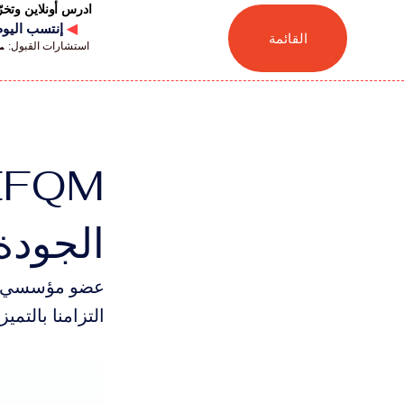
ادرس أونلاين وتخ
◀
إنتسب اليوم للجامعة
القائمة
استشارات القبول: 📞 41446880041
الجودة
التزامنا بالتم