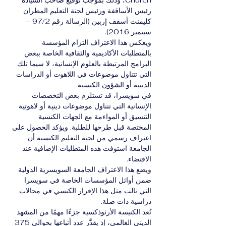
Church، وذلك بموجب توقيع صاحب السيادة 
رئيس الأساقفة ورئيس لجنة التعليم المطران 
كليمنت أسقف إربين (الرسالة رقم 97/2 – 
سبتمبر 2016).
ويعكس هذا الاعتراف التزام المؤسسة 
بالمتطلبات الأكاديمية والثقافية الخاصة ببعض 
البرامج المرتبطة بالعلوم الإنسانية، لا سيما تلك 
التي تتناول موضوعات في اللاهوت أو الدراسات 
الدينية أو الشؤون الكنسية.
في سويسرا، قد تستلزم بعض التخصصات 
الإنسانية التي تتناول موضوعات دينية أو لاهوتية 
التنسيق أو المواءمة مع الجهات الكنسية 
المختصة قبل طرحها للطلبة. ويؤكد الحصول على 
اعتراف رسمي من لجنة التعليم الكنسية أن 
الجامعة استوفت هذه المتطلبات الإضافية عند 
الاقتضاء.
ويضع هذا الاعتراف الجامعة السويسرية الدولية 
ضمن أوائل المؤسسات الخاصة في سويسرا 
التي نالت مثل هذا الإقرار الكنسي في مجالات 
دراسية ذات صلة.
تُعد الكنيسة الأرثوذكسية جزءًا مهمًا من المشهد 
الديني العالمي، إذ يقدَّر عدد أتباعها بحوالي 375 