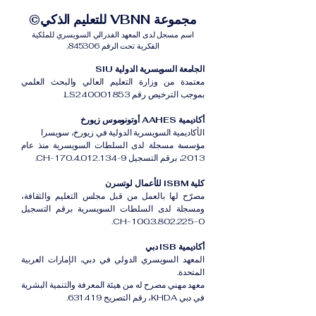
مجموعة VBNN للتعليم الذكي©
اسم مسجل لدى المعهد الفدرالي السويسري للملكية
الفكرية تحت الرقم 845306.
الجامعة السويسرية الدولية SIU
معتمدة من وزارة التعليم العالي والبحث العلمي
بموجب الترخيص رقم LS240001853.
أكاديمية AAHES أوتونوموس زيورخ
الأكاديمية السويسرية الدولية في زيورخ، سويسرا
مؤسسة مسجلة لدى السلطات السويسرية منذ عام
2013، برقم التسجيل CH-170.4.012.134-9.
كلية ISBM للأعمال لوتسرن
مصرّح لها بالعمل من قبل مجلس التعليم والثقافة،
ومسجلة لدى السلطات السويسرية برقم التسجيل
CH-100.3.802.225-0.
أكاديمية ISB دبي
المعهد السويسري الدولي في دبي، الإمارات العربية
المتحدة.
معهد مهني مصرح له من هيئة المعرفة والتنمية البشرية
في دبي KHDA، رقم التصريح 631419.