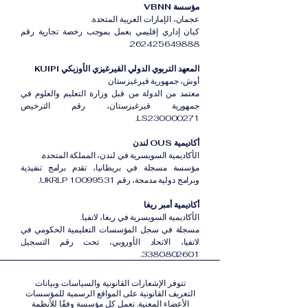
مؤسسة VBNN
عجمان، الإمارات العربية المتحدة.
كيان إداري إقليمي يعمل بموجب رخصة تجارية رقم
262425649888.
المعهد التربوي الدولي القيرغيزي الأوزبكي KUIPI
أوش، جمهورية قيرغيزستان
معتمد من الدولة من قبل وزارة التعليم والعلوم في
جمهورية قيرغيزستان، رقم الترخيص
LS230000271.
أكاديمية OUS لندن
الأكاديمية السويسرية في لندن، المملكة المتحدة.
مؤسسة مسجلة في بريطانيا، تقدم برامج تنفيذية
وبرامج دولية مدمجة، رقم UKRLP 10099531.
أكاديمية أمبر ريغا
الأكاديمية السويسرية في ريغا، لاتفيا.
مسجلة في سجل المؤسسات التعليمية الحكومي في
لاتفيا، الاتحاد الأوروبي، تحت رقم التسجيل
3380802601.
تتوفر الإشعارات القانونية والسياسات وبيانات
التعريف القانونية على المواقع الرسمية للمؤسسات
الأعضاء المعنية. تعمل كل مؤسسة وفقًا للأنظمة