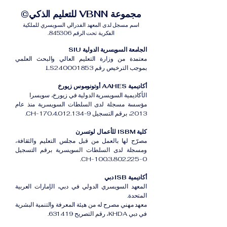
مجموعة VBNN للتعليم الذكي©
اسم مسجل لدى المعهد الفدرالي السويسري للملكية
الفكرية تحت الرقم 845306.
الجامعة السويسرية الدولية SIU
معتمدة من وزارة التعليم العالي والبحث العلمي
بموجب الترخيص رقم LS240001853.
أكاديمية AAHES أوتونوموس زيورخ
الأكاديمية السويسرية الدولية في زيورخ، سويسرا
مؤسسة مسجلة لدى السلطات السويسرية منذ عام
2013، برقم التسجيل CH-170.4.012.134-9.
كلية ISBM للأعمال لوتسرن
مصرّح لها بالعمل من قبل مجلس التعليم والثقافة،
ومسجلة لدى السلطات السويسرية برقم التسجيل
CH-100.3.802.225-0.
أكاديمية ISB دبي
المعهد السويسري الدولي في دبي، الإمارات العربية
المتحدة.
معهد مهني مصرح له من هيئة المعرفة والتنمية البشرية
في دبي KHDA، رقم التصريح 631419.