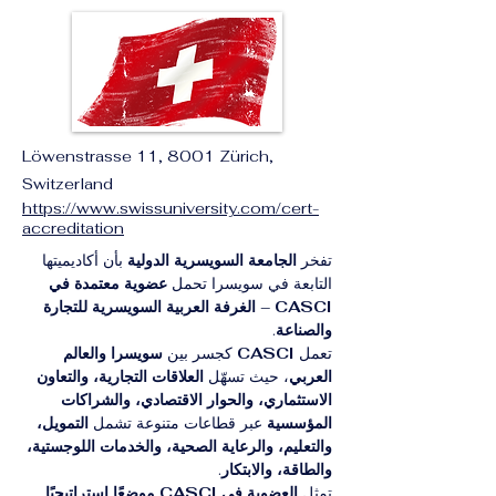
Löwenstrasse 11, 8001 Zürich,
Switzerland
https://www.swissuniversity.com/cert-
accreditation
تفخر 
الجامعة السويسرية الدولية
 بأن أكاديميتها 
التابعة في سويسرا تحمل 
عضوية معتمدة في 
CASCI – الغرفة العربية السويسرية للتجارة 
والصناعة
.
تعمل 
CASCI
 كجسر بين 
سويسرا والعالم 
العربي
، حيث تسهّل 
العلاقات التجارية، والتعاون 
الاستثماري، والحوار الاقتصادي، والشراكات 
المؤسسية
 عبر قطاعات متنوعة تشمل 
التمويل، 
والتعليم، والرعاية الصحية، والخدمات اللوجستية، 
والطاقة، والابتكار
.
تمثل 
العضوية في CASCI
موضعًا استراتيجيًا 