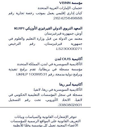
مؤسسة VBNN
عجمان، الإمارات العربية المتحدة.
كيان إداري إقليمي يعمل بموجب رخصة تجارية رقم
262425649888.
المعهد التربوي الدولي القيرغيزي الأوزبكي KUIPI
أوش، جمهورية قيرغيزستان
معتمد من الدولة من قبل وزارة التعليم والعلوم في
جمهورية قيرغيزستان، رقم الترخيص
LS230000271.
أكاديمية OUS لندن
الأكاديمية السويسرية في لندن، المملكة المتحدة.
مؤسسة مسجلة في بريطانيا، تقدم برامج تنفيذية
وبرامج دولية مدمجة، رقم UKRLP 10099531.
أكاديمية أمبر ريغا
الأكاديمية السويسرية في ريغا، لاتفيا.
مسجلة في سجل المؤسسات التعليمية الحكومي في
لاتفيا، الاتحاد الأوروبي، تحت رقم التسجيل
3380802601.
تتوفر الإشعارات القانونية والسياسات وبيانات
التعريف القانونية على المواقع الرسمية للمؤسسات
الأعضاء المعنية. تعمل كل مؤسسة وفقًا للأنظمة