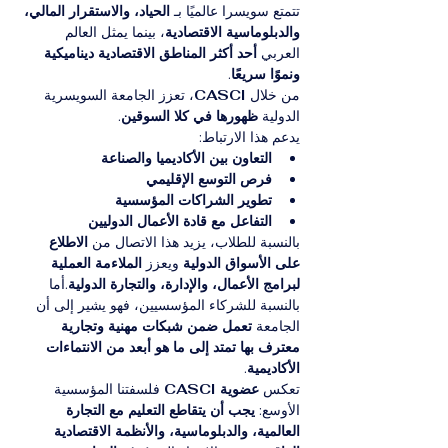
تتمتع سويسرا عالميًا بـ 
الحياد، والاستقرار المالي، 
والدبلوماسية الاقتصادية
، بينما يمثل العالم 
العربي 
أحد أكثر المناطق الاقتصادية ديناميكية 
ونموًا سريعًا
.
من خلال 
CASCI
، تعزز الجامعة السويسرية 
الدولية 
ظهورها في كلا السوقين
.
يدعم هذا الارتباط:
التعاون بين الأكاديميا والصناعة
فرص التوسع الإقليمي
تطوير الشراكات المؤسسية
التفاعل مع قادة الأعمال الدوليين
بالنسبة للطلاب، يزيد هذا الاتصال من 
الاطلاع 
على الأسواق الدولية
 ويعزز 
الملاءمة العملية 
لبرامج الأعمال، والإدارة، والتجارة الدولية
.أما 
بالنسبة للشركاء المؤسسيين، فهو يشير إلى أن 
الجامعة 
تعمل ضمن شبكات مهنية وتجارية 
معترف بها تمتد إلى ما هو أبعد من الانتماءات 
الأكاديمية
.
تعكس 
عضوية CASCI
 فلسفتنا المؤسسية 
الأوسع: 
يجب أن يتقاطع التعليم مع التجارة 
العالمية، والدبلوماسية، والأنظمة الاقتصادية 