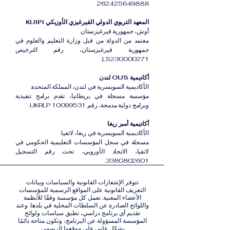
262425649888.
المعهد التربوي الدولي القيرغيزي الأوزبكي KUIPI
أوش، جمهورية قيرغيزستان
معتمد من الدولة من قبل وزارة التعليم والعلوم في
جمهورية قيرغيزستان، رقم الترخيص
LS230000271.
أكاديمية OUS لندن
الأكاديمية السويسرية في لندن، المملكة المتحدة.
مؤسسة مسجلة في بريطانيا، تقدم برامج تنفيذية
وبرامج دولية مدمجة، رقم UKRLP 10099531.
أكاديمية أمبر ريغا
الأكاديمية السويسرية في ريغا، لاتفيا.
مسجلة في سجل المؤسسات التعليمية الحكومي في
لاتفيا، الاتحاد الأوروبي، تحت رقم التسجيل
3380802601.
تتوفر الإشعارات القانونية والسياسات وبيانات
التعريف القانونية على المواقع الرسمية للمؤسسات
الأعضاء المعنية. تعمل كل مؤسسة وفقًا للأنظمة
واللوائح الصادرة عن السلطات المحلية في بلدها. وعند
تقديم أي برنامج دراسي، تطبق سياسات ولوائح
المؤسسة المسؤولة عن البرنامج، وتكون متاحة دائمًا
بشكل علني على موقعها الرسمي.