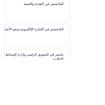
الماجستير في التغذية والحمية
الماجستير في التجارة الإلكترونية ونمو الأعمال
ماستر في التسويق الرقمي وإدارة الوسائط
الإعلانية
1
/
41
البكالوريوس التنفيذي في إدارة العلامات
التجارية المرموقة والاتصال