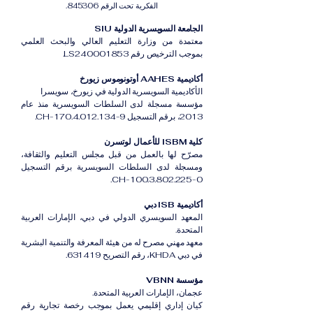
الفكرية تحت الرقم 845306.
الجامعة السويسرية الدولية SIU
معتمدة من وزارة التعليم العالي والبحث العلمي
بموجب الترخيص رقم LS240001853.
أكاديمية AAHES أوتونوموس زيورخ
الأكاديمية السويسرية الدولية في زيورخ، سويسرا
مؤسسة مسجلة لدى السلطات السويسرية منذ عام
2013، برقم التسجيل CH-170.4.012.134-9.
كلية ISBM للأعمال لوتسرن
مصرّح لها بالعمل من قبل مجلس التعليم والثقافة،
ومسجلة لدى السلطات السويسرية برقم التسجيل
CH-100.3.802.225-0.
أكاديمية ISB دبي
المعهد السويسري الدولي في دبي، الإمارات العربية
المتحدة.
معهد مهني مصرح له من هيئة المعرفة والتنمية البشرية
في دبي KHDA، رقم التصريح 631419.
مؤسسة VBNN
عجمان، الإمارات العربية المتحدة.
كيان إداري إقليمي يعمل بموجب رخصة تجارية رقم