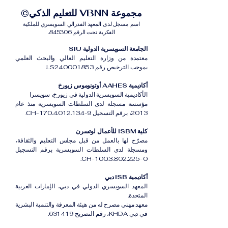
مجموعة VBNN للتعليم الذكي©
اسم مسجل لدى المعهد الفدرالي السويسري للملكية
الفكرية تحت الرقم 845306.
الجامعة السويسرية الدولية SIU
معتمدة من وزارة التعليم العالي والبحث العلمي
بموجب الترخيص رقم LS240001853.
أكاديمية AAHES أوتونوموس زيورخ
الأكاديمية السويسرية الدولية في زيورخ، سويسرا
مؤسسة مسجلة لدى السلطات السويسرية منذ عام
2013، برقم التسجيل CH-170.4.012.134-9.
كلية ISBM للأعمال لوتسرن
مصرّح لها بالعمل من قبل مجلس التعليم والثقافة،
ومسجلة لدى السلطات السويسرية برقم التسجيل
CH-100.3.802.225-0.
أكاديمية ISB دبي
المعهد السويسري الدولي في دبي، الإمارات العربية
المتحدة.
معهد مهني مصرح له من هيئة المعرفة والتنمية البشرية
في دبي KHDA، رقم التصريح 631419.