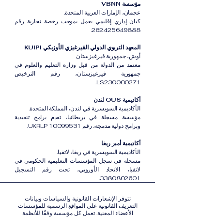
مؤسسة VBNN
عجمان، الإمارات العربية المتحدة.
كيان إداري إقليمي يعمل بموجب رخصة تجارية رقم
262425649888.
المعهد التربوي الدولي القيرغيزي الأوزبكي KUIPI
أوش، جمهورية قيرغيزستان
معتمد من الدولة من قبل وزارة التعليم والعلوم في
جمهورية قيرغيزستان، رقم الترخيص
LS230000271.
أكاديمية OUS لندن
الأكاديمية السويسرية في لندن، المملكة المتحدة.
مؤسسة مسجلة في بريطانيا، تقدم برامج تنفيذية
وبرامج دولية مدمجة، رقم UKRLP 10099531.
أكاديمية أمبر ريغا
الأكاديمية السويسرية في ريغا، لاتفيا.
مسجلة في سجل المؤسسات التعليمية الحكومي في
لاتفيا، الاتحاد الأوروبي، تحت رقم التسجيل
3380802601.
تتوفر الإشعارات القانونية والسياسات وبيانات
التعريف القانونية على المواقع الرسمية للمؤسسات
الأعضاء المعنية. تعمل كل مؤسسة وفقًا للأنظمة