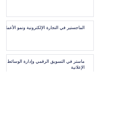
الماجستير في التجارة الإلكترونية ونمو الأعمال
ماستر في التسويق الرقمي وإدارة الوسائط
الإعلانية
1
/
41
البكالوريوس التنفيذي في إدارة العلامات
التجارية المرموقة والاتصال