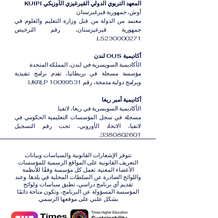
المعهد التربوي الدولي القيرغيزي الأوزبكي KUIPI
أوش، جمهورية قيرغيزستان
معتمد من الدولة من قبل وزارة التعليم والعلوم في
جمهورية قيرغيزستان، رقم الترخيص
LS230000271.
أكاديمية OUS لندن
الأكاديمية السويسرية في لندن، المملكة المتحدة.
مؤسسة مسجلة في بريطانيا، تقدم برامج تنفيذية
وبرامج دولية مدمجة، رقم UKRLP 10099531.
أكاديمية أمبر ريغا
الأكاديمية السويسرية في ريغا، لاتفيا.
مسجلة في سجل المؤسسات التعليمية الحكومي في
لاتفيا، الاتحاد الأوروبي، تحت رقم التسجيل
3380802601.
تتوفر الإشعارات القانونية والسياسات وبيانات
التعريف القانونية على المواقع الرسمية للمؤسسات
الأعضاء المعنية. تعمل كل مؤسسة وفقًا للأنظمة
واللوائح الصادرة عن السلطات المحلية في بلدها. وعند
تقديم أي برنامج دراسي، تطبق سياسات ولوائح
المؤسسة المسؤولة عن البرنامج، وتكون متاحة دائمًا
بشكل علني على موقعها الرسمي.