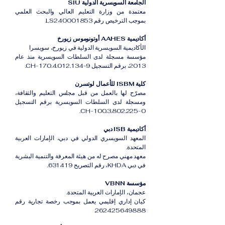
الجامعة السويسرية الدولية SIU
معتمدة من وزارة التعليم العالي والبحث العلمي
بموجب الترخيص رقم LS240001853.
أكاديمية AAHES أوتونوموس زيورخ
الأكاديمية السويسرية الدولية في زيورخ، سويسرا
مؤسسة مسجلة لدى السلطات السويسرية منذ عام
2013، برقم التسجيل CH-170.4.012.134-9.
كلية ISBM للأعمال لوتسرن
مصرّح لها بالعمل من قبل مجلس التعليم والثقافة،
ومسجلة لدى السلطات السويسرية برقم التسجيل
CH-100.3.802.225-0.
أكاديمية ISB دبي
المعهد السويسري الدولي في دبي، الإمارات العربية
المتحدة.
معهد مهني مصرح له من هيئة المعرفة والتنمية البشرية
في دبي KHDA، رقم التصريح 631419.
مؤسسة VBNN
عجمان، الإمارات العربية المتحدة.
كيان إداري إقليمي يعمل بموجب رخصة تجارية رقم
262425649888.