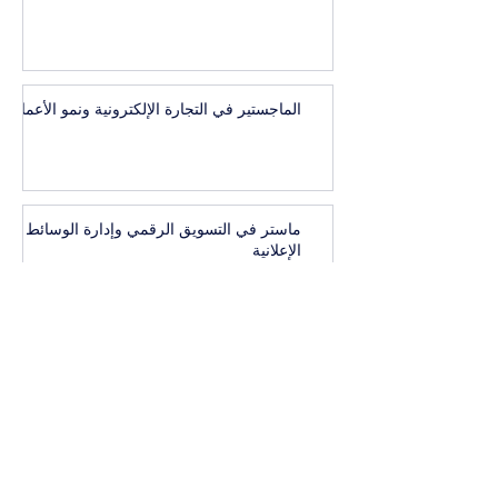
الماجستير في التجارة الإلكترونية ونمو الأعمال
ماستر في التسويق الرقمي وإدارة الوسائط
الإعلانية
1
/
41
البكالوريوس التنفيذي في إدارة العلامات
التجارية المرموقة والاتصال