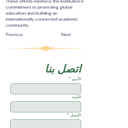
These efforts reinforce the institution’s 
commitment to promoting global 
education and building an 
internationally connected academic 
community.
Previous
Next
اتصل بنا
الأسم
*
الكنية
الإيميل
*