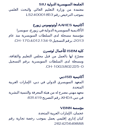
الجامعة السويسرية الدولية SIU
معتمدة من وزارة التعليم العالي والبحث العلمي
بموجب الترخيص رقم LS240001853.
أكاديمية AAHES أوتونوموس زيورخ
الأكاديمية السويسرية الدولية في زيورخ، سويسرا
مؤسسة مسجلة لدى السلطات السويسرية منذ عام
2013، برقم التسجيل CH-170.4.012.134-9.
كلية ISBM للأعمال لوتسرن
مصرّح لها بالعمل من قبل مجلس التعليم والثقافة،
ومسجلة لدى السلطات السويسرية برقم التسجيل
CH-100.3.802.225-0.
أكاديمية ISB دبي
المعهد السويسري الدولي في دبي، الإمارات العربية
المتحدة.
معهد مهني مصرح له من هيئة المعرفة والتنمية البشرية
في دبي KHDA، رقم التصريح 631419.
مؤسسة VBNN
عجمان، الإمارات العربية المتحدة.
كيان إداري إقليمي يعمل بموجب رخصة تجارية رقم
262425649888.