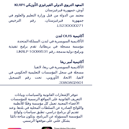
المعهد التربوي الدولي القيرغيزي الأوزبكي KUIPI
أوش، جمهورية قيرغيزستان
معتمد من الدولة من قبل وزارة التعليم والعلوم في
جمهورية قيرغيزستان، رقم الترخيص
LS230000271.
أكاديمية OUS لندن
الأكاديمية السويسرية في لندن، المملكة المتحدة.
مؤسسة مسجلة في بريطانيا، تقدم برامج تنفيذية
وبرامج دولية مدمجة، رقم UKRLP 10099531.
أكاديمية أمبر ريغا
الأكاديمية السويسرية في ريغا، لاتفيا.
مسجلة في سجل المؤسسات التعليمية الحكومي في
لاتفيا، الاتحاد الأوروبي، تحت رقم التسجيل
3380802601.
تتوفر الإشعارات القانونية والسياسات وبيانات
التعريف القانونية على المواقع الرسمية للمؤسسات
الأعضاء المعنية. تعمل كل مؤسسة وفقًا للأنظمة
واللوائح الصادرة عن السلطات المحلية في بلدها. وعند
تقديم أي برنامج دراسي، تطبق سياسات ولوائح
المؤسسة المسؤولة عن البرنامج، وتكون متاحة دائمًا
بشكل علني على موقعها الرسمي.