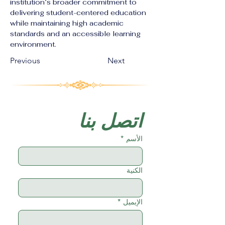
institution’s broader commitment to 
delivering student-centered education 
while maintaining high academic 
standards and an accessible learning 
environment.
Previous
Next
اتصل بنا
الأسم
*
الكنية
الإيميل
*