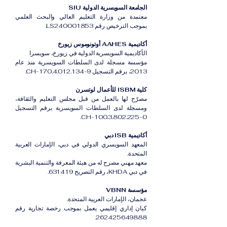
الجامعة السويسرية الدولية SIU
معتمدة من وزارة التعليم العالي والبحث العلمي
بموجب الترخيص رقم LS240001853.
أكاديمية AAHES أوتونوموس زيورخ
الأكاديمية السويسرية الدولية في زيورخ، سويسرا
مؤسسة مسجلة لدى السلطات السويسرية منذ عام
2013، برقم التسجيل CH-170.4.012.134-9.
كلية ISBM للأعمال لوتسرن
مصرّح لها بالعمل من قبل مجلس التعليم والثقافة،
ومسجلة لدى السلطات السويسرية برقم التسجيل
CH-100.3.802.225-0.
أكاديمية ISB دبي
المعهد السويسري الدولي في دبي، الإمارات العربية
المتحدة.
معهد مهني مصرح له من هيئة المعرفة والتنمية البشرية
في دبي KHDA، رقم التصريح 631419.
مؤسسة VBNN
عجمان، الإمارات العربية المتحدة.
كيان إداري إقليمي يعمل بموجب رخصة تجارية رقم
262425649888.