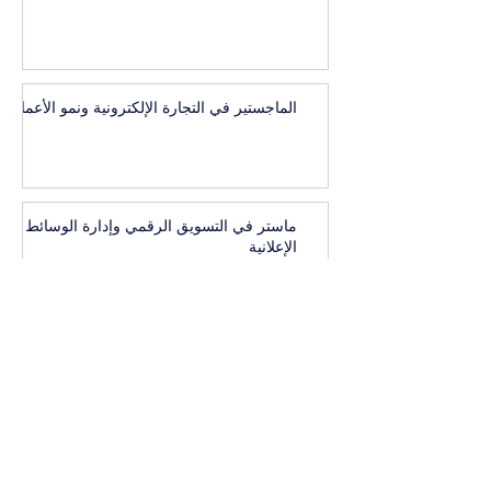
الماجستير في التجارة الإلكترونية ونمو الأعمال
ماستر في التسويق الرقمي وإدارة الوسائط
الإعلانية
1
/
41
البكالوريوس التنفيذي في إدارة العلامات
التجارية المرموقة والاتصال