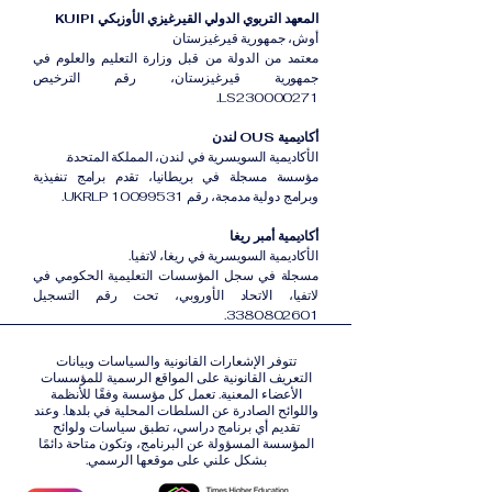
المعهد التربوي الدولي القيرغيزي الأوزبكي KUIPI
أوش، جمهورية قيرغيزستان
معتمد من الدولة من قبل وزارة التعليم والعلوم في
جمهورية قيرغيزستان، رقم الترخيص
LS230000271.
أكاديمية OUS لندن
الأكاديمية السويسرية في لندن، المملكة المتحدة.
مؤسسة مسجلة في بريطانيا، تقدم برامج تنفيذية
وبرامج دولية مدمجة، رقم UKRLP 10099531.
أكاديمية أمبر ريغا
الأكاديمية السويسرية في ريغا، لاتفيا.
مسجلة في سجل المؤسسات التعليمية الحكومي في
لاتفيا، الاتحاد الأوروبي، تحت رقم التسجيل
3380802601.
تتوفر الإشعارات القانونية والسياسات وبيانات
التعريف القانونية على المواقع الرسمية للمؤسسات
الأعضاء المعنية. تعمل كل مؤسسة وفقًا للأنظمة
واللوائح الصادرة عن السلطات المحلية في بلدها. وعند
تقديم أي برنامج دراسي، تطبق سياسات ولوائح
المؤسسة المسؤولة عن البرنامج، وتكون متاحة دائمًا
بشكل علني على موقعها الرسمي.