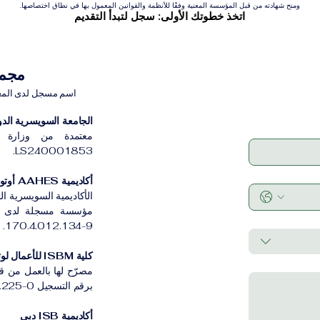
ومنح شهادته من قبل المؤسسة المعنية وفقًا للأنظمة والقوانين المعمول بها في نطاق اختصاصها.
اتخذ خطوتك الأولى: سجل لتبدأ التقديم
مجموعة VBNN 
اسم مسجل لدى المعهد ا
الجامعة السويسرية الدولية
معتمدة من وزارة ا
LS240001853.
أكاديمية AAHES أوتونوموس زيورخ
الأكاديمية السويسرية ا
170.4.012.134-9.
كلية ISBM للأعمال لوتسرن
مصرّح لها بالعمل من ق
برقم التسجيل CH-100.3.802.225-0.
أكاديمية ISB دبي