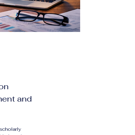
ion
ment and
scholarly 