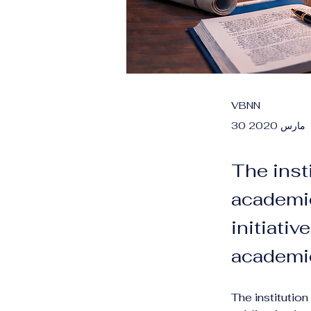
VBNN
30 مارس 2020
The inst
academic
initiati
academic
The institutio