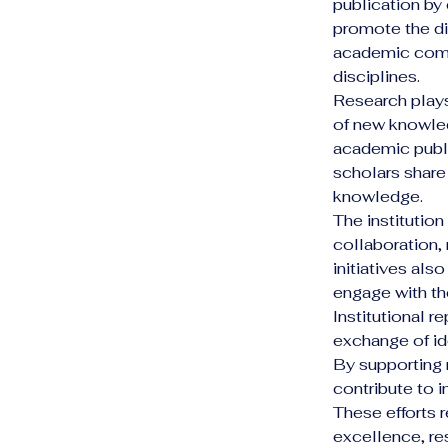
publication by 
promote the di
academic commu
disciplines.
Research plays
of new knowled
academic publis
scholars share 
knowledge.
The institutio
collaboration, 
initiatives als
engage with t
Institutional r
exchange of id
By supporting 
contribute to 
These efforts 
excellence, re