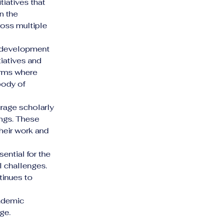
iatives that 
n the 
oss multiple 
e development 
iatives and 
orms where 
body of 
rage scholarly 
ings. These 
heir work and 
ential for the 
 challenges. 
tinues to 
cademic 
ge.