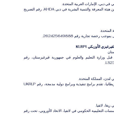
 في دبي، الإمارات العربية المتحدة.
معهد مهني مصرح له من هيئة المعرفة والتنمية البشرية في دبي KHDA، رقم التصريح
 المتحدة.
ب رخصة تجارية رقم 262425649888.
رغيزي الأوزبكي KUIPI
تان
بل وزارة التعليم والعلوم في جمهورية قيرغيزستان، رقم
 لندن، المملكة المتحدة.
مؤسسة مسجلة في بريطانيا، تقدم برامج تنفيذية وبرامج دولية مدمجة، رقم UKRLP
ريغا، لاتفيا.
 التعليمية الحكومي في لاتفيا، الاتحاد الأوروبي، تحت رقم