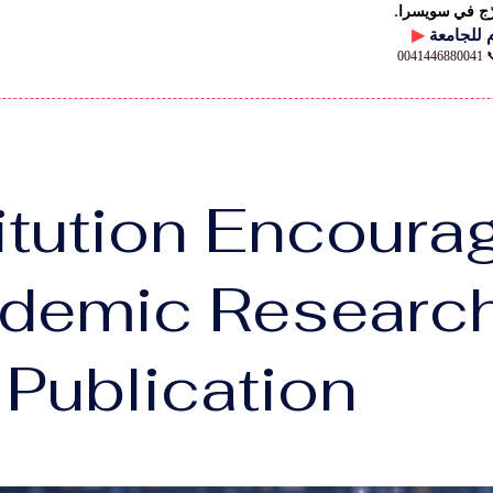
رّج في سويسرا.
▶
00
titution Encoura
demic Researc
 Publication