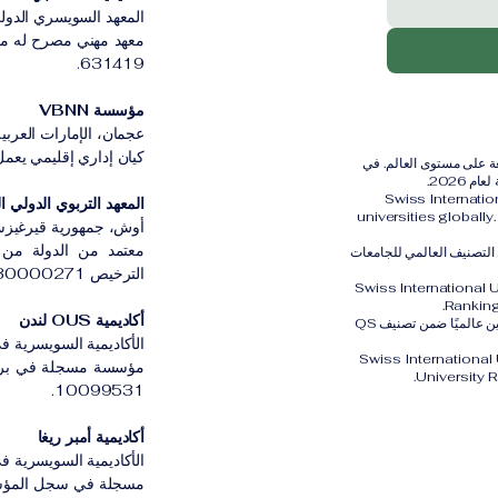
المعهد السويسري الدولي
631419.
مؤسسة VBNN
عجمان، الإمارات العربية
كيان إداري إقليمي يعمل بموج
رية الدولية (SIU) مُصنفة ضمن أفضل 401–600 جامعة على مستوى العالم. في
Swiss Internati
المعهد التربوي الدولي القي
universities globall
أوش، جمهورية قيرغيزس
معتمد من الدولة من ق
الثالث عالميًا ضمن التصنيف العالمي للجامعات
الترخيص LS230000271.
Swiss International 
Ranking
أكاديمية OUS لندن
كما تم تصنيف الجامعة السويسرية الدولية SIU في المركز الثاني والعشرين عالميًا ضمن تصنيف QS
الأكاديمية السويسرية في
Swiss International
University 
10099531.
أكاديمية أمبر ريغا
الأكاديمية السويسرية في 
مسجلة في سجل المؤسسات