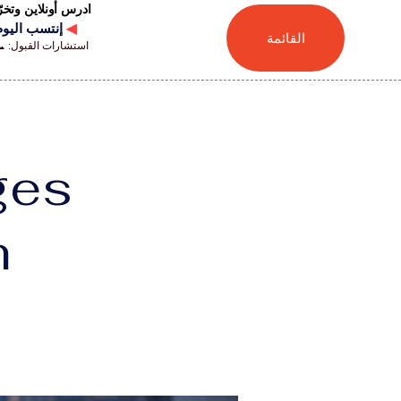
ادرس أونلاين وتخ
◀
إنتسب اليوم للجامعة
القائمة
استشارات القبول: 📞 41446880041
ges
h