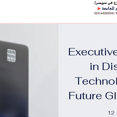
رّج في سويسرا.
▶
00
Executive
in Di
Technol
Future G
12 خطوة
12