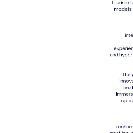
tourism e
models t
int
experien
and hyper
The 
innova
next
immersi
opera
technol