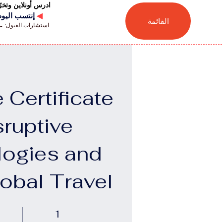
ادرس أونلاين وتخ
◀
إنتسب اليوم للجامعة
القائمة
استشارات القبول: 📞 41446880041
 Certificate
sruptive
ogies and
lobal Travel
1 أسبوع
1