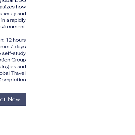
 global ESG
hasizes how
iciency and
 in a rapidly
nvironment.
n: 12 hours
me: 7 days
 self-study
ation Group
nologies and
obal Travel
f Completion
oll Now