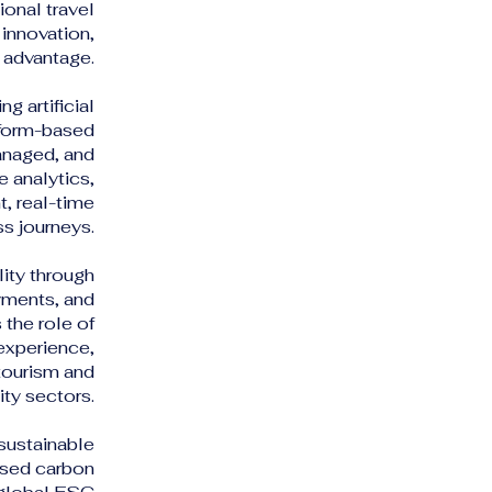
ional travel
innovation,
e advantage.
g artificial
atform-based
anaged, and
e analytics,
, real-time
ss journeys.
ity through
ayments, and
 the role of
experience,
tourism and
ity sectors.
 sustainable
ased carbon