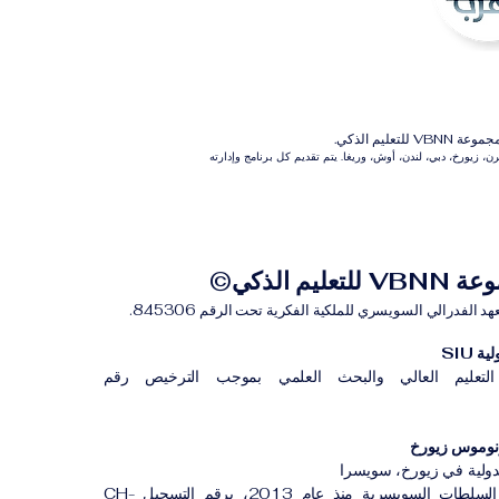
م الذكي.
 زيورخ، دبي، لندن، أوش، وريغا. يتم تقديم كل برنامج وإدارته
للتعليم الذكي©
لفدرالي السويسري للملكية الفكرية تحت الرقم 845306.
 SIU
لتعليم العالي والبحث العلمي بموجب الترخيص رقم
لدولية في زيورخ، سويسرا
مؤسسة مسجلة لدى السلطات السويسرية منذ عام 2013، برقم التسجيل CH-