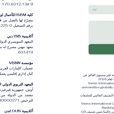
170.4.012.134-9.
كلية ISBM للأعمال لوتسرن
مصرّح لها بالعمل من ق
برقم التسجيل CH-100.3.802.225-0.
أكاديمية ISB دبي
المعهد السويسري الدولي
631419.
مؤسسة VBNN
عجمان، الإمارات العربية
كيان إداري إقليمي يعمل بموج
رية الدولية (SIU) مُصنفة ضمن أفضل 401–600 جامعة على مستوى العالم. في
Swiss Internati
المعهد التربوي الدولي القي
universities globall
أوش، جمهورية قيرغيزس
معتمد من الدولة من ق
الثالث عالميًا ضمن التصنيف العالمي للجامعات
الترخيص LS230000271.
Swiss International 
Ranking
أكاديمية OUS لندن
كما تم تصنيف الجامعة السويسرية الدولية SIU في المركز الثاني والعشرين عالميًا ضمن تصنيف QS