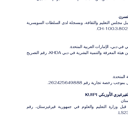
بل مجلس التعليم والثقافة، ومسجلة لدى السلطات السويسرية
 في دبي، الإمارات العربية المتحدة.
معهد مهني مصرح له من هيئة المعرفة والتنمية البشرية في دبي KHDA، رقم التصريح
 المتحدة.
ب رخصة تجارية رقم 262425649888.
رغيزي الأوزبكي KUIPI
تان
بل وزارة التعليم والعلوم في جمهورية قيرغيزستان، رقم