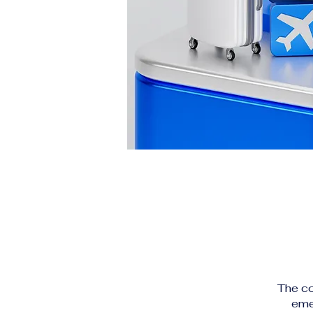
The co
eme