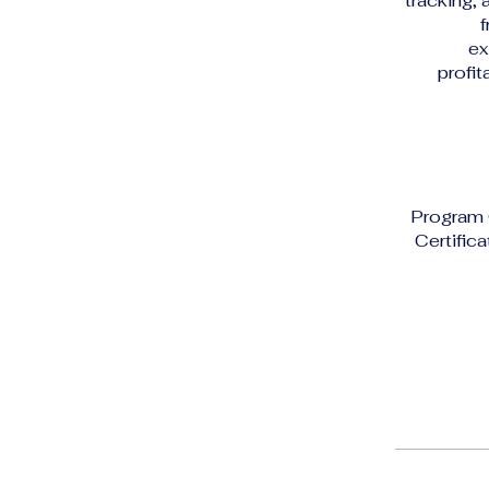
tracking,
ex
profit
Program 
Certifica