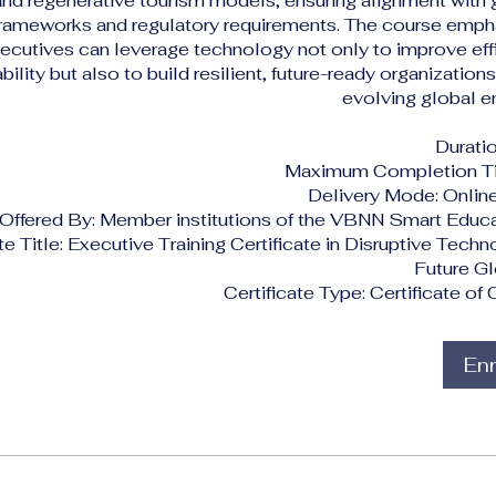
 and regenerative tourism models, ensuring alignment with
frameworks and regulatory requirements. The course emp
ecutives can leverage technology not only to improve eff
ability but also to build resilient, future-ready organizations
evolving global e
Duratio
Maximum Completion Ti
Delivery Mode: Online
Offered By: Member institutions of the VBNN Smart Educ
te Title: Executive Training Certificate in Disruptive Tech
Future Gl
Certificate Type: Certificate o
Enr