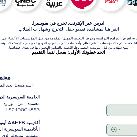
ادرس عبر الإنترنت. تخرج في سويسرا.
انقر هنا لمشاهدة فيديو حفل التخرج وشهادات الطلاب.
عرض البرامج الدراسية وفرص التعليم المهني المقدمة من قبل المؤسسات الأعضاء في مجموعة VBNN للتعلي
بكة، بما في ذلك مؤسسات التعليم العالي وأكاديميات التدريب المهني الموجودة في مدن مثل بيشكيك، لوتسرن،
ومنح شهادته من قبل المؤسسة المعنية وفقًا للأنظمة والقوانين المعمول بها في نطاق اختصاصها.
اتخذ خطوتك الأولى: سجل لتبدأ التقديم
مجموعة VBNN 
اسم مسجل لدى المعهد ا
الجامعة السويسرية الدولية
معتمدة من وزارة ا
LS240001853.
أكاديمية AAHES أوتونوموس زيورخ
الأكاديمية السويسرية ا