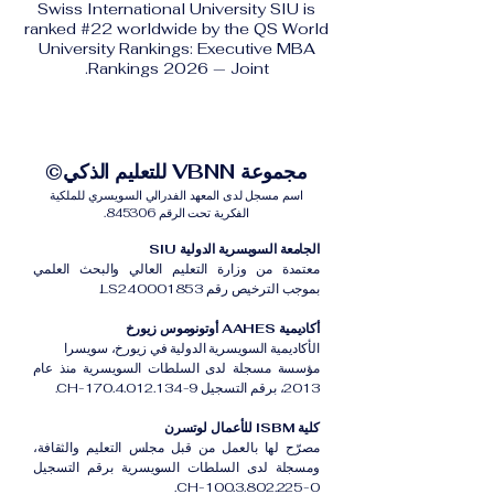
Swiss International University SIU is
ranked #22 worldwide by the QS World
University Rankings: Executive MBA
Rankings 2026 — Joint.
مجموعة VBNN للتعليم الذكي©
اسم مسجل لدى المعهد الفدرالي السويسري للملكية
الفكرية تحت الرقم 845306.
الجامعة السويسرية الدولية SIU
معتمدة من وزارة التعليم العالي والبحث العلمي
بموجب الترخيص رقم LS240001853.
أكاديمية AAHES أوتونوموس زيورخ
الأكاديمية السويسرية الدولية في زيورخ، سويسرا
مؤسسة مسجلة لدى السلطات السويسرية منذ عام
2013، برقم التسجيل CH-170.4.012.134-9.
كلية ISBM للأعمال لوتسرن
مصرّح لها بالعمل من قبل مجلس التعليم والثقافة،
ومسجلة لدى السلطات السويسرية برقم التسجيل
CH-100.3.802.225-0.