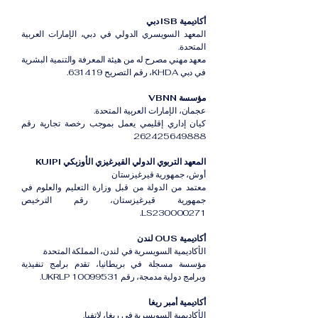
أكاديمية ISB دبي
المعهد السويسري الدولي في دبي، الإمارات العربية
المتحدة.
معهد مهني مصرح له من هيئة المعرفة والتنمية البشرية
في دبي KHDA، رقم التصريح 631419.
مؤسسة VBNN
عجمان، الإمارات العربية المتحدة.
كيان إداري إقليمي يعمل بموجب رخصة تجارية رقم
262425649888.
المعهد التربوي الدولي القيرغيزي الأوزبكي KUIPI
أوش، جمهورية قيرغيزستان
معتمد من الدولة من قبل وزارة التعليم والعلوم في
جمهورية قيرغيزستان، رقم الترخيص
LS230000271.
أكاديمية OUS لندن
الأكاديمية السويسرية في لندن، المملكة المتحدة.
مؤسسة مسجلة في بريطانيا، تقدم برامج تنفيذية
وبرامج دولية مدمجة، رقم UKRLP 10099531.
أكاديمية أمبر ريغا
الأكاديمية السويسرية في ريغا، لاتفيا.