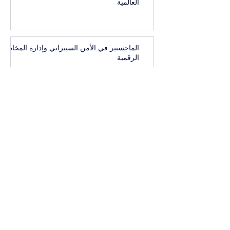
العالمية
الماجستير في الأمن السيبراني وإدارة المخاطر
الرقمية
الماجستير في التغذية والحمية
الماجستير في التجارة الإلكترونية ونمو الأعمال
ماستر في التسويق الرقمي وإدارة الوسائط
الإعلانية