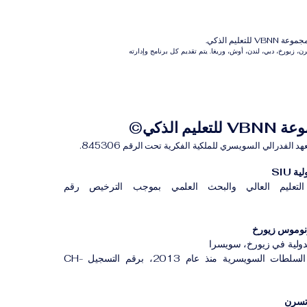
م الذكي.
 زيورخ، دبي، لندن، أوش، وريغا. يتم تقديم كل برنامج وإدارته
للتعليم الذكي©
لفدرالي السويسري للملكية الفكرية تحت الرقم 845306.
 SIU
لتعليم العالي والبحث العلمي بموجب الترخيص رقم
لدولية في زيورخ، سويسرا
مؤسسة مسجلة لدى السلطات السويسرية منذ عام 2013، برقم التسجيل CH-