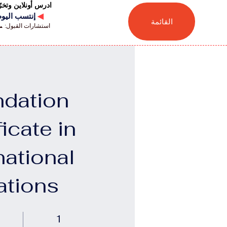
ادرس أونلاين وتخ
◀
إنتسب اليوم للجامعة
القائمة
استشارات القبول: 📞 41446880041
dation
ficate in
national
ations
1 أسبوع
1