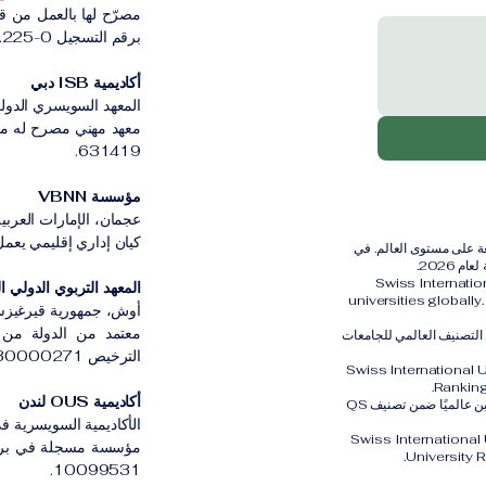
مصرّح لها بالعمل من ق
برقم التسجيل CH-100.3.802.225-0.
أكاديمية ISB دبي
المعهد السويسري الدولي
631419.
مؤسسة VBNN
عجمان، الإمارات العربية
كيان إداري إقليمي يعمل بموج
رية الدولية (SIU) مُصنفة ضمن أفضل 401–600 جامعة على مستوى العالم. في
Swiss Internati
المعهد التربوي الدولي القي
universities globall
أوش، جمهورية قيرغيزس
معتمد من الدولة من ق
الثالث عالميًا ضمن التصنيف العالمي للجامعات
الترخيص LS230000271.
Swiss International 
Ranking
أكاديمية OUS لندن
كما تم تصنيف الجامعة السويسرية الدولية SIU في المركز الثاني والعشرين عالميًا ضمن تصنيف QS
الأكاديمية السويسرية في
Swiss International
University 
10099531.