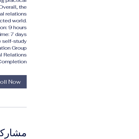
ng practical
Overall, the
al relations
ected world.
ion: 9 hours
me: 7 days
 self-study
ation Group
al Relations
f Completion
oll Now
مشاركة