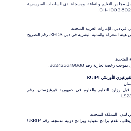
بل مجلس التعليم والثقافة، ومسجلة لدى السلطات السويسرية
 في دبي، الإمارات العربية المتحدة.
معهد مهني مصرح له من هيئة المعرفة والتنمية البشرية في دبي KHDA، رقم التصريح
 المتحدة.
ب رخصة تجارية رقم 262425649888.
رغيزي الأوزبكي KUIPI
تان
بل وزارة التعليم والعلوم في جمهورية قيرغيزستان، رقم
 لندن، المملكة المتحدة.
مؤسسة مسجلة في بريطانيا، تقدم برامج تنفيذية وبرامج دولية مدمجة، رقم UKRLP