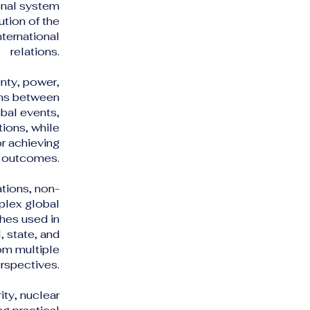
onal system
tion of the
nternational
relations.
nty, power,
ons between
bal events,
tions, while
or achieving
 outcomes.
ations, non-
plex global
hes used in
l, state, and
rom multiple
rspectives.
ity, nuclear