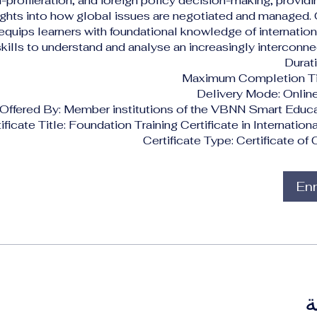
-proliferation, and foreign policy decision-making, providi
ights into how global issues are negotiated and managed. 
 equips learners with foundational knowledge of internation
skills to understand and analyse an increasingly interconn
Durat
Maximum Completion Ti
Delivery Mode: Online
Offered By: Member institutions of the VBNN Smart Educ
ificate Title: Foundation Training Certificate in Internation
Certificate Type: Certificate o
Enr