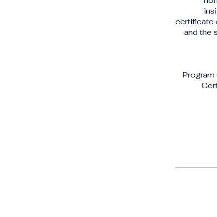
non
ins
certificate
and the 
Program 
Cert