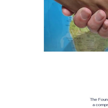
The Found
a compre