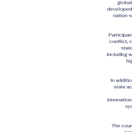
global
developed,
nation-s
Participan
conflict,
stat
including w
hi
In additi
state a
internation
sys
The cours