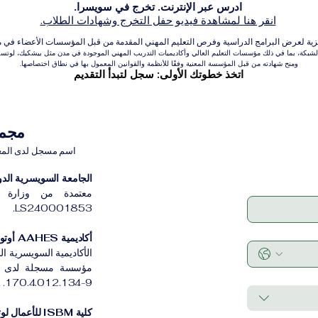
ادرس عبر الإنترنت. تخرج في سويسرا.
انقر هنا لمشاهدة فيديو حفل التخرج وشهادات الطلاب.
عرض البرامج الدراسية وفرص التعليم المهني المقدمة من قبل المؤسسات الأعضاء في مجموعة VBNN للتعلي
بكة، بما في ذلك مؤسسات التعليم العالي وأكاديميات التدريب المهني الموجودة في مدن مثل بيشكيك، لوتسرن،
ومنح شهادته من قبل المؤسسة المعنية وفقًا للأنظمة والقوانين المعمول بها في نطاق اختصاصها.
اتخذ خطوتك الأولى: سجل لتبدأ التقديم
مجموعة VBNN 
اسم مسجل لدى المعهد ا
الجامعة السويسرية الدولية
معتمدة من وزارة ا
LS240001853.
أكاديمية AAHES أوتونوموس زيورخ
الأكاديمية السويسرية ا
170.4.012.134-9.
كلية ISBM للأعمال لوتسرن