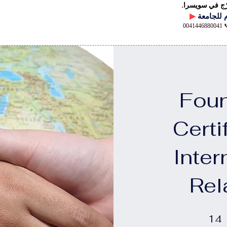
رّج في سويسرا.
▶
00
Foun
Certi
Inter
Rel
14 خطوة
14