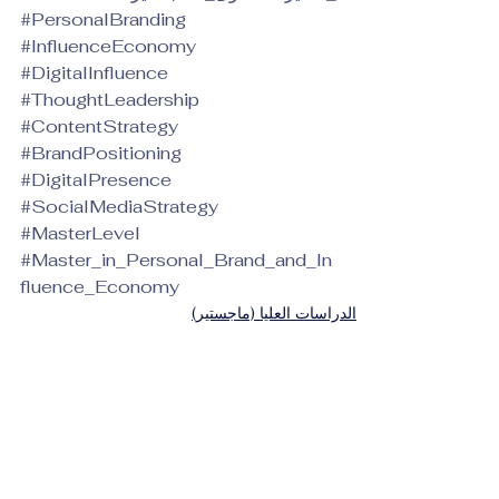
#PersonalBranding
#InfluenceEconomy
#DigitalInfluence
#ThoughtLeadership
#ContentStrategy
#BrandPositioning
#DigitalPresence
#SocialMediaStrategy
#MasterLevel
#Master_in_Personal_Brand_and_In
fluence_Economy
الدراسات العليا (ماجستير)