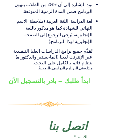
على الشهادة أو الدرجة
الإلكترونيقد يُطلب تقديم
نود الإشارة إلى أن 89٪ من الطلاب ينهون
الأكاديمية المناسبة للبرنامج،
مستندات إضافية حسب
البرنامج ضمن المدة الزمنية المتوقعة.
والتي تصدر عن المؤسسة
البرنامج والمؤسسة التعليمية
لغة الدراسة: اللغة العربية (ملاحظة: الاسم
التعليمية المسؤولة عن تقديم
المسؤولة عن تقديمه.
النهائي للشهادة كما هو مذكور باللغة
البرنامج ضمن شبكة VBNN
الإنجليزية، يُرجى الرجوع إلى الصفحة
Smart Education Group.
الإنجليزية لهذا البرنامج.)
تُقدَّم جميع برامج الدراسات العليا التنفيذية
عبر الإنترنت لدينا (الماجستير والدكتوراه)
بنظام قائم بالكامل على البحث.
ماذا يعني البرنامج الدراسي بالبحث؟
ابدأ طلبك – بادر بالتسجيل الآن
اتصل بنا
الأسم
*