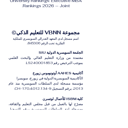
University Rankings: Executive MBA
Rankings 2026 — Joint.
مجموعة VBNN للتعليم الذكي©
اسم مسجل لدى المعهد الفدرالي السويسري للملكية
الفكرية تحت الرقم 845306.
الجامعة السويسرية الدولية SIU
معتمدة من وزارة التعليم العالي والبحث العلمي
بموجب الترخيص رقم LS240001853.
أكاديمية AAHES أوتونوموس زيورخ
الأكاديمية السويسرية الدولية في زيورخ، سويسرا
مؤسسة مسجلة لدى السلطات السويسرية منذ عام
2013، برقم التسجيل CH-170.4.012.134-9.
كلية ISBM للأعمال لوتسرن
مصرّح لها بالعمل من قبل مجلس التعليم والثقافة،
ومسجلة لدى السلطات السويسرية برقم التسجيل
CH-100.3.802.225-0.
أكاديمية ISB دبي