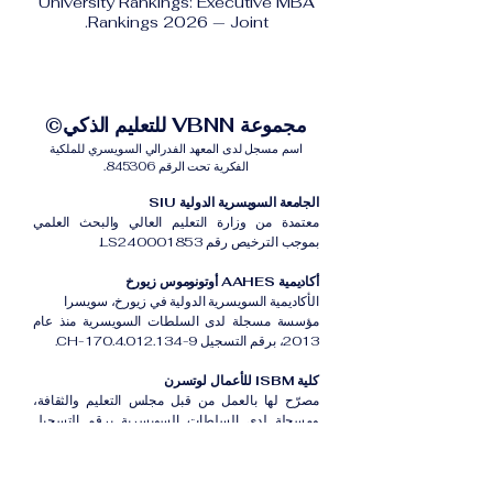
University Rankings: Executive MBA
Rankings 2026 — Joint.
مجموعة VBNN للتعليم الذكي©
اسم مسجل لدى المعهد الفدرالي السويسري للملكية
الفكرية تحت الرقم 845306.
الجامعة السويسرية الدولية SIU
معتمدة من وزارة التعليم العالي والبحث العلمي
بموجب الترخيص رقم LS240001853.
أكاديمية AAHES أوتونوموس زيورخ
الأكاديمية السويسرية الدولية في زيورخ، سويسرا
مؤسسة مسجلة لدى السلطات السويسرية منذ عام
2013، برقم التسجيل CH-170.4.012.134-9.
كلية ISBM للأعمال لوتسرن
مصرّح لها بالعمل من قبل مجلس التعليم والثقافة،
ومسجلة لدى السلطات السويسرية برقم التسجيل
CH-100.3.802.225-0.
أكاديمية ISB دبي