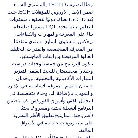
وفقًا لتصنيف ISCED والمستوى السابع 
ضمن الإطار الأوروبي للمؤهلات EQF. حيث 
يُعد ISCED نظامًا دوليًا لتصنيف مستويات 
التعليم، بينما يحدد EQF مستويات التعلم 
بناءً على المعرفة والمهارات والكفاءات. 
ويعكس المستوى السابع مستوى متقدمًا 
من المعرفة المتخصصة والقدرات التحليلية 
العالية المرتبطة بدراسات الماجستير.
يتكون البرنامج من خمسة وحدات دراسية: 
وحدتان مخصصتان للبحث العلمي لتعزيز 
المهارات الأكاديمية والتحليلية، ووحدتان 
عامتان لتقديم المعرفة الأساسية في الإدارة 
والتمويل، بالإضافة إلى وحدة متخصصة في 
التحليل الفني وأسواق الفوركس. كما يتضمن 
البرنامج أنشطة بحثية ومشروعًا بحثيًا 
(أطروحة)، مما يتيح تطبيق الأطر النظرية 
على سيناريوهات حقيقية في الأسواق 
المالية.
تبلغ مدة البرنامج حدًا أدنى 12 شهرًا، مع 