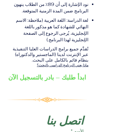
على الشهادة أو الدرجة
الإلكترونيقد يُطلب تقديم
نود الإشارة إلى أن 89٪ من الطلاب ينهون
الأكاديمية المناسبة للبرنامج،
مستندات إضافية حسب
البرنامج ضمن المدة الزمنية المتوقعة.
والتي تصدر عن المؤسسة
البرنامج والمؤسسة التعليمية
لغة الدراسة: اللغة العربية (ملاحظة: الاسم
التعليمية المسؤولة عن تقديم
المسؤولة عن تقديمه.
النهائي للشهادة كما هو مذكور باللغة
البرنامج ضمن شبكة VBNN
الإنجليزية، يُرجى الرجوع إلى الصفحة
Smart Education Group.
الإنجليزية لهذا البرنامج.)
تُقدَّم جميع برامج الدراسات العليا التنفيذية
عبر الإنترنت لدينا (الماجستير والدكتوراه)
بنظام قائم بالكامل على البحث.
ماذا يعني البرنامج الدراسي بالبحث؟
ابدأ طلبك – بادر بالتسجيل الآن
اتصل بنا
الأسم
*