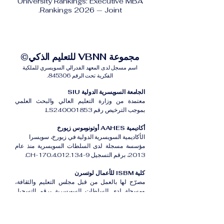
University Rankings: Executive MBA
Rankings 2026 — Joint.
مجموعة VBNN للتعليم الذكي©
اسم مسجل لدى المعهد الفدرالي السويسري للملكية
الفكرية تحت الرقم 845306.
الجامعة السويسرية الدولية SIU
معتمدة من وزارة التعليم العالي والبحث العلمي
بموجب الترخيص رقم LS240001853.
أكاديمية AAHES أوتونوموس زيورخ
الأكاديمية السويسرية الدولية في زيورخ، سويسرا
مؤسسة مسجلة لدى السلطات السويسرية منذ عام
2013، برقم التسجيل CH-170.4.012.134-9.
كلية ISBM للأعمال لوتسرن
مصرّح لها بالعمل من قبل مجلس التعليم والثقافة،
ومسجلة لدى السلطات السويسرية برقم التسجيل
CH-100.3.802.225-0.
أكاديمية ISB دبي