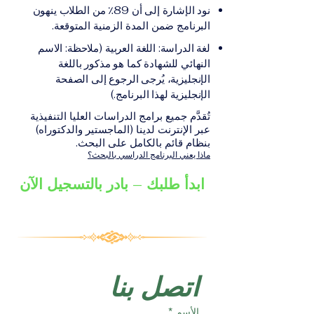
على الشهادة أو الدرجة
الإلكترونيقد يُطلب تقديم
نود الإشارة إلى أن 89٪ من الطلاب ينهون
الأكاديمية المناسبة للبرنامج،
مستندات إضافية حسب
البرنامج ضمن المدة الزمنية المتوقعة.
والتي تصدر عن المؤسسة
البرنامج والمؤسسة التعليمية
لغة الدراسة: اللغة العربية (ملاحظة: الاسم
التعليمية المسؤولة عن تقديم
المسؤولة عن تقديمه.
النهائي للشهادة كما هو مذكور باللغة
البرنامج ضمن شبكة VBNN
الإنجليزية، يُرجى الرجوع إلى الصفحة
Smart Education Group.
الإنجليزية لهذا البرنامج.)
تُقدَّم جميع برامج الدراسات العليا التنفيذية
عبر الإنترنت لدينا (الماجستير والدكتوراه)
بنظام قائم بالكامل على البحث.
ماذا يعني البرنامج الدراسي بالبحث؟
ابدأ طلبك – بادر بالتسجيل الآن
اتصل بنا
الأسم
*