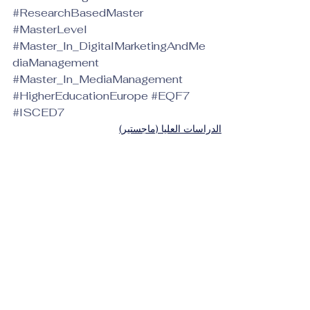
#ResearchBasedMaster
#MasterLevel
#Master_In_DigitalMarketingAndMe
diaManagement
#Master_In_MediaManagement
#HigherEducationEurope
#EQF7
#ISCED7
الدراسات العليا (ماجستير)