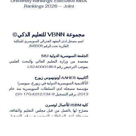
University Rankings: Executive MBA
Rankings 2026 — Joint.
مجموعة VBNN للتعليم الذكي©
اسم مسجل لدى المعهد الفدرالي السويسري للملكية
الفكرية تحت الرقم 845306.
الجامعة السويسرية الدولية SIU
معتمدة من وزارة التعليم العالي والبحث العلمي
بموجب الترخيص رقم LS240001853.
أكاديمية AAHES أوتونوموس زيورخ
الأكاديمية السويسرية الدولية في زيورخ، سويسرا
مؤسسة مسجلة لدى السلطات السويسرية منذ عام
2013، برقم التسجيل CH-170.4.012.134-9.
كلية ISBM للأعمال لوتسرن
مصرّح لها بالعمل من قبل مجلس التعليم والثقافة،
ومسجلة لدى السلطات السويسرية برقم التسجيل
CH-100.3.802.225-0.
أكاديمية ISB دبي