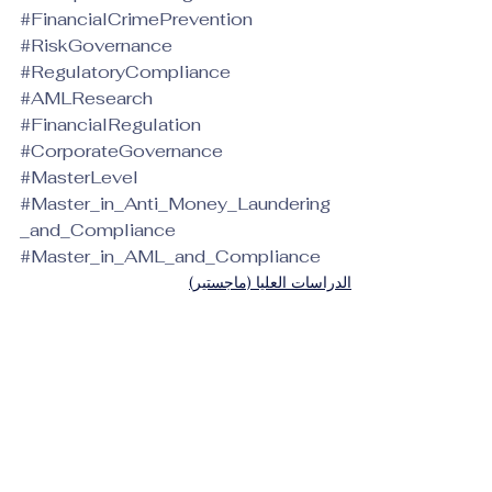
#FinancialCrimePrevention
#RiskGovernance
#RegulatoryCompliance
#AMLResearch
#FinancialRegulation
#CorporateGovernance
#MasterLevel
#Master_in_Anti_Money_Laundering
_and_Compliance
#Master_in_AML_and_Compliance
الدراسات العليا (ماجستير)