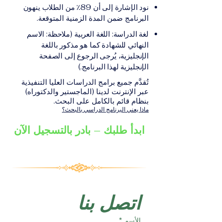
على الشهادة أو الدرجة
الإلكترونيقد يُطلب تقديم
نود الإشارة إلى أن 89٪ من الطلاب ينهون
الأكاديمية المناسبة للبرنامج،
مستندات إضافية حسب
البرنامج ضمن المدة الزمنية المتوقعة.
والتي تصدر عن المؤسسة
البرنامج والمؤسسة التعليمية
لغة الدراسة: اللغة العربية (ملاحظة: الاسم
التعليمية المسؤولة عن تقديم
المسؤولة عن تقديمه.
النهائي للشهادة كما هو مذكور باللغة
البرنامج ضمن شبكة VBNN
الإنجليزية، يُرجى الرجوع إلى الصفحة
Smart Education Group.
الإنجليزية لهذا البرنامج.)
تُقدَّم جميع برامج الدراسات العليا التنفيذية
عبر الإنترنت لدينا (الماجستير والدكتوراه)
بنظام قائم بالكامل على البحث.
ماذا يعني البرنامج الدراسي بالبحث؟
ابدأ طلبك – بادر بالتسجيل الآن
اتصل بنا
الأسم
*