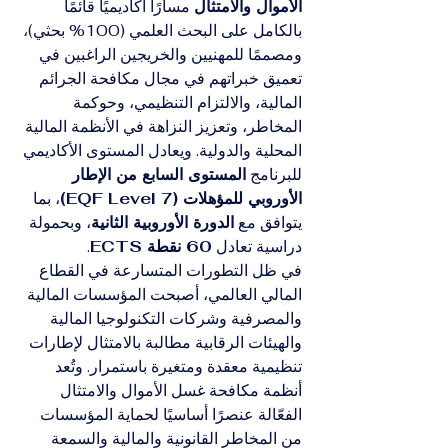
الأموال والامتثال
 مسارًا أكاديميًا قائمًا 
بالكامل على البحث العلمي (100% بحثي)، 
ومصممًا للمهنيين والخريجين الراغبين في 
تعميق خبراتهم في مجال مكافحة الجرائم 
المالية، والالتزام التنظيمي، وحوكمة 
المخاطر، وتعزيز النزاهة في الأنظمة المالية 
المحلية والدولية. ويعادل المستوى الأكاديمي 
للبرنامج 
المستوى السابع من الإطار 
الأوروبي للمؤهلات (EQF Level 7)
، بما 
يتوافق مع 
الدورة الأوروبية الثانية
، وبحمولة 
دراسية تعادل 
60 نقطة ECTS
.
في ظل التطورات المتسارعة في القطاع 
المالي العالمي، أصبحت المؤسسات المالية 
والمصرفية وشركات التكنولوجيا المالية 
والهيئات الرقابية مطالبة بالامتثال لإطارات 
تنظيمية معقدة ومتغيرة باستمرار. وتُعد 
أنظمة مكافحة غسل الأموال والامتثال 
الفعّالة عنصرًا أساسيًا لحماية المؤسسات 
من المخاطر القانونية والمالية والسمعة 