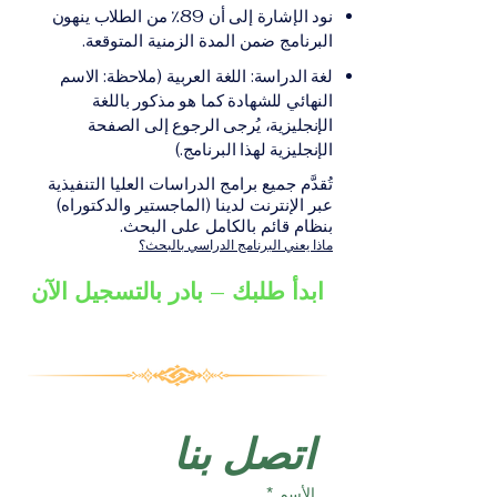
على الشهادة أو الدرجة
الإلكترونيقد يُطلب تقديم
نود الإشارة إلى أن 89٪ من الطلاب ينهون
الأكاديمية المناسبة للبرنامج،
مستندات إضافية حسب
البرنامج ضمن المدة الزمنية المتوقعة.
والتي تصدر عن المؤسسة
البرنامج والمؤسسة التعليمية
لغة الدراسة: اللغة العربية (ملاحظة: الاسم
التعليمية المسؤولة عن تقديم
المسؤولة عن تقديمه.
النهائي للشهادة كما هو مذكور باللغة
البرنامج ضمن شبكة VBNN
الإنجليزية، يُرجى الرجوع إلى الصفحة
Smart Education Group.
الإنجليزية لهذا البرنامج.)
تُقدَّم جميع برامج الدراسات العليا التنفيذية
عبر الإنترنت لدينا (الماجستير والدكتوراه)
بنظام قائم بالكامل على البحث.
ماذا يعني البرنامج الدراسي بالبحث؟
ابدأ طلبك – بادر بالتسجيل الآن
اتصل بنا
الأسم
*