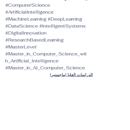
#ComputerScience
#ArtificialIntelligence
#MachineLearning
#DeepLearning
#DataScience
#IntelligentSystems
#DigitalInnovation
#ResearchBasedLearning
#MasterLevel
#Master_in_Computer_Science_wit
h_Artificial_Intelligence
#Master_in_AI_Computer_Science
الدراسات العليا (ماجستير)