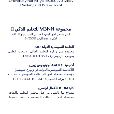
University Rankings: Executive MBA
Rankings 2026 — Joint.
مجموعة VBNN للتعليم الذكي©
اسم مسجل لدى المعهد الفدرالي السويسري للملكية
الفكرية تحت الرقم 845306.
الجامعة السويسرية الدولية SIU
معتمدة من وزارة التعليم العالي والبحث العلمي
بموجب الترخيص رقم LS240001853.
أكاديمية AAHES أوتونوموس زيورخ
الأكاديمية السويسرية الدولية في زيورخ، سويسرا
مؤسسة مسجلة لدى السلطات السويسرية منذ عام
2013، برقم التسجيل CH-170.4.012.134-9.
كلية ISBM للأعمال لوتسرن
مصرّح لها بالعمل من قبل مجلس التعليم والثقافة،
ومسجلة لدى السلطات السويسرية برقم التسجيل
CH-100.3.802.225-0.
أكاديمية ISB دبي