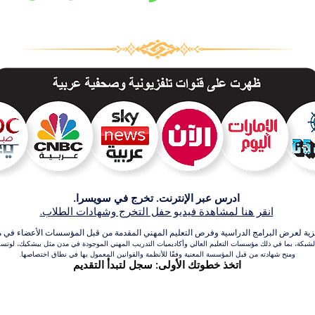
ادرس عبر الإنترنت. تخرج في سويسرا.
انقر هنا لمشاهدة فيديو حفل التخرج وشهادات الطلاب.
عرض البرامج الدراسية وفرص التعليم المهني المقدمة من قبل المؤسسات الأعضاء في مجموعة VBNN للتعلي
بكة، بما في ذلك مؤسسات التعليم العالي وأكاديميات التدريب المهني الموجودة في مدن مثل بيشكيك، لوتسرن،
ومنح شهادته من قبل المؤسسة المعنية وفقًا للأنظمة والقوانين المعمول بها في نطاق اختصاصها.
اتخذ خطوتك الأولى: سجل لتبدأ التقديم