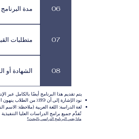
تناسبهم، مع الاستمرار في الوصول إلى الموارد الأكاديمية وخدمات الدعم.
06
مدة البرنامج
لكل برنامج مدة د
بالوتيرة التي تناسبهم، مع الاستمرار في الاشتراك الشهري الفعّال طوال فترة الدراسة.
07
متطلبات القب
يجب على المتقدم
يلي:مؤ
08
الشهادة أو ال
نموذج التقديم الإلكترونيقد يُطلب تقديم مستندات إضافية حسب البرنامج والمؤسسة التعليمية المسؤولة عن تقديمه.
بعد استكمال جميع
يتم تقديم هذا البرنامج أيضًا بالكامل عبر الإن
والتي تصدر عن المؤسسة التعليمية المسؤولة ع
نود الإشارة إلى أن 89٪ من الطلاب ينهون البرنامج ضمن المدة الزمنية المتوقعة.
لغة الدراسة: اللغة العربية (ملاحظة: الاسم الن
تُقدَّم جميع برامج الدراسات العليا التنفيذية
ماذا يعني البرنامج الدراسي بالبحث؟