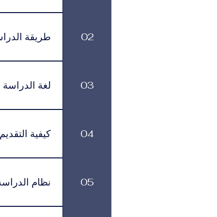
الرسوم الدراسية
499 يورو شهرياً، وذلك حسب البرنامج ومستوى الدعم الأكاديمي الذي يختاره الطالب.
02
طريقة الدرا
بمرونة في تنظيم
03
لغة الدراسة
لموافقة التأشيرة وأنظمة السفر.
يتم تقديم البرنامج باللغة العربية.
04
كيفية التقديم
يمكن تقديم طلب ا
زيارتها في عدد م
05
نظام الدراسة
القبول بمساعدتك خلال جميع مراحل التقديم والتسجيل.
يتم تقديم البرا