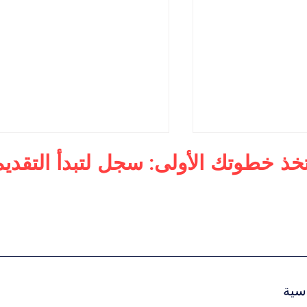
تخذ خطوتك الأولى: سجل لتبدأ التقديم
لأعمال
ماجستير في الإدارة التنفيذية
 الفاخرة العالمية
للرفاهية
سية