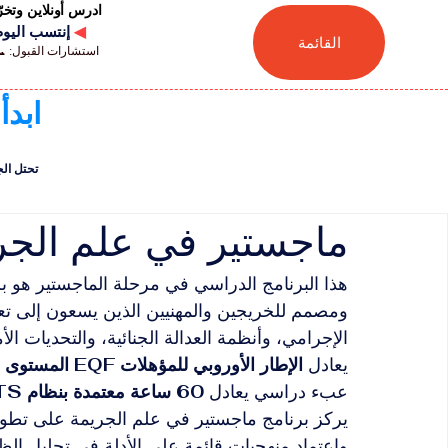
ادرس أونلاين وتخ
◀
إنتسب اليوم للجامعة
القائمة
استشارات القبول: 📞 41446880041
ابدأ
تحتل الجامعة السويسر
ماجستير في علم الجر
هذا البرنامج الدراسي في مرحلة الماجستير هو بر
ومصمم للخريجين والمهنيين الذين يسعون إلى تع
الإجرامي، وأنظمة العدالة الجنائية، والتحديات ا
يعادل 
الإطار الأوروبي للمؤهلات EQF المستوى السابع
عبء دراسي يعادل 
60 ساعة معتمدة بنظام ECTS
يركز برنامج ماجستير في علم الجريمة على تطوير ا
واعتماد منهجيات قائمة على الأدلة في تحليل الظو