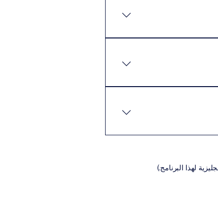
كن للطلاب إكمال البرنامج
 المتطلبات الأساسية عادةً ما
نيةالسيرة الذاتية (CV)تعبئة
اديمية المناسبة للبرنامج،
يزية لهذا البرنامج.)