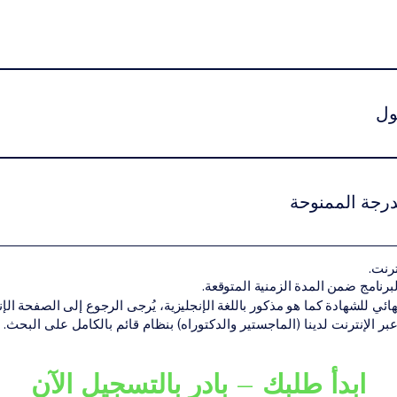
راسة دنيا إلزامية تختلف حسب المستوى الأكاديمي وطبيعة البرنامج.يم
ول
ين استيفاء شروط القبول الأكاديمية الخاصة بمستوى البرنامج.قد تشمل
هل أكاديمي سابق مناسب لمستوى البرنامجنسخة من جواز السفر أو الهوية الوط
درجة الممنوحة
 المتطلبات الأكاديمية بنجاح، يحصل الطالب على الشهادة أو الدرجة الأك
ترنت.
ن تقديم البرنامج ضمن شبكة VBNN Smart Education Group.
هائي للشهادة كما هو مذكور باللغة الإنجليزية، يُرجى الرجوع إلى الصفحة الإنجل
 عبر الإنترنت لدينا (الماجستير والدكتوراه) بنظام قائم بالكامل على البحث.
ابدأ طلبك – بادر بالتسجيل الآن