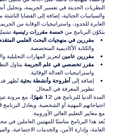
النظريات الحديثة في تفسير الجريمة، وتحليل أنظم
والسياسات الجنائية، إضافة إلى القضايا الناشئة م
العابرة للحدود، واستراتيجيات الوقاية من الجريمة
يتكوّن البرنامج من 
خمسة مقررات رئيسية
 تشمل
مقررين في منهجيات البحث العلمي المتقدم
والكتابة الأكاديمية المتخصصة.
مقررين عامين
 لتعزيز المهارات التحليلية و
مقرر تخصصي في علم الجريمة
 يتناول الن
واستراتيجيات العدالة الوقائية.
إضافة إلى 
أطروحة وأنشطة بحثية
 تُظهر ق
تطوير المعرفة في المجال.
المدة الدنيا للبرنامج هي 
12 شهرًا
، مع مرونة تتي
احتياجاتهم المهنية أو الشخصية. ويعادل البرنامج 
60 ساع
مع معايير التعليم العالي الأوروبية.
يُعد هذا البرنامج مناسبًا للمهنيين العاملين في م
العامة، وإدارة الأمن، والخدمات الاجتماعية، وا