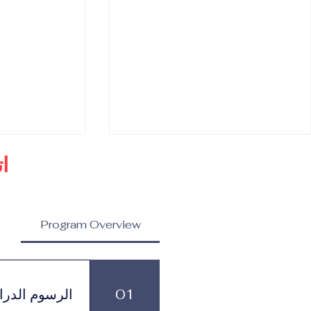
ا
Program Overview
ماجستير في إدارة العلامات
ماجستير في ا
التجارية المرموقة والاتصال
والاستراتيجيات
01
الرسوم الدرا