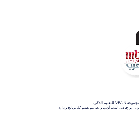
م الذكي.
 زيورخ، دبي، لندن، أوش، وريغا. يتم تقديم كل برنامج وإدارته