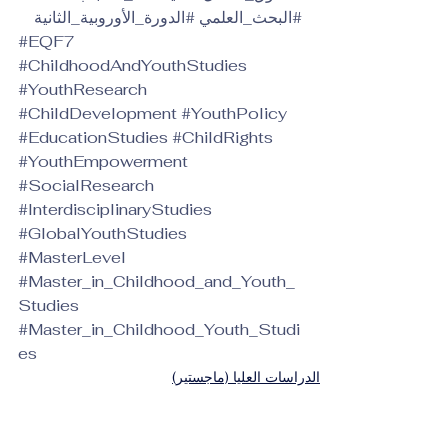
#البحث_العلمي
#الدورة_الأوروبية_الثانية
#EQF7
#ChildhoodAndYouthStudies
#YouthResearch
#ChildDevelopment
#YouthPolicy
#EducationStudies
#ChildRights
#YouthEmpowerment
#SocialResearch
#InterdisciplinaryStudies
#GlobalYouthStudies
#MasterLevel
#Master_in_Childhood_and_Youth_
Studies
#Master_in_Childhood_Youth_Studi
es
الدراسات العليا (ماجستير)