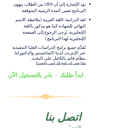
على الشهادة أو الدرجة
الإلكترونيقد يُطلب تقديم
نود الإشارة إلى أن 89٪ من الطلاب ينهون
الأكاديمية المناسبة للبرنامج،
مستندات إضافية حسب
البرنامج ضمن المدة الزمنية المتوقعة.
والتي تصدر عن المؤسسة
البرنامج والمؤسسة التعليمية
لغة الدراسة: اللغة العربية (ملاحظة: الاسم
التعليمية المسؤولة عن تقديم
المسؤولة عن تقديمه.
النهائي للشهادة كما هو مذكور باللغة
البرنامج ضمن شبكة VBNN
الإنجليزية، يُرجى الرجوع إلى الصفحة
Smart Education Group.
الإنجليزية لهذا البرنامج.)
تُقدَّم جميع برامج الدراسات العليا التنفيذية
عبر الإنترنت لدينا (الماجستير والدكتوراه)
بنظام قائم بالكامل على البحث.
ماذا يعني البرنامج الدراسي بالبحث؟
ابدأ طلبك – بادر بالتسجيل الآن
اتصل بنا
الأسم
*