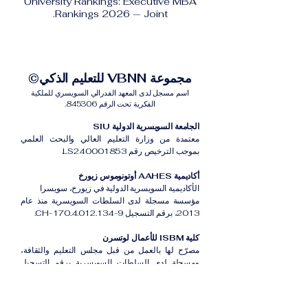
University Rankings: Executive MBA
Rankings 2026 — Joint.
مجموعة VBNN للتعليم الذكي©
اسم مسجل لدى المعهد الفدرالي السويسري للملكية
الفكرية تحت الرقم 845306.
الجامعة السويسرية الدولية SIU
معتمدة من وزارة التعليم العالي والبحث العلمي
بموجب الترخيص رقم LS240001853.
أكاديمية AAHES أوتونوموس زيورخ
الأكاديمية السويسرية الدولية في زيورخ، سويسرا
مؤسسة مسجلة لدى السلطات السويسرية منذ عام
2013، برقم التسجيل CH-170.4.012.134-9.
كلية ISBM للأعمال لوتسرن
مصرّح لها بالعمل من قبل مجلس التعليم والثقافة،
ومسجلة لدى السلطات السويسرية برقم التسجيل
CH-100.3.802.225-0.
أكاديمية ISB دبي