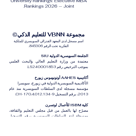
University Rankings: Executive MBA
Rankings 2026 — Joint.
مجموعة VBNN للتعليم الذكي©
اسم مسجل لدى المعهد الفدرالي السويسري للملكية
الفكرية تحت الرقم 845306.
الجامعة السويسرية الدولية SIU
معتمدة من وزارة التعليم العالي والبحث العلمي
بموجب الترخيص رقم LS240001853.
أكاديمية AAHES أوتونوموس زيورخ
الأكاديمية السويسرية الدولية في زيورخ، سويسرا
مؤسسة مسجلة لدى السلطات السويسرية منذ عام
2013، برقم التسجيل CH-170.4.012.134-9.
كلية ISBM للأعمال لوتسرن
مصرّح لها بالعمل من قبل مجلس التعليم والثقافة،
ومسجلة لدى السلطات السويسرية برقم التسجيل
CH-100.3.802.225-0.
أكاديمية ISB دبي