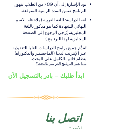
على الشهادة أو الدرجة
الإلكترونيقد يُطلب تقديم
نود الإشارة إلى أن 89٪ من الطلاب ينهون
الأكاديمية المناسبة للبرنامج،
مستندات إضافية حسب
البرنامج ضمن المدة الزمنية المتوقعة.
والتي تصدر عن المؤسسة
البرنامج والمؤسسة التعليمية
لغة الدراسة: اللغة العربية (ملاحظة: الاسم
التعليمية المسؤولة عن تقديم
المسؤولة عن تقديمه.
النهائي للشهادة كما هو مذكور باللغة
البرنامج ضمن شبكة VBNN
الإنجليزية، يُرجى الرجوع إلى الصفحة
Smart Education Group.
الإنجليزية لهذا البرنامج.)
تُقدَّم جميع برامج الدراسات العليا التنفيذية
عبر الإنترنت لدينا (الماجستير والدكتوراه)
بنظام قائم بالكامل على البحث.
ماذا يعني البرنامج الدراسي بالبحث؟
ابدأ طلبك – بادر بالتسجيل الآن
اتصل بنا
الأسم
*