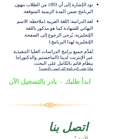
على الشهادة أو الدرجة
الإلكترونيقد يُطلب تقديم
نود الإشارة إلى أن 89٪ من الطلاب ينهون
الأكاديمية المناسبة للبرنامج،
مستندات إضافية حسب
البرنامج ضمن المدة الزمنية المتوقعة.
والتي تصدر عن المؤسسة
البرنامج والمؤسسة التعليمية
لغة الدراسة: اللغة العربية (ملاحظة: الاسم
التعليمية المسؤولة عن تقديم
المسؤولة عن تقديمه.
النهائي للشهادة كما هو مذكور باللغة
البرنامج ضمن شبكة VBNN
الإنجليزية، يُرجى الرجوع إلى الصفحة
Smart Education Group.
الإنجليزية لهذا البرنامج.)
تُقدَّم جميع برامج الدراسات العليا التنفيذية
عبر الإنترنت لدينا (الماجستير والدكتوراه)
بنظام قائم بالكامل على البحث.
ماذا يعني البرنامج الدراسي بالبحث؟
ابدأ طلبك – بادر بالتسجيل الآن
اتصل بنا
الأسم
*