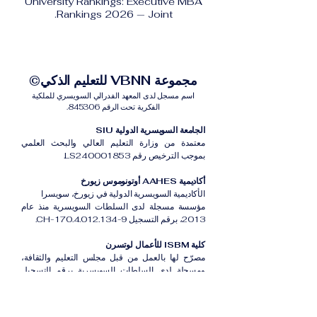
University Rankings: Executive MBA
Rankings 2026 — Joint.
مجموعة VBNN للتعليم الذكي©
اسم مسجل لدى المعهد الفدرالي السويسري للملكية
الفكرية تحت الرقم 845306.
الجامعة السويسرية الدولية SIU
معتمدة من وزارة التعليم العالي والبحث العلمي
بموجب الترخيص رقم LS240001853.
أكاديمية AAHES أوتونوموس زيورخ
الأكاديمية السويسرية الدولية في زيورخ، سويسرا
مؤسسة مسجلة لدى السلطات السويسرية منذ عام
2013، برقم التسجيل CH-170.4.012.134-9.
كلية ISBM للأعمال لوتسرن
مصرّح لها بالعمل من قبل مجلس التعليم والثقافة،
ومسجلة لدى السلطات السويسرية برقم التسجيل
CH-100.3.802.225-0.
أكاديمية ISB دبي