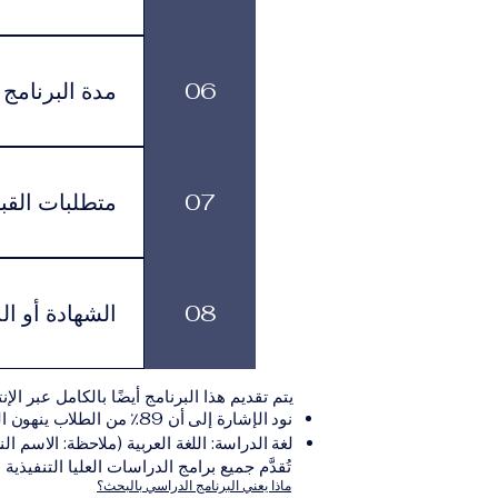
يتم تقديم البرا
تناسبهم، مع الاستمرار في الوصول إلى الموارد الأكاديمية وخدمات الدعم.
06
مدة البرنامج
لكل برنامج مدة د
بالوتيرة التي تناسبهم، مع الاستمرار في الاشتراك الشهري الفعّال طوال فترة الدراسة.
07
متطلبات القب
يجب على المتقدم
يلي:مؤ
08
الشهادة أو ال
نموذج التقديم الإلكترونيقد يُطلب تقديم مستندات إضافية حسب البرنامج والمؤسسة التعليمية المسؤولة عن تقديمه.
بعد استكمال جميع
يتم تقديم هذا البرنامج أيضًا بالكامل عبر الإن
والتي تصدر عن المؤسسة التعليمية المسؤولة ع
نود الإشارة إلى أن 89٪ من الطلاب ينهون البرنامج ضمن المدة الزمنية المتوقعة.
لغة الدراسة: اللغة العربية (ملاحظة: الاسم الن
تُقدَّم جميع برامج الدراسات العليا التنفيذية
ماذا يعني البرنامج الدراسي بالبحث؟