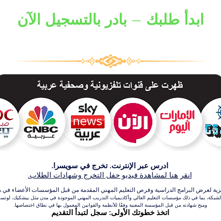
ابدأ طلبك – بادر بالتسجيل الآن
ادرس عبر الإنترنت. تخرج في سويسرا.
انقر هنا لمشاهدة فيديو حفل التخرج وشهادات الطلاب.
عرض البرامج الدراسية وفرص التعليم المهني المقدمة من قبل المؤسسات الأعضاء في مجموعة VBNN للتعلي
بكة، بما في ذلك مؤسسات التعليم العالي وأكاديميات التدريب المهني الموجودة في مدن مثل بيشكيك، لوتسرن،
ومنح شهادته من قبل المؤسسة المعنية وفقًا للأنظمة والقوانين المعمول بها في نطاق اختصاصها.
اتخذ خطوتك الأولى: سجل لتبدأ التقديم