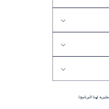
م في دراستهم بالسرعة التي
كن للطلاب إكمال البرنامج
 المتطلبات الأساسية عادةً ما
نيةالسيرة الذاتية (CV)تعبئة
اديمية المناسبة للبرنامج،
يزية لهذا البرنامج.)