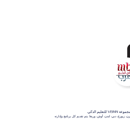
م الذكي.
 زيورخ، دبي، لندن، أوش، وريغا. يتم تقديم كل برنامج وإدارته