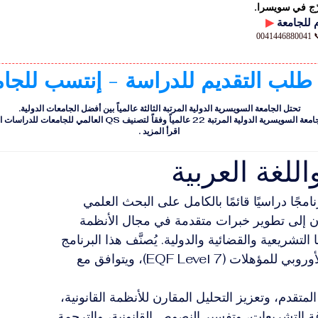
رّج في سويسرا.
▶
00
 طلب التقديم للدراسة - إنتسب للجا
تحتل الجامعة السويسرية الدولية المرتبة الثالثة عالمياً بين أفضل الجامعات الدولية.
ية الدولية المرتبة 22 عالمياً وفقاً لتصنيف QS العالمي للجامعات للدراسات التنفيذية
اقرأ المزيد
.
للغة العربية
نامجًا دراسيًا قائمًا بالكامل على البحث العلمي 
سعون إلى تطوير خبرات متقدمة في مجال الأنظمة 
التشريعية والقضائية والدولية. يُصنَّف هذا البرنامج 
على مستوى يعادل المستوى السابع من الإطار الأوروبي للمؤهلات (EQF Level 7)، ويتوافق مع 
لمتقدم، وتعزيز التحليل المقارن للأنظمة القانونية، 
ة التشريعات، وتفسير النصوص القانونية، والترجمة 