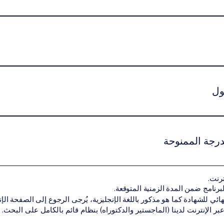
مج من خلال نظام اشتراك دراسي شهري مرن، مما يسمح للطلاب بالتقد
راسة دنيا إلزامية تختلف حسب المستوى الأكاديمي وطبيعة البرنامج.يم
ول
ين استيفاء شروط القبول الأكاديمية الخاصة بمستوى البرنامج.قد تشمل
هل أكاديمي سابق مناسب لمستوى البرنامجنسخة من جواز السفر أو الهوية الوط
درجة الممنوحة
 المتطلبات الأكاديمية بنجاح، يحصل الطالب على الشهادة أو الدرجة الأك
ترنت.
ن تقديم البرنامج ضمن شبكة VBNN Smart Education Group.
هائي للشهادة كما هو مذكور باللغة الإنجليزية، يُرجى الرجوع إلى الصفحة الإنجل
 عبر الإنترنت لدينا (الماجستير والدكتوراه) بنظام قائم بالكامل على البحث.