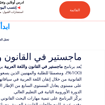
ادرس أونلاين وتخ
◀
إنتسب اليوم للجامعة
القائمة
استشارات القبول: 📞 41446880041
ابدأ
تحتل الجامعة السويسر
ماجستير في القانون وا
يُعد برنامج 
ماجستير في القانون واللغة العربية
 بر
(100%)، ومصممًا للطلبة والمهنيين الذين ي
القانونية من خلال إتقان اللغة العربية في سياقاتها 
الدورة الأوروبية الثانية في التعليم العالي.
يركّز البرنامج على تنمية مهارات البحث القانوني ا
وفهم عميق للمصطلحات القانونية العربية، وصياغ