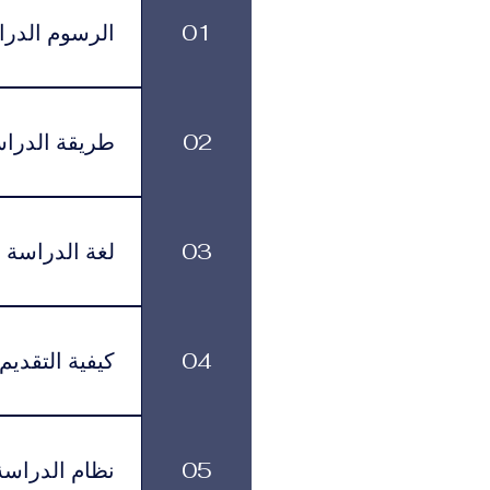
التجارية المرموقة والاتصال
والاستراتيجيات
01
الرسوم الدرا
الرسوم الدراسية
499 يورو شهرياً، وذلك حسب البرنامج ومستوى الدعم الأكاديمي الذي يختاره الطالب.
02
طريقة الدرا
بمرونة في تنظيم
03
لغة الدراسة
لموافقة التأشيرة وأنظمة السفر.
يتم تقديم البرنامج باللغة العربية.
04
كيفية التقديم
يمكن تقديم طلب ا
زيارتها في عدد م
05
نظام الدراسة
القبول بمساعدتك خلال جميع مراحل التقديم والتسجيل.