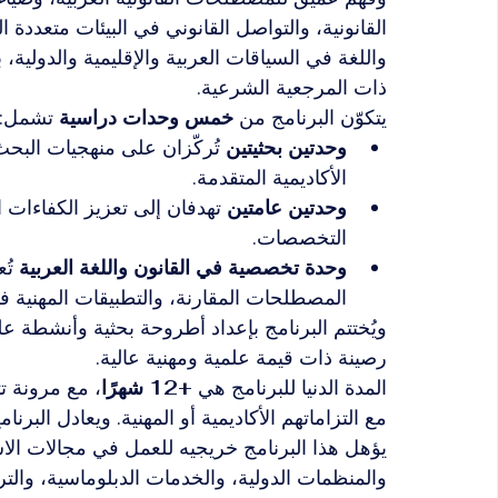
القانونية، والتواصل القانوني في البيئات متعددة ا
واللغة في السياقات العربية والإقليمية والدولية، 
ذات المرجعية الشرعية.
يتكوّن البرنامج من 
خمس وحدات دراسية
 تشمل:
وحدتين بحثيتين
 تُركّزان على منهجيات البحث
الأكاديمية المتقدمة.
وحدتين عامتين
 تهدفان إلى تعزيز الكفاءات ا
التخصصات.
وحدة تخصصية في القانون واللغة العربية
 تُ
المصطلحات المقارنة، والتطبيقات المهنية في
ويُختتم البرنامج بإعداد أطروحة بحثية وأنشطة علم
رصينة ذات قيمة علمية ومهنية عالية.
المدة الدنيا للبرنامج هي 
+12 شهرًا
، مع مرونة تت
مع التزاماتهم الأكاديمية أو المهنية. ويعادل البرنامج
يؤهل هذا البرنامج خريجيه للعمل في مجالات الا
والمنظمات الدولية، والخدمات الدبلوماسية، والت