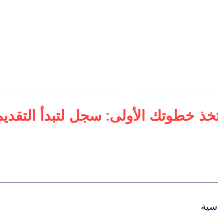
تخذ خطوتك الأولى: سجل لتبدأ التقديم
لأعمال
ماجستير في الإدارة التنفيذية
 الفاخرة العالمية
للرفاهية
سية