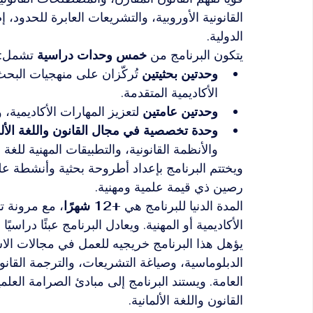
القانونية الأوروبية، والتشريعات العابرة للحدود، 
الدولية.
يتكون البرنامج من 
خمس وحدات دراسية
 تشمل:
وحدتين بحثيتين
 تُركّزان على منهجيات البحث
الأكاديمية المتقدمة.
وحدتين عامتين
 لتعزيز المهارات الأكاديمية
وحدة تخصصية في مجال القانون واللغة الألم
والأنظمة القانونية، والتطبيقات المهنية للغة ال
ويختتم البرنامج بإعداد أطروحة بحثية وأنشطة عل
رصين ذي قيمة علمية ومهنية.
المدة الدنيا للبرنامج هي 
+12 شهرًا
، مع مرونة تت
الأكاديمية أو المهنية. ويعادل البرنامج عبئًا دراسيًا
يؤهل هذا البرنامج خريجيه للعمل في مجالات الاس
الدبلوماسية، وصياغة التشريعات، والترجمة القان
العامة. ويستند البرنامج إلى مبادئ الصرامة العلم
القانون واللغة الألمانية.