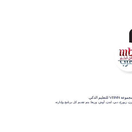
م الذكي.
 زيورخ، دبي، لندن، أوش، وريغا. يتم تقديم كل برنامج وإدارته