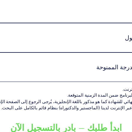
راسة دنيا إلزامية تختلف حسب المستوى الأكاديمي وطبيعة البرنامج.يم
ول
ين استيفاء شروط القبول الأكاديمية الخاصة بمستوى البرنامج.قد تشمل
هل أكاديمي سابق مناسب لمستوى البرنامجنسخة من جواز السفر أو الهوية الوط
درجة الممنوحة
 المتطلبات الأكاديمية بنجاح، يحصل الطالب على الشهادة أو الدرجة الأك
ترنت.
ن تقديم البرنامج ضمن شبكة VBNN Smart Education Group.
هائي للشهادة كما هو مذكور باللغة الإنجليزية، يُرجى الرجوع إلى الصفحة الإنجل
 عبر الإنترنت لدينا (الماجستير والدكتوراه) بنظام قائم بالكامل على البحث.
ابدأ طلبك – بادر بالتسجيل الآن