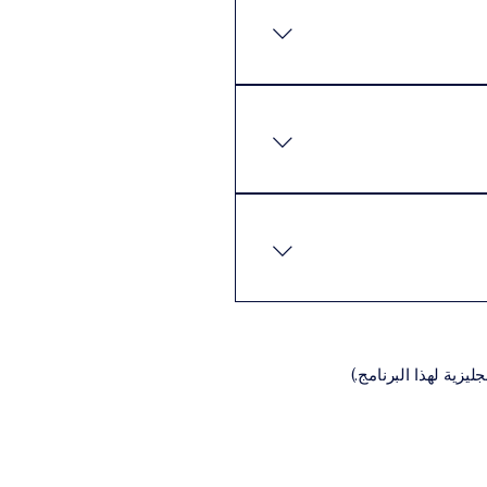
كن للطلاب إكمال البرنامج
 المتطلبات الأساسية عادةً ما
نيةالسيرة الذاتية (CV)تعبئة
اديمية المناسبة للبرنامج،
يزية لهذا البرنامج.)