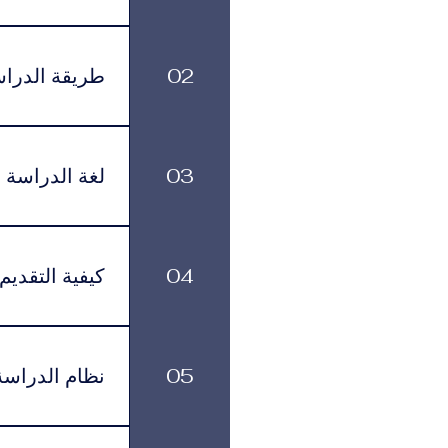
الرسوم الدراسية
499 يورو شهرياً، وذلك حسب البرنامج ومستوى الدعم الأكاديمي الذي يختاره الطالب.
02
طريقة الدرا
بمرونة في تنظيم
03
لغة الدراسة
لموافقة التأشيرة وأنظمة السفر.
يتم تقديم البرنامج باللغة العربية.
04
كيفية التقديم
يمكن تقديم طلب ا
زيارتها في عدد م
05
نظام الدراسة
القبول بمساعدتك خلال جميع مراحل التقديم والتسجيل.
يتم تقديم البرا