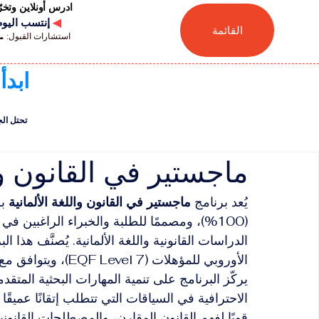
ادرس أونلاين وتخ
◀
إنتسب اليوم للجامعة
القائمة
استشارات القبول: 📞 41446880041
ابدأ
تحتل الجامعة السويسر
ماجستير في القانون وال
يُعد برنامج 
ماجستير في القانون واللغة الألمانية
 ب
(100%)، ومصممًا للطلبة والخبراء الراغبين في
الدراسات القانونية واللغة الألمانية. يُصنَّف هذا
الأوروبي للمؤهلات (EQF Level 7)، ويتوافق مع الدورة الأوروبية الثانية في نظام التعليم العالي.
يركّز البرنامج على تنمية المهارات البحثية المتقد
الاحترافية في السياقات التي تتطلب إتقانًا عميقًا ل
قويًا لفهم القانون المقارن، والمصطلحات القانونية 