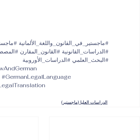
#ماجستير_في_القانون_واللغة_الألمانية
#ماجستير
#الدراسات_القانونية
#القانون_المقارن
#المصطلح
#البحث_العلمي
#الدراسات_الأوروبية
awAndGerman
#GermanLegalLanguage
LegalTranslation
الدراسات العليا (ماجستير)