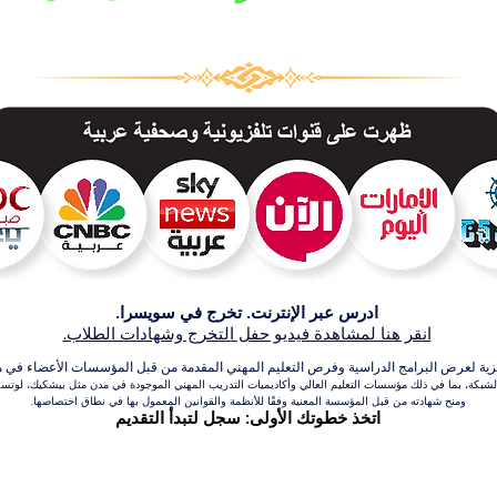
ادرس عبر الإنترنت. تخرج في سويسرا.
انقر هنا لمشاهدة فيديو حفل التخرج وشهادات الطلاب.
عرض البرامج الدراسية وفرص التعليم المهني المقدمة من قبل المؤسسات الأعضاء في مجموعة VBNN للتعلي
بكة، بما في ذلك مؤسسات التعليم العالي وأكاديميات التدريب المهني الموجودة في مدن مثل بيشكيك، لوتسرن،
ومنح شهادته من قبل المؤسسة المعنية وفقًا للأنظمة والقوانين المعمول بها في نطاق اختصاصها.
اتخذ خطوتك الأولى: سجل لتبدأ التقديم