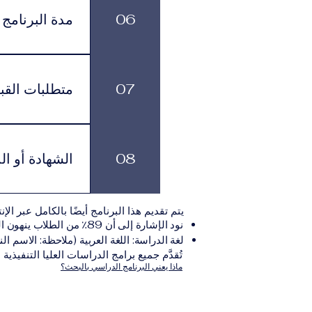
تناسبهم، مع الاستمرار في الوصول إلى الموارد الأكاديمية وخدمات الدعم.
06
مدة البرنامج
لكل برنامج مدة د
بالوتيرة التي تناسبهم، مع الاستمرار في الاشتراك الشهري الفعّال طوال فترة الدراسة.
07
متطلبات القب
يجب على المتقدم
يلي:مؤ
08
الشهادة أو ال
نموذج التقديم الإلكترونيقد يُطلب تقديم مستندات إضافية حسب البرنامج والمؤسسة التعليمية المسؤولة عن تقديمه.
بعد استكمال جميع
يتم تقديم هذا البرنامج أيضًا بالكامل عبر الإن
والتي تصدر عن المؤسسة التعليمية المسؤولة ع
نود الإشارة إلى أن 89٪ من الطلاب ينهون البرنامج ضمن المدة الزمنية المتوقعة.
لغة الدراسة: اللغة العربية (ملاحظة: الاسم الن
تُقدَّم جميع برامج الدراسات العليا التنفيذية
ماذا يعني البرنامج الدراسي بالبحث؟