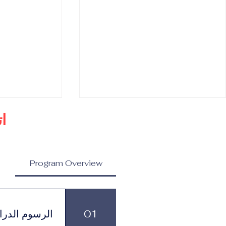
ا
Program Overview
ماجستير في إدارة العلامات
ماجستير في ا
التجارية المرموقة والاتصال
والاستراتيجيات
01
الرسوم الدرا