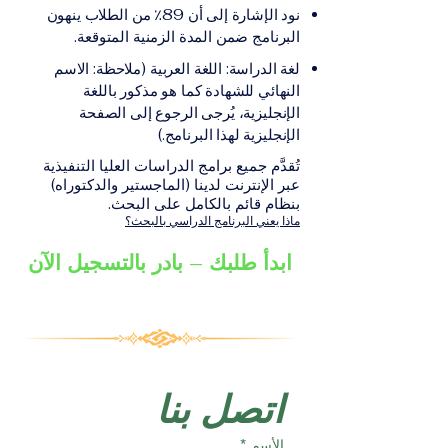
على الشهادة أو الدرجة
الإلكترونيقد يُطلب تقديم
نود الإشارة إلى أن 89٪ من الطلاب ينهون
الأكاديمية المناسبة للبرنامج،
مستندات إضافية حسب
البرنامج ضمن المدة الزمنية المتوقعة.
والتي تصدر عن المؤسسة
البرنامج والمؤسسة التعليمية
لغة الدراسة: اللغة العربية (ملاحظة: الاسم
التعليمية المسؤولة عن تقديم
المسؤولة عن تقديمه.
النهائي للشهادة كما هو مذكور باللغة
البرنامج ضمن شبكة VBNN
الإنجليزية، يُرجى الرجوع إلى الصفحة
Smart Education Group.
الإنجليزية لهذا البرنامج.)
تُقدَّم جميع برامج الدراسات العليا التنفيذية
عبر الإنترنت لدينا (الماجستير والدكتوراه)
بنظام قائم بالكامل على البحث.
ماذا يعني البرنامج الدراسي بالبحث؟
ابدأ طلبك – بادر بالتسجيل الآن
اتصل بنا
الأسم
*