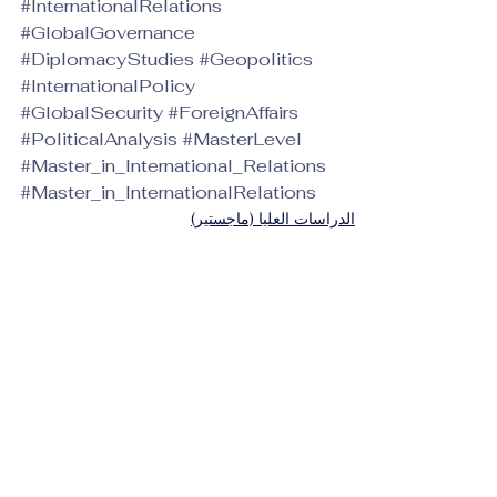
#InternationalRelations
#GlobalGovernance
#DiplomacyStudies
#Geopolitics
#InternationalPolicy
#GlobalSecurity
#ForeignAffairs
#PoliticalAnalysis
#MasterLevel
#Master_in_International_Relations
#Master_in_InternationalRelations
الدراسات العليا (ماجستير)