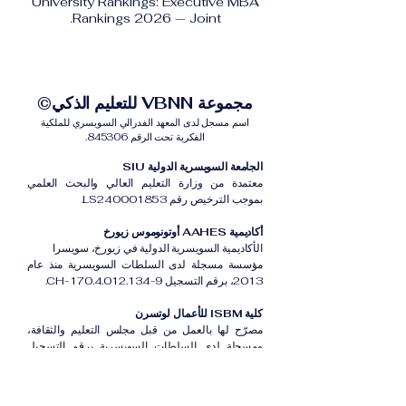
University Rankings: Executive MBA
Rankings 2026 — Joint.
مجموعة VBNN للتعليم الذكي©
اسم مسجل لدى المعهد الفدرالي السويسري للملكية
الفكرية تحت الرقم 845306.
الجامعة السويسرية الدولية SIU
معتمدة من وزارة التعليم العالي والبحث العلمي
بموجب الترخيص رقم LS240001853.
أكاديمية AAHES أوتونوموس زيورخ
الأكاديمية السويسرية الدولية في زيورخ، سويسرا
مؤسسة مسجلة لدى السلطات السويسرية منذ عام
2013، برقم التسجيل CH-170.4.012.134-9.
كلية ISBM للأعمال لوتسرن
مصرّح لها بالعمل من قبل مجلس التعليم والثقافة،
ومسجلة لدى السلطات السويسرية برقم التسجيل
CH-100.3.802.225-0.
أكاديمية ISB دبي