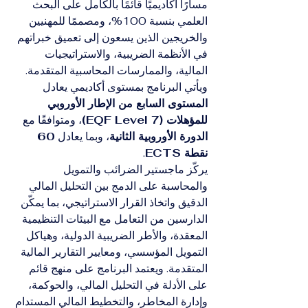
مسارًا أكاديميًا قائمًا بالكامل على البحث 
العلمي بنسبة 100%، ومصممًا للمهنيين 
والخريجين الذين يسعون إلى تعميق خبراتهم 
في الأنظمة الضريبية، والاستراتيجيات 
المالية، والممارسات المحاسبية المتقدمة. 
ويأتي البرنامج بمستوى أكاديمي يعادل 
المستوى السابع من الإطار الأوروبي 
للمؤهلات (EQF Level 7)
، ومتوافقًا مع 
الدورة الأوروبية الثانية
، وبما يعادل 
60 
نقطة ECTS
.
يركّز ماجستير الضرائب والتمويل 
والمحاسبة على الدمج بين التحليل المالي 
الدقيق واتخاذ القرار الاستراتيجي، بما يمكّن 
الدارسين من التعامل مع البيئات التنظيمية 
المعقدة، والأطر الضريبية الدولية، وهياكل 
التمويل المؤسسي، ومعايير التقارير المالية 
المتقدمة. ويعتمد البرنامج على منهج قائم 
على الأدلة في التحليل المالي، والحوكمة، 
وإدارة المخاطر، والتخطيط المالي المستدام 