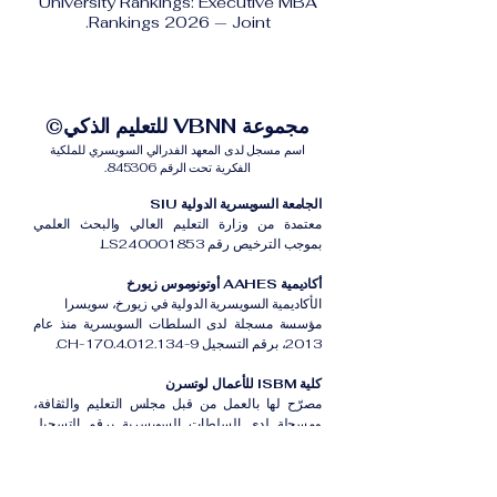
University Rankings: Executive MBA
Rankings 2026 — Joint.
مجموعة VBNN للتعليم الذكي©
اسم مسجل لدى المعهد الفدرالي السويسري للملكية
الفكرية تحت الرقم 845306.
الجامعة السويسرية الدولية SIU
معتمدة من وزارة التعليم العالي والبحث العلمي
بموجب الترخيص رقم LS240001853.
أكاديمية AAHES أوتونوموس زيورخ
الأكاديمية السويسرية الدولية في زيورخ، سويسرا
مؤسسة مسجلة لدى السلطات السويسرية منذ عام
2013، برقم التسجيل CH-170.4.012.134-9.
كلية ISBM للأعمال لوتسرن
مصرّح لها بالعمل من قبل مجلس التعليم والثقافة،
ومسجلة لدى السلطات السويسرية برقم التسجيل
CH-100.3.802.225-0.
أكاديمية ISB دبي