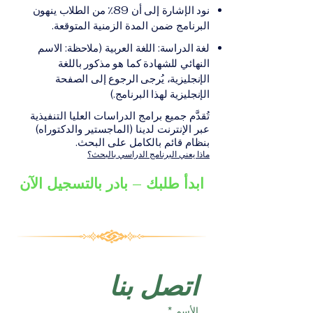
على الشهادة أو الدرجة
الإلكترونيقد يُطلب تقديم
نود الإشارة إلى أن 89٪ من الطلاب ينهون
الأكاديمية المناسبة للبرنامج،
مستندات إضافية حسب
البرنامج ضمن المدة الزمنية المتوقعة.
والتي تصدر عن المؤسسة
البرنامج والمؤسسة التعليمية
لغة الدراسة: اللغة العربية (ملاحظة: الاسم
التعليمية المسؤولة عن تقديم
المسؤولة عن تقديمه.
النهائي للشهادة كما هو مذكور باللغة
البرنامج ضمن شبكة VBNN
الإنجليزية، يُرجى الرجوع إلى الصفحة
Smart Education Group.
الإنجليزية لهذا البرنامج.)
تُقدَّم جميع برامج الدراسات العليا التنفيذية
عبر الإنترنت لدينا (الماجستير والدكتوراه)
بنظام قائم بالكامل على البحث.
ماذا يعني البرنامج الدراسي بالبحث؟
ابدأ طلبك – بادر بالتسجيل الآن
اتصل بنا
الأسم
*