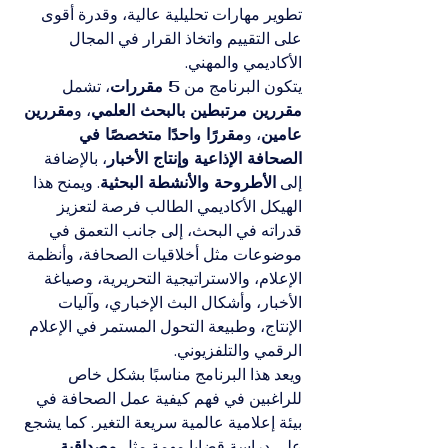
تطوير مهارات تحليلية عالية، وقدرة أقوى 
على التقييم واتخاذ القرار في المجال 
الأكاديمي والمهني.
يتكون البرنامج من 
5 مقررات
، تشمل 
مقررين مرتبطين بالبحث العلمي
، و
مقررين 
عامين
، و
مقررًا واحدًا متخصصًا في 
الصحافة الإذاعية وإنتاج الأخبار
، بالإضافة 
إلى 
الأطروحة والأنشطة البحثية
. ويمنح هذا 
الهيكل الأكاديمي الطالب فرصة لتعزيز 
قدراته في البحث، إلى جانب التعمق في 
موضوعات مثل أخلاقيات الصحافة، وأنظمة 
الإعلام، والاستراتيجية التحريرية، وصياغة 
الأخبار، وأشكال البث الإخباري، وآليات 
الإنتاج، وطبيعة التحول المستمر في الإعلام 
الرقمي والتلفزيوني.
ويعد هذا البرنامج مناسبًا بشكل خاص 
للراغبين في فهم كيفية عمل الصحافة في 
بيئة إعلامية عالمية سريعة التغير. كما يشجع 
على دراسة قضايا مهمة مثل 
مصداقية 