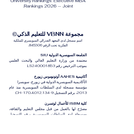
University Rankings: Executive MBA
Rankings 2026 — Joint.
مجموعة VBNN للتعليم الذكي©
اسم مسجل لدى المعهد الفدرالي السويسري للملكية
الفكرية تحت الرقم 845306.
الجامعة السويسرية الدولية SIU
معتمدة من وزارة التعليم العالي والبحث العلمي
بموجب الترخيص رقم LS240001853.
أكاديمية AAHES أوتونوموس زيورخ
الأكاديمية السويسرية الدولية في زيورخ، سويسرا
مؤسسة مسجلة لدى السلطات السويسرية منذ عام
2013، برقم التسجيل CH-170.4.012.134-9.
كلية ISBM للأعمال لوتسرن
مصرّح لها بالعمل من قبل مجلس التعليم والثقافة،
ومسجلة لدى السلطات السويسرية برقم التسجيل
CH-100.3.802.225-0.
أكاديمية ISB دبي