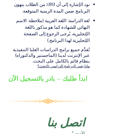
على الشهادة أو الدرجة
الإلكترونيقد يُطلب تقديم
نود الإشارة إلى أن 89٪ من الطلاب ينهون
الأكاديمية المناسبة للبرنامج،
مستندات إضافية حسب
البرنامج ضمن المدة الزمنية المتوقعة.
والتي تصدر عن المؤسسة
البرنامج والمؤسسة التعليمية
لغة الدراسة: اللغة العربية (ملاحظة: الاسم
التعليمية المسؤولة عن تقديم
المسؤولة عن تقديمه.
النهائي للشهادة كما هو مذكور باللغة
البرنامج ضمن شبكة VBNN
الإنجليزية، يُرجى الرجوع إلى الصفحة
Smart Education Group.
الإنجليزية لهذا البرنامج.)
تُقدَّم جميع برامج الدراسات العليا التنفيذية
عبر الإنترنت لدينا (الماجستير والدكتوراه)
بنظام قائم بالكامل على البحث.
ماذا يعني البرنامج الدراسي بالبحث؟
ابدأ طلبك – بادر بالتسجيل الآن
اتصل بنا
الأسم
*