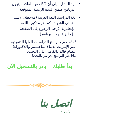
على الشهادة أو الدرجة
الإلكترونيقد يُطلب تقديم
نود الإشارة إلى أن 89٪ من الطلاب ينهون
الأكاديمية المناسبة للبرنامج،
مستندات إضافية حسب
البرنامج ضمن المدة الزمنية المتوقعة.
والتي تصدر عن المؤسسة
البرنامج والمؤسسة التعليمية
لغة الدراسة: اللغة العربية (ملاحظة: الاسم
التعليمية المسؤولة عن تقديم
المسؤولة عن تقديمه.
النهائي للشهادة كما هو مذكور باللغة
البرنامج ضمن شبكة VBNN
الإنجليزية، يُرجى الرجوع إلى الصفحة
Smart Education Group.
الإنجليزية لهذا البرنامج.)
تُقدَّم جميع برامج الدراسات العليا التنفيذية
عبر الإنترنت لدينا (الماجستير والدكتوراه)
بنظام قائم بالكامل على البحث.
ماذا يعني البرنامج الدراسي بالبحث؟
ابدأ طلبك – بادر بالتسجيل الآن
اتصل بنا
الأسم
*