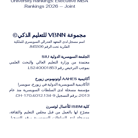
University Rankings: Executive MBA
Rankings 2026 — Joint.
مجموعة VBNN للتعليم الذكي©
اسم مسجل لدى المعهد الفدرالي السويسري للملكية
الفكرية تحت الرقم 845306.
الجامعة السويسرية الدولية SIU
معتمدة من وزارة التعليم العالي والبحث العلمي
بموجب الترخيص رقم LS240001853.
أكاديمية AAHES أوتونوموس زيورخ
الأكاديمية السويسرية الدولية في زيورخ، سويسرا
مؤسسة مسجلة لدى السلطات السويسرية منذ عام
2013، برقم التسجيل CH-170.4.012.134-9.
كلية ISBM للأعمال لوتسرن
مصرّح لها بالعمل من قبل مجلس التعليم والثقافة،
ومسجلة لدى السلطات السويسرية برقم التسجيل
CH-100.3.802.225-0.
أكاديمية ISB دبي