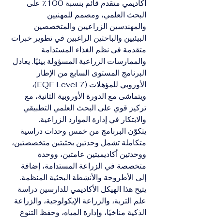
أكاديمي متقدم قائم بنسبة 100٪ على 
البحث العلمي، ومصمم للمهنيين 
والمهندسين الزراعيين والمتخصصين 
البيئيين والباحثين الراغبين في تطوير خبرات 
متقدمة في نظم الغذاء المستدامة 
والممارسات الزراعية المسؤولة بيئيًا. يعادل 
البرنامج المستوى السابع من الإطار 
الأوروبي للمؤهلات (EQF Level 7)، 
ويتماشى مع الدورة الأوروبية الثانية، مع 
تركيز قوي على البحث العلمي التطبيقي 
والابتكار في إدارة الموارد الزراعية.
يتكوّن البرنامج من خمس وحدات دراسية 
متكاملة تشمل وحدتين بحثيتين متخصصتين، 
ووحدتين أكاديميتين عامتين، ووحدة 
متخصصة في الزراعة المستدامة، إضافة 
إلى الأطروحة والأنشطة البحثية المنظمة. 
يتيح هذا الهيكل الأكاديمي للدارسين دراسة 
علم التربة، والزراعة الإيكولوجية، والزراعة 
الذكية مناخيًا، وإدارة المياه، وحفظ التنوع 