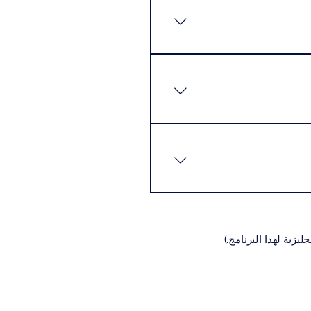
كن للطلاب إكمال البرنامج
 المتطلبات الأساسية عادةً ما
نيةالسيرة الذاتية (CV)تعبئة
اديمية المناسبة للبرنامج،
يزية لهذا البرنامج.)