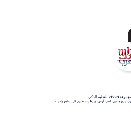
م الذكي.
 زيورخ، دبي، لندن، أوش، وريغا. يتم تقديم كل برنامج وإدارته