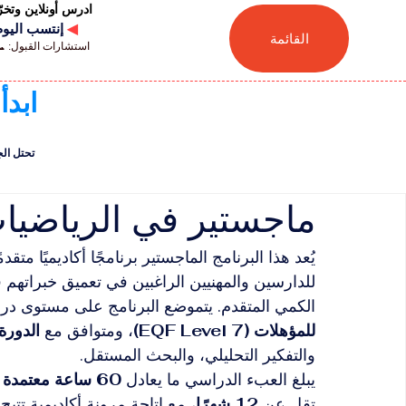
ادرس أونلاين وتخ
◀
إنتسب اليوم للجامعة
القائمة
استشارات القبول: 📞 41446880041
ابدأ
تحتل الجامعة السويسر
ماجستير في الرياضيا
للدارسين والمهنيين الراغبين في تعميق خبراتهم ف
الكمي المتقدم. يتموضع البرنامج على مستوى در
للمؤهلات (EQF Level 7)
، ومتوافق مع 
الدورة 
والتفكير التحليلي، والبحث المستقل.
يبلغ العبء الدراسي ما يعادل 
60 ساعة معتمدة أوروبية (ECTS)
تقل عن 
12 شهرًا
، مع إتاحة مرونة أكاديمية تتيح