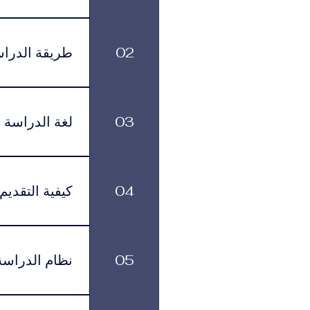
الرسوم الدراسية
499 يورو شهرياً، وذلك حسب البرنامج ومستوى الدعم الأكاديمي الذي يختاره الطالب.
02
طريقة الدرا
بمرونة في تنظيم
03
لغة الدراسة
لموافقة التأشيرة وأنظمة السفر.
يتم تقديم البرنامج باللغة العربية.
04
كيفية التقديم
يمكن تقديم طلب ا
زيارتها في عدد م
05
نظام الدراسة
القبول بمساعدتك خلال جميع مراحل التقديم والتسجيل.
يتم تقديم البرا