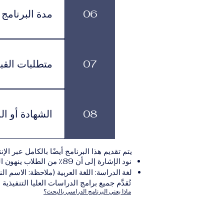
تناسبهم، مع الاستمرار في الوصول إلى الموارد الأكاديمية وخدمات الدعم.
06
مدة البرنامج
لكل برنامج مدة د
بالوتيرة التي تناسبهم، مع الاستمرار في الاشتراك الشهري الفعّال طوال فترة الدراسة.
07
متطلبات القب
يجب على المتقدم
يلي:مؤ
08
الشهادة أو ال
نموذج التقديم الإلكترونيقد يُطلب تقديم مستندات إضافية حسب البرنامج والمؤسسة التعليمية المسؤولة عن تقديمه.
بعد استكمال جميع
يتم تقديم هذا البرنامج أيضًا بالكامل عبر الإن
والتي تصدر عن المؤسسة التعليمية المسؤولة ع
نود الإشارة إلى أن 89٪ من الطلاب ينهون البرنامج ضمن المدة الزمنية المتوقعة.
لغة الدراسة: اللغة العربية (ملاحظة: الاسم الن
تُقدَّم جميع برامج الدراسات العليا التنفيذية
ماذا يعني البرنامج الدراسي بالبحث؟