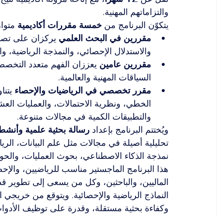
والتزاماتهم المهنية.
يتكوّن البرنامج من 
خمسة مقررات أكاديمية
 متوا
مقررين في البحث العلمي
 يركزان على تصمي
والاستدلال الإحصائي، والنمذجة الرياضية، والك
مقررين عامين
 يعززان الفهم متعدد التخصص
السياقات المهنية والعالمية.
مقرر تخصصي في الرياضيات والإحصاء
 يتن
الخطي، ونظرية الاحتمالات، والعمليات العشوائ
والتطبيقات الكمية في مجالات متنوعة.
ويُختتم البرنامج بإعداد 
رسالة بحثية علمية وأنشط
تحليلية أصيلة في مجالات مثل علم البيانات، الرياض
نمذجة الذكاء الاصطناعي، بحوث العمليات، والحوس
هذا البرنامج الماجستير مناسب للرياضيين، والإحص
الماليين، والباحثين، وكل من يسعى إلى تطوير قدر
النماذج الرياضية والإحصائية. ويتوقع من خريجي 
وكفاءة بحثية مستقلة، وقدرة على توظيف الأدوات 