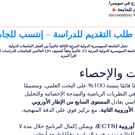
رّج في سويسرا.
▶
00
 طلب التقديم للدراسة - إنتسب للجا
تحتل الجامعة السويسرية الدولية المرتبة الثالثة عالمياً بين أفضل الجامعات الدولية.
ية الدولية المرتبة 22 عالمياً وفقاً لتصنيف QS العالمي للجامعات للدراسات التنفيذية
اقرأ المزيد
.
ت والإحصاء
يُعد هذا البرنامج الماجستير برنامجًا أكاديميًا متقدمًا قائمًا بنسبة 100% على البحث العلمي، ومصممًا 
ي النظريات الرياضية والنمذجة الإحصائية والتحليل 
اسي يعادل 
المستوى السابع من الإطار الأوروبي 
الأوروبية الثانية
، مع تركيز قوي على الدقة المنهجية، 
، ويمكن إكمال البرنامج خلال مدة لا 
 للطلبة تمديد فترة الدراسة وفقًا لطبيعة أبحاثهم 