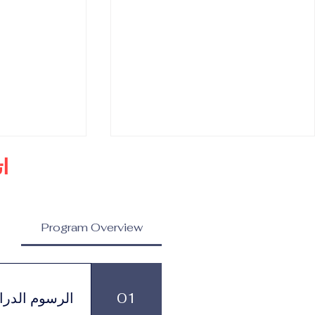
ا
Program Overview
ماجستير في إدارة العلامات
ماجستير في ا
التجارية المرموقة والاتصال
والاستراتيجيات
01
الرسوم الدرا