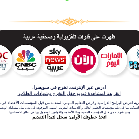
ادرس عبر الإنترنت. تخرج في سويسرا.
انقر هنا لمشاهدة فيديو حفل التخرج وشهادات الطلاب.
عرض البرامج الدراسية وفرص التعليم المهني المقدمة من قبل المؤسسات الأعضاء في مجموعة VBNN للتعلي
بكة، بما في ذلك مؤسسات التعليم العالي وأكاديميات التدريب المهني الموجودة في مدن مثل بيشكيك، لوتسرن،
ومنح شهادته من قبل المؤسسة المعنية وفقًا للأنظمة والقوانين المعمول بها في نطاق اختصاصها.
اتخذ خطوتك الأولى: سجل لتبدأ التقديم