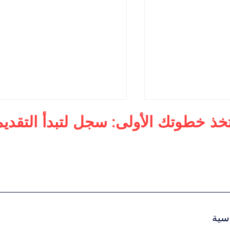
تخذ خطوتك الأولى: سجل لتبدأ التقديم
لأعمال
ماجستير في الإدارة التنفيذية
 الفاخرة العالمية
للرفاهية
سية