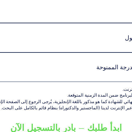
راسة دنيا إلزامية تختلف حسب المستوى الأكاديمي وطبيعة البرنامج.يم
ول
ين استيفاء شروط القبول الأكاديمية الخاصة بمستوى البرنامج.قد تشمل
هل أكاديمي سابق مناسب لمستوى البرنامجنسخة من جواز السفر أو الهوية الوط
درجة الممنوحة
 المتطلبات الأكاديمية بنجاح، يحصل الطالب على الشهادة أو الدرجة الأك
ترنت.
ن تقديم البرنامج ضمن شبكة VBNN Smart Education Group.
هائي للشهادة كما هو مذكور باللغة الإنجليزية، يُرجى الرجوع إلى الصفحة الإنجل
 عبر الإنترنت لدينا (الماجستير والدكتوراه) بنظام قائم بالكامل على البحث.
ابدأ طلبك – بادر بالتسجيل الآن