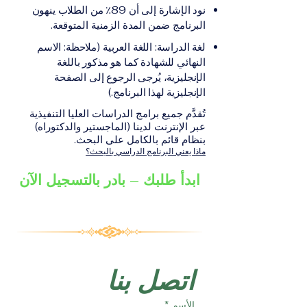
على الشهادة أو الدرجة
الإلكترونيقد يُطلب تقديم
نود الإشارة إلى أن 89٪ من الطلاب ينهون
الأكاديمية المناسبة للبرنامج،
مستندات إضافية حسب
البرنامج ضمن المدة الزمنية المتوقعة.
والتي تصدر عن المؤسسة
البرنامج والمؤسسة التعليمية
لغة الدراسة: اللغة العربية (ملاحظة: الاسم
التعليمية المسؤولة عن تقديم
المسؤولة عن تقديمه.
النهائي للشهادة كما هو مذكور باللغة
البرنامج ضمن شبكة VBNN
الإنجليزية، يُرجى الرجوع إلى الصفحة
Smart Education Group.
الإنجليزية لهذا البرنامج.)
تُقدَّم جميع برامج الدراسات العليا التنفيذية
عبر الإنترنت لدينا (الماجستير والدكتوراه)
بنظام قائم بالكامل على البحث.
ماذا يعني البرنامج الدراسي بالبحث؟
ابدأ طلبك – بادر بالتسجيل الآن
اتصل بنا
الأسم
*