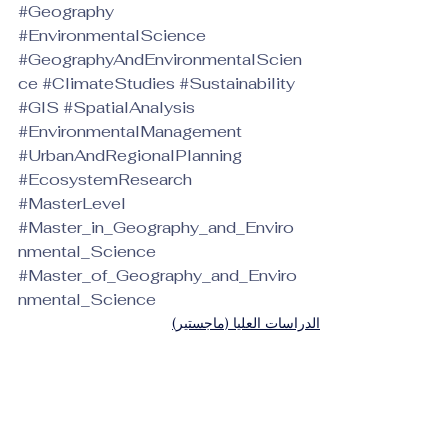
#Geography
#EnvironmentalScience
#GeographyAndEnvironmentalScien
ce
#ClimateStudies
#Sustainability
#GIS
#SpatialAnalysis
#EnvironmentalManagement
#UrbanAndRegionalPlanning
#EcosystemResearch
#MasterLevel
#Master_in_Geography_and_Enviro
nmental_Science
#Master_of_Geography_and_Enviro
nmental_Science
الدراسات العليا (ماجستير)