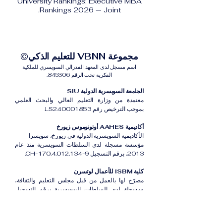
University Rankings: Executive MBA
Rankings 2026 — Joint.
مجموعة VBNN للتعليم الذكي©
اسم مسجل لدى المعهد الفدرالي السويسري للملكية
الفكرية تحت الرقم 845306.
الجامعة السويسرية الدولية SIU
معتمدة من وزارة التعليم العالي والبحث العلمي
بموجب الترخيص رقم LS240001853.
أكاديمية AAHES أوتونوموس زيورخ
الأكاديمية السويسرية الدولية في زيورخ، سويسرا
مؤسسة مسجلة لدى السلطات السويسرية منذ عام
2013، برقم التسجيل CH-170.4.012.134-9.
كلية ISBM للأعمال لوتسرن
مصرّح لها بالعمل من قبل مجلس التعليم والثقافة،
ومسجلة لدى السلطات السويسرية برقم التسجيل
CH-100.3.802.225-0.
أكاديمية ISB دبي