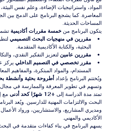
المواد، واستراتيجيات الإضاءة، وعلم نفس البيئة، و
المعاصرة. كما يشجع البرنامج على الدمج بين الج
المساحات الحديثة.
يتكون البرنامج من 
خمسة مقررات أكاديمية
 تشم
مقررين في منهجيات البحث التصميمي
 لتطو
البحثية، والكتابة الأكاديمية المتقدمة.
مقررين عامين
 لتعزيز التفكير النقدي، والت
مقرر تخصصي في التصميم الداخلي
 يركز ع
المستدام، والمواد المبتكرة، والمفاهيم المع
ويُختتم البرنامج بإعداد 
أطروحة بحثية وأنشطة بحث
وتسهم في تطوير المعرفة والممارسة في مجال ا
تمتد مدة الدراسة إلى 
+12 شهرًا كحد أدنى
 مع إ
البحث والالتزامات المهنية للدارسين. ويُعد البرنا
ومديري المشاريع، والاستشاريين، ورواد الأعما
الأكاديمي والمهني.
يسهم البرنامج في بناء كفاءات متقدمة في البحث ا