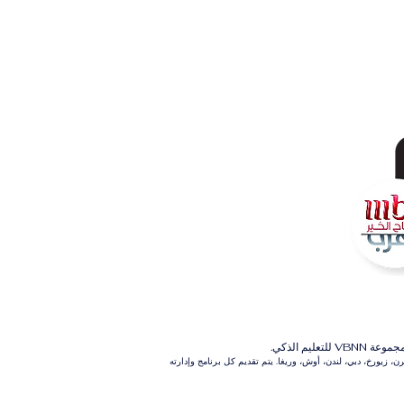
م الذكي.
 زيورخ، دبي، لندن، أوش، وريغا. يتم تقديم كل برنامج وإدارته