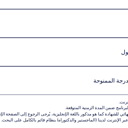
مج من خلال نظام اشتراك دراسي شهري مرن، مما يسمح للطلاب بالتقد
راسة دنيا إلزامية تختلف حسب المستوى الأكاديمي وطبيعة البرنامج.يم
ول
ين استيفاء شروط القبول الأكاديمية الخاصة بمستوى البرنامج.قد تشمل
هل أكاديمي سابق مناسب لمستوى البرنامجنسخة من جواز السفر أو الهوية الوط
درجة الممنوحة
 المتطلبات الأكاديمية بنجاح، يحصل الطالب على الشهادة أو الدرجة الأك
ترنت.
ن تقديم البرنامج ضمن شبكة VBNN Smart Education Group.
هائي للشهادة كما هو مذكور باللغة الإنجليزية، يُرجى الرجوع إلى الصفحة الإنجل
 عبر الإنترنت لدينا (الماجستير والدكتوراه) بنظام قائم بالكامل على البحث.