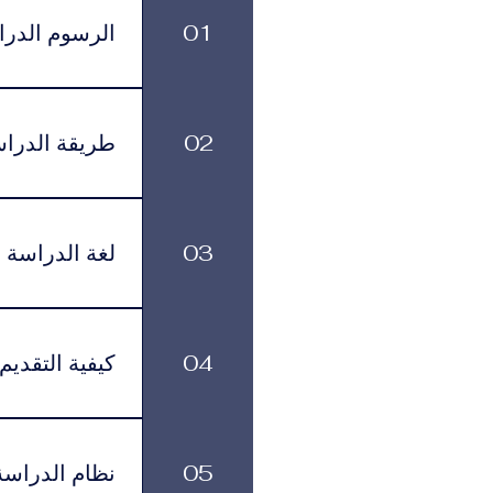
التجارية المرموقة والاتصال
والاستراتيجيات
01
الرسوم الدرا
الرسوم الدراسية
499 يورو شهرياً، وذلك حسب البرنامج ومستوى الدعم الأكاديمي الذي يختاره الطالب.
02
طريقة الدرا
بمرونة في تنظيم
03
لغة الدراسة
لموافقة التأشيرة وأنظمة السفر.
يتم تقديم البرنامج باللغة العربية.
04
كيفية التقديم
يمكن تقديم طلب ا
زيارتها في عدد م
05
نظام الدراسة
القبول بمساعدتك خلال جميع مراحل التقديم والتسجيل.