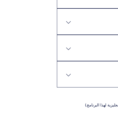
م في دراستهم بالسرعة التي
كن للطلاب إكمال البرنامج
 المتطلبات الأساسية عادةً ما
نيةالسيرة الذاتية (CV)تعبئة
اديمية المناسبة للبرنامج،
يزية لهذا البرنامج.)