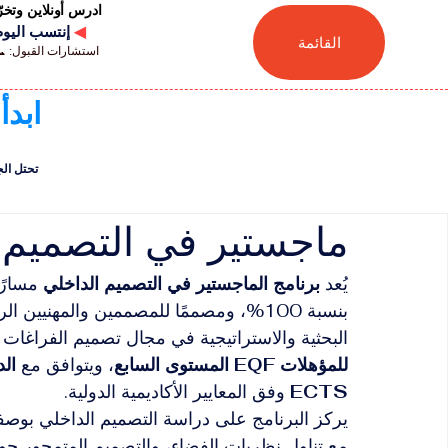
ادرس أونلاين وتخ
◀
إنتسب اليوم للجامعة
القائمة
استشارات القبول: 📞 41446880041
ابدأ
تحتل الجامعة السويسر
ماجستير في التصميم 
يُعد 
برنامج الماجستير في التصميم الداخلي
 مسارًا
بنسبة 100%، ومصممًا للمصممين والمهنيي
البحثية والاستراتيجية في مجال تصميم الفراغات 
للمؤهلات EQF المستوى السابع
، ويتوافق مع 
الد
ECTS
 وفق المعايير الأكاديمية الدولية.
يركز البرنامج على دراسة التصميم الداخلي بوصفه 
مع تناول نظريات الفضاء، والتصميم المتمحور حول ا