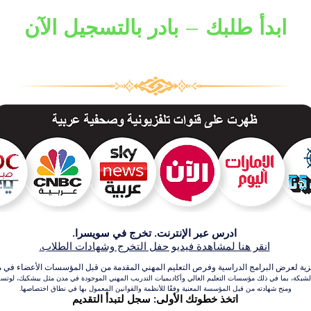
ابدأ طلبك – بادر بالتسجيل الآن
ادرس عبر الإنترنت. تخرج في سويسرا.
انقر هنا لمشاهدة فيديو حفل التخرج وشهادات الطلاب.
عرض البرامج الدراسية وفرص التعليم المهني المقدمة من قبل المؤسسات الأعضاء في مجموعة VBNN للتعلي
بكة، بما في ذلك مؤسسات التعليم العالي وأكاديميات التدريب المهني الموجودة في مدن مثل بيشكيك، لوتسرن،
ومنح شهادته من قبل المؤسسة المعنية وفقًا للأنظمة والقوانين المعمول بها في نطاق اختصاصها.
اتخذ خطوتك الأولى: سجل لتبدأ التقديم