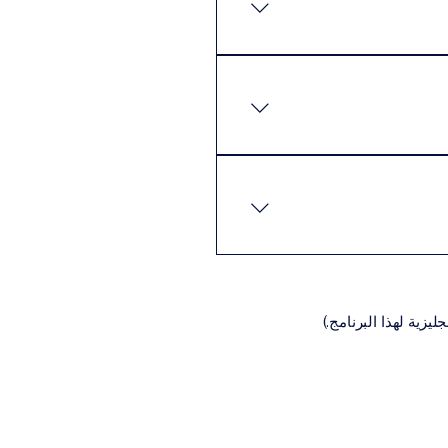
كن للطلاب إكمال البرنامج
 المتطلبات الأساسية عادةً ما
نيةالسيرة الذاتية (CV)تعبئة
اديمية المناسبة للبرنامج،
يزية لهذا البرنامج.)