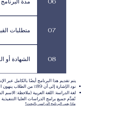
06
مدة البرنامج
لكل برنامج مدة د
بالوتيرة التي تناسبهم، مع الاستمرار في الاشتراك الشهري الفعّال طوال فترة الدراسة.
07
متطلبات القب
يجب على المتقدم
يلي:مؤ
08
الشهادة أو ال
نموذج التقديم الإلكترونيقد يُطلب تقديم مستندات إضافية حسب البرنامج والمؤسسة التعليمية المسؤولة عن تقديمه.
بعد استكمال جميع
يتم تقديم هذا البرنامج أيضًا بالكامل عبر الإن
والتي تصدر عن المؤسسة التعليمية المسؤولة ع
نود الإشارة إلى أن 89٪ من الطلاب ينهون البرنامج ضمن المدة الزمنية المتوقعة.
لغة الدراسة: اللغة العربية (ملاحظة: الاسم الن
تُقدَّم جميع برامج الدراسات العليا التنفيذية
ماذا يعني البرنامج الدراسي بالبحث؟