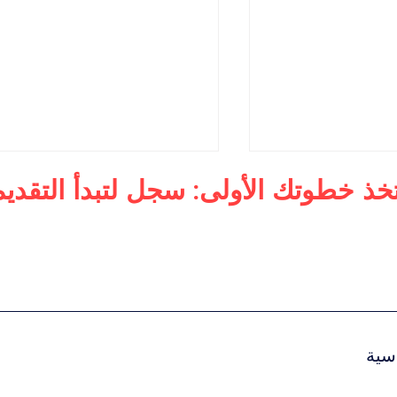
تخذ خطوتك الأولى: سجل لتبدأ التقديم
لأعمال
ماجستير في الإدارة التنفيذية
 الفاخرة العالمية
للرفاهية
سية