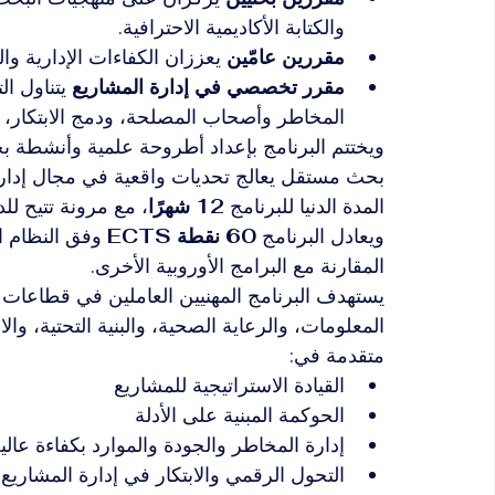
والكتابة الأكاديمية الاحترافية.
مقررين عامّين
 يعززان الكفاءات الإدارية وال
مقرر تخصصي في إدارة المشاريع
 يتناول ا
المخاطر وأصحاب المصلحة، ودمج الابتكار، وا
ويختتم البرنامج بإعداد أطروحة علمية وأنشطة بح
بحث مستقل يعالج تحديات واقعية في مجال إدارة
المدة الدنيا للبرنامج 
12 شهرًا
، مع مرونة تتيح للد
ويعادل البرنامج 
60 نقطة ECTS
 وفق النظام ال
المقارنة مع البرامج الأوروبية الأخرى.
يستهدف البرنامج المهنيين العاملين في قطاعات 
المعلومات، والرعاية الصحية، والبنية التحتية، وا
متقدمة في:
القيادة الاستراتيجية للمشاريع
الحوكمة المبنية على الأدلة
إدارة المخاطر والجودة والموارد بكفاءة عالي
التحول الرقمي والابتكار في إدارة المشاريع