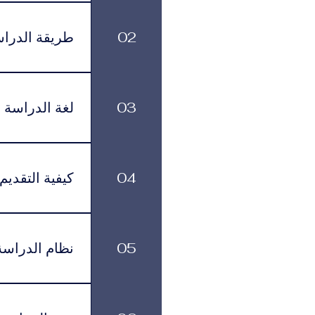
الرسوم الدراسية
499 يورو شهرياً، وذلك حسب البرنامج ومستوى الدعم الأكاديمي الذي يختاره الطالب.
02
طريقة الدرا
بمرونة في تنظيم
03
لغة الدراسة
لموافقة التأشيرة وأنظمة السفر.
يتم تقديم البرنامج باللغة العربية.
04
كيفية التقديم
يمكن تقديم طلب ا
زيارتها في عدد م
05
نظام الدراسة
القبول بمساعدتك خلال جميع مراحل التقديم والتسجيل.
يتم تقديم البرا
تناسبهم، مع الاستمرار في الوصول إلى الموارد الأكاديمية وخدمات الدعم.