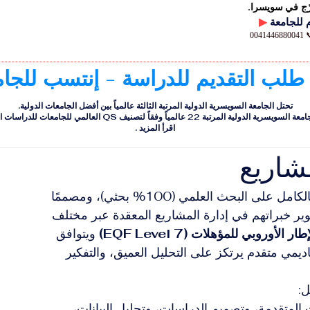
رّج في سويسرا.
▶
00
 طلب التقديم للدراسة - إنتسب للجا
تحتل الجامعة السويسرية الدولية المرتبة الثالثة عالمياً بين أفضل الجامعات الدولية.
ية الدولية المرتبة 22 عالمياً وفقاً لتصنيف QS العالمي للجامعات للدراسات التنفيذية
اقرأ المزيد
.
شاريع
يُعد هذا البرنامج الماجستير مسارًا أكاديميًا قائمًا بالكامل على البحث العلمي (100% بحثي)، ومصممًا 
ير خبراتهم في إدارة المشاريع المعقدة عبر مختلف 
أوروبي للمؤهلات (EQF Level 7)
 ويتوافق 
يمي متقدم يرتكز على التحليل العميق، والتفكير 
:
المتقدمة، وتصميم الدراسات، وتحليل البيانات، 