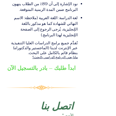
على الشهادة أو الدرجة
الإلكترونيقد يُطلب تقديم
نود الإشارة إلى أن 89٪ من الطلاب ينهون
الأكاديمية المناسبة للبرنامج،
مستندات إضافية حسب
البرنامج ضمن المدة الزمنية المتوقعة.
والتي تصدر عن المؤسسة
البرنامج والمؤسسة التعليمية
لغة الدراسة: اللغة العربية (ملاحظة: الاسم
التعليمية المسؤولة عن تقديم
المسؤولة عن تقديمه.
النهائي للشهادة كما هو مذكور باللغة
البرنامج ضمن شبكة VBNN
الإنجليزية، يُرجى الرجوع إلى الصفحة
Smart Education Group.
الإنجليزية لهذا البرنامج.)
تُقدَّم جميع برامج الدراسات العليا التنفيذية
عبر الإنترنت لدينا (الماجستير والدكتوراه)
بنظام قائم بالكامل على البحث.
ماذا يعني البرنامج الدراسي بالبحث؟
ابدأ طلبك – بادر بالتسجيل الآن
اتصل بنا
الأسم
*