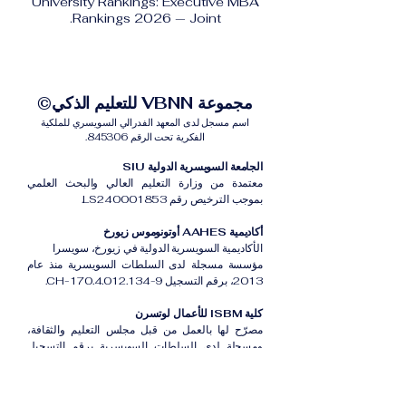
University Rankings: Executive MBA
Rankings 2026 — Joint.
مجموعة VBNN للتعليم الذكي©
اسم مسجل لدى المعهد الفدرالي السويسري للملكية
الفكرية تحت الرقم 845306.
الجامعة السويسرية الدولية SIU
معتمدة من وزارة التعليم العالي والبحث العلمي
بموجب الترخيص رقم LS240001853.
أكاديمية AAHES أوتونوموس زيورخ
الأكاديمية السويسرية الدولية في زيورخ، سويسرا
مؤسسة مسجلة لدى السلطات السويسرية منذ عام
2013، برقم التسجيل CH-170.4.012.134-9.
كلية ISBM للأعمال لوتسرن
مصرّح لها بالعمل من قبل مجلس التعليم والثقافة،
ومسجلة لدى السلطات السويسرية برقم التسجيل
CH-100.3.802.225-0.
أكاديمية ISB دبي