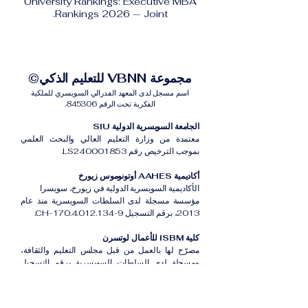
University Rankings: Executive MBA
Rankings 2026 — Joint.
مجموعة VBNN للتعليم الذكي©
اسم مسجل لدى المعهد الفدرالي السويسري للملكية
الفكرية تحت الرقم 845306.
الجامعة السويسرية الدولية SIU
معتمدة من وزارة التعليم العالي والبحث العلمي
بموجب الترخيص رقم LS240001853.
أكاديمية AAHES أوتونوموس زيورخ
الأكاديمية السويسرية الدولية في زيورخ، سويسرا
مؤسسة مسجلة لدى السلطات السويسرية منذ عام
2013، برقم التسجيل CH-170.4.012.134-9.
كلية ISBM للأعمال لوتسرن
مصرّح لها بالعمل من قبل مجلس التعليم والثقافة،
ومسجلة لدى السلطات السويسرية برقم التسجيل
CH-100.3.802.225-0.
أكاديمية ISB دبي