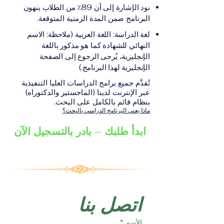
على الشهادة أو الدرجة
الإلكترونيقد يُطلب تقديم
نود الإشارة إلى أن 89٪ من الطلاب ينهون
الأكاديمية المناسبة للبرنامج،
مستندات إضافية حسب
البرنامج ضمن المدة الزمنية المتوقعة.
والتي تصدر عن المؤسسة
البرنامج والمؤسسة التعليمية
لغة الدراسة: اللغة العربية (ملاحظة: الاسم
التعليمية المسؤولة عن تقديم
المسؤولة عن تقديمه.
النهائي للشهادة كما هو مذكور باللغة
البرنامج ضمن شبكة VBNN
الإنجليزية، يُرجى الرجوع إلى الصفحة
Smart Education Group.
الإنجليزية لهذا البرنامج.)
تُقدَّم جميع برامج الدراسات العليا التنفيذية
عبر الإنترنت لدينا (الماجستير والدكتوراه)
بنظام قائم بالكامل على البحث.
ماذا يعني البرنامج الدراسي بالبحث؟
ابدأ طلبك – بادر بالتسجيل الآن
اتصل بنا
الأسم
*